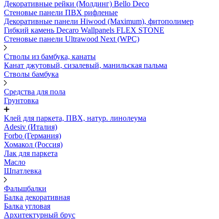
Декоративные рейки (Молдинг) Bello Deco
Стеновые панели ПВХ рифленые
Декоративные панели Hiwood (Maximum), фитополимер
Гибкий камень Decaro Wallpanels FLEX STONE
Стеновые панели Ultrawood Next (WPC)
Стволы из бамбука, канаты
Канат джутовый, сизалевый, манильская пальма
Стволы бамбука
Средства для пола
Грунтовка
Клей для паркета, ПВХ, натур. линолеума
Adesiv (Италия)
Forbo (Германия)
Хомакол (Россия)
Лак для паркета
Масло
Шпатлевка
Фальшбалки
Балка декоративная
Балка угловая
Архитектурный брус