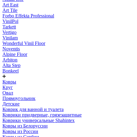
Art East
Art Tile
Forbo Effekta Professional
VinilPol
Tarkett
Vertigo
Vinilam
Wonderful Vinil Floor
Noventis
Alpine Floor
Arbiton
Alta Step
Bonkeel
Ковры
Круг
Овал
Прямоугольник
Детские
Коврик для ванной и туалета
Коврики придверные, грязезащитные
Коврики универсальные Shahintex
Ковры из Белоруссии
Ковры из России
Ковры из Сербии