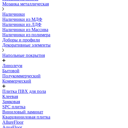
Мозаика металлическая
Наличники
Наличники из МДФ
Наличники из ЛДФ
Наличники из Массива
Наличники из полимера
Доборы и профили
Декоративные элементы
Напольные покрытия
Линолеум
Бытовой
Полукоммерческий
Коммерческий
Плитка ПВХ для пола
Клеевая
Замковая
SPC плитка
Виниловый ламинат
Кварцвиниловая плитка
AllureFloor
AquaFloor