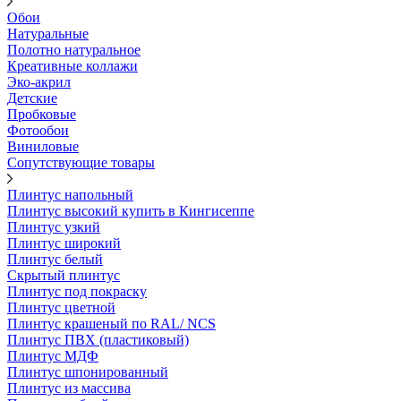
Обои
Натуральные
Полотно натуральное
Креативные коллажи
Эко-акрил
Детские
Пробковые
Фотообои
Виниловые
Сопутствующие товары
Плинтус напольный
Плинтус высокий купить в Кингисеппе
Плинтус узкий
Плинтус широкий
Плинтус белый
Скрытый плинтус
Плинтус под покраску
Плинтус цветной
Плинтус крашеный по RAL/ NCS
Плинтус ПВХ (пластиковый)
Плинтус МДФ
Плинтус шпонированный
Плинтус из массива