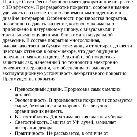
Плинтус Cosca Decor Экошпон имеет декоративное покрытие
c 3D эффектом. При разработке покрытия, особое внимание
уделялось его соответствию современным тенденциям в
дизайне интерьеров. Особенности производства покрытия,
позволили создавать тиснение, которое максимально
приближено к натуральному шпону, с визуальными и
тактильными ощущениями близкими к натуральной
древесине. В составе покрытия многослойная,
высококачественная бумага, сочетающая от четырех до шести
цветовых оттенков в одном декоре, что дает ощущение
перелива и мягкости цвета. Верхний слой покрытия -
защитный лак, нанесенный по технологии электронно-
лучевого отверждения, что обеспечивают высокую
эксплуатационную устойчивость декоративного покрытия.
Преимущества покрытия:
Превосходный дизайн. Прорисовка самых мелких
деталей.
Экологичность. В производстве покрытия используется
сырье, безопасное для здоровья, без летучих
органических веществ.
Влагостойкость. Допустима легкая влажная уборка.
Светостойкость. Защита от УФ-лучей, замедляет
выгорание декора.
Практичность. Не рассыхается, в отличие от