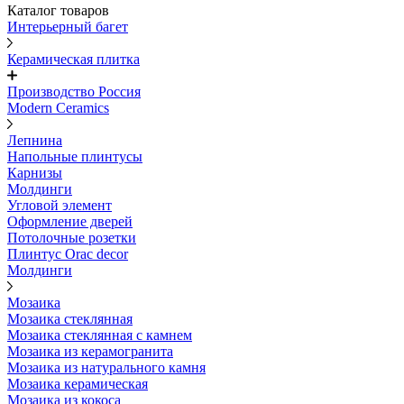
Каталог товаров
Интерьерный багет
Керамическая плитка
Производство Россия
Modern Ceramics
Лепнина
Напольные плинтусы
Карнизы
Молдинги
Угловой элемент
Оформление дверей
Потолочные розетки
Плинтус Orac decor
Молдинги
Мозаика
Мозаика стеклянная
Мозаика стеклянная с камнем
Мозаика из керамогранита
Мозаика из натурального камня
Мозаика керамическая
Мозаика из кокоса