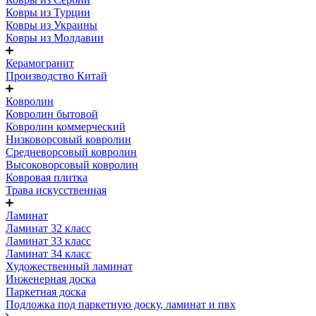
Ковры из Турции
Ковры из Украины
Ковры из Молдавии
Керамогранит
Производство Китай
Ковролин
Ковролин бытовой
Ковролин коммерческий
Низковорсовый ковролин
Средневорсовый ковролин
Высоковорсовый ковролин
Ковровая плитка
Трава искусственная
Ламинат
Ламинат 32 класс
Ламинат 33 класс
Ламинат 34 класс
Художественный ламинат
Инженерная доска
Паркетная доска
Подложка под паркетную доску, ламинат и пвх