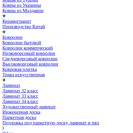
Ковры из Украины
Ковры из Молдавии
Керамогранит
Производство Китай
Ковролин
Ковролин бытовой
Ковролин коммерческий
Низковорсовый ковролин
Средневорсовый ковролин
Высоковорсовый ковролин
Ковровая плитка
Трава искусственная
Ламинат
Ламинат 32 класс
Ламинат 33 класс
Ламинат 34 класс
Художественный ламинат
Инженерная доска
Паркетная доска
Подложка под паркетную доску, ламинат и пвх