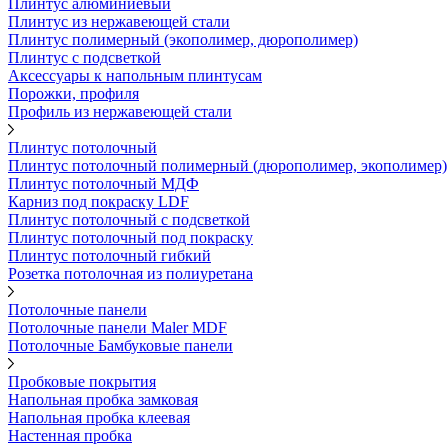
Плинтус алюминиевый
Плинтус из нержавеющей стали
Плинтус полимерный (экополимер, дюрополимер)
Плинтус с подсветкой
Аксессуары к напольным плинтусам
Порожки, профиля
Профиль из нержавеющей стали
Плинтус потолочный
Плинтус потолочный полимерный (дюрополимер, экополимер)
Плинтус потолочный МДФ
Карниз под покраску LDF
Плинтус потолочный с подсветкой
Плинтус потолочный под покраску
Плинтус потолочный гибкий
Розетка потолочная из полиуретана
Потолочные панели
Потолочные панели Maler MDF
Потолочные Бамбуковые панели
Пробковые покрытия
Напольная пробка замковая
Напольная пробка клеевая
Настенная пробка