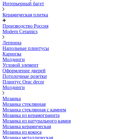
Интерьерный багет
Керамическая плитка
Производство Россия
Modern Ceramics
Лепнина
Напольные плинтусы
Карнизы
Молдинги
Угловой элемент
Оформление дверей
Потолочные розетки
Плинтус Orac decor
Молдинги
Мозаика
Мозаика стеклянная
Мозаика стеклянная с камнем
Мозаика из керамогранита
Мозаика из натурального камня
Мозаика керамическая
Мозаика из кокоса
Мозаика металлическая