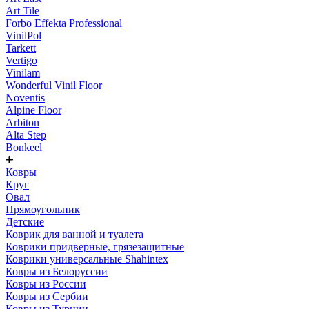
Art Tile
Forbo Effekta Professional
VinilPol
Tarkett
Vertigo
Vinilam
Wonderful Vinil Floor
Noventis
Alpine Floor
Arbiton
Alta Step
Bonkeel
Ковры
Круг
Овал
Прямоугольник
Детские
Коврик для ванной и туалета
Коврики придверные, грязезащитные
Коврики универсальные Shahintex
Ковры из Белоруссии
Ковры из России
Ковры из Сербии
Ковры из Турции