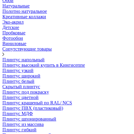
Обои
Натуральные
Полотно натуральное
Креативные коллажи
Эко-акрил
Детские
Пробковые
Фотообои
Виниловые
Сопутствующие товары
Плинтус напольный
Плинтус высокий купить в Кингисеппе
Плинтус узкий
Плинтус широкий
Плинтус белый
Скрытый плинтус
Плинтус под покраску
Плинтус цветной
Плинтус крашеный по RAL/ NCS
Плинтус ПВХ (пластиковый)
Плинтус МДФ
Плинтус шпонированный
Плинтус из массива
Плинтус гибкий