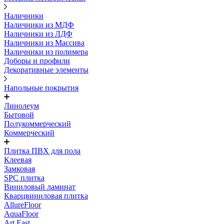
Наличники
Наличники из МДФ
Наличники из ЛДФ
Наличники из Массива
Наличники из полимера
Доборы и профили
Декоративные элементы
Напольные покрытия
Линолеум
Бытовой
Полукоммерческий
Коммерческий
Плитка ПВХ для пола
Клеевая
Замковая
SPC плитка
Виниловый ламинат
Кварцвиниловая плитка
AllureFloor
AquaFloor
Art East