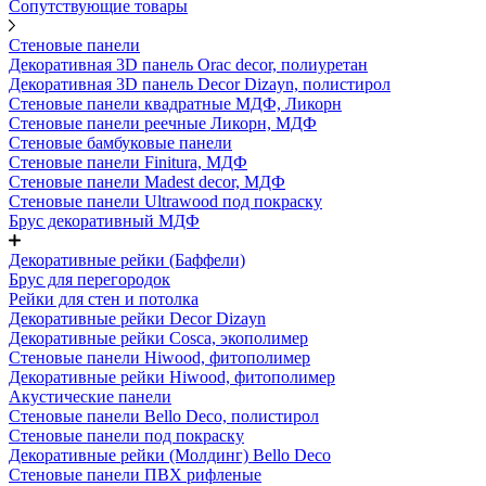
Сопутствующие товары
Стеновые панели
Декоративная 3D панель Orac decor, полиуретан
Декоративная 3D панель Decor Dizayn, полистирол
Стеновые панели квадратные МДФ, Ликорн
Стеновые панели реечные Ликорн, МДФ
Стеновые бамбуковые панели
Стеновые панели Finitura, МДФ
Стеновые панели Madest decor, МДФ
Стеновые панели Ultrawood под покраску
Брус декоративный МДФ
Декоративные рейки (Баффели)
Брус для перегородок
Рейки для стен и потолка
Декоративные рейки Decor Dizayn
Декоративные рейки Cosca, экополимер
Стеновые панели Hiwood, фитополимер
Декоративные рейки Hiwood, фитополимер
Акустические панели
Стеновые панели Bello Deco, полистирол
Стеновые панели под покраску
Декоративные рейки (Молдинг) Bello Deco
Стеновые панели ПВХ рифленые