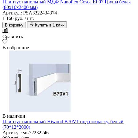
Плинтус напольный МДФ Nanoflex Cosca ЕP07 Груша белая
(80х16х2400 мм)
Артикул: PSA3322434374
1 160 руб.
/ шт.
В корзину
Купить в 1 клик
Сравнить
В избранное
В наличии
Плинтус напольный Hiwood B70V1 под покраску, белый
(70*12*2000)
Артикул: sn-72232246