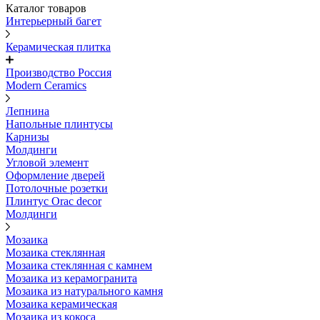
Каталог товаров
Интерьерный багет
Керамическая плитка
Производство Россия
Modern Ceramics
Лепнина
Напольные плинтусы
Карнизы
Молдинги
Угловой элемент
Оформление дверей
Потолочные розетки
Плинтус Orac decor
Молдинги
Мозаика
Мозаика стеклянная
Мозаика стеклянная с камнем
Мозаика из керамогранита
Мозаика из натурального камня
Мозаика керамическая
Мозаика из кокоса