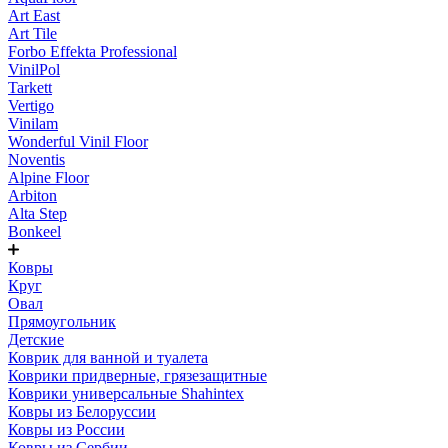
Art East
Art Tile
Forbo Effekta Professional
VinilPol
Tarkett
Vertigo
Vinilam
Wonderful Vinil Floor
Noventis
Alpine Floor
Arbiton
Alta Step
Bonkeel
Ковры
Круг
Овал
Прямоугольник
Детские
Коврик для ванной и туалета
Коврики придверные, грязезащитные
Коврики универсальные Shahintex
Ковры из Белоруссии
Ковры из России
Ковры из Сербии