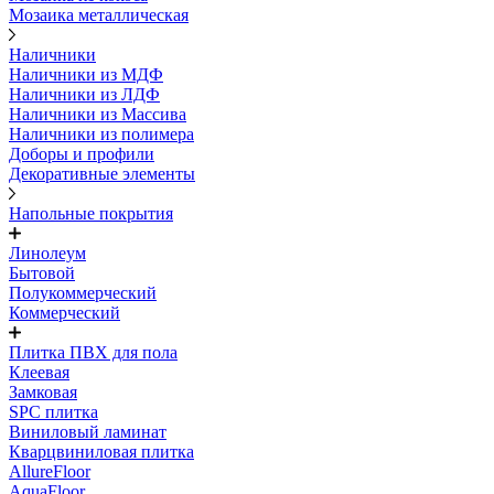
Мозаика металлическая
Наличники
Наличники из МДФ
Наличники из ЛДФ
Наличники из Массива
Наличники из полимера
Доборы и профили
Декоративные элементы
Напольные покрытия
Линолеум
Бытовой
Полукоммерческий
Коммерческий
Плитка ПВХ для пола
Клеевая
Замковая
SPC плитка
Виниловый ламинат
Кварцвиниловая плитка
AllureFloor
AquaFloor