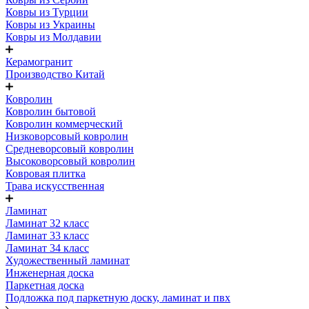
Ковры из Турции
Ковры из Украины
Ковры из Молдавии
Керамогранит
Производство Китай
Ковролин
Ковролин бытовой
Ковролин коммерческий
Низковорсовый ковролин
Средневорсовый ковролин
Высоковорсовый ковролин
Ковровая плитка
Трава искусственная
Ламинат
Ламинат 32 класс
Ламинат 33 класс
Ламинат 34 класс
Художественный ламинат
Инженерная доска
Паркетная доска
Подложка под паркетную доску, ламинат и пвх