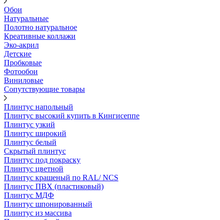
Обои
Натуральные
Полотно натуральное
Креативные коллажи
Эко-акрил
Детские
Пробковые
Фотообои
Виниловые
Сопутствующие товары
Плинтус напольный
Плинтус высокий купить в Кингисеппе
Плинтус узкий
Плинтус широкий
Плинтус белый
Скрытый плинтус
Плинтус под покраску
Плинтус цветной
Плинтус крашеный по RAL/ NCS
Плинтус ПВХ (пластиковый)
Плинтус МДФ
Плинтус шпонированный
Плинтус из массива