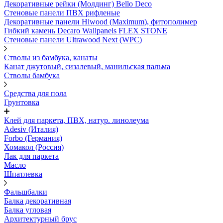
Декоративные рейки (Молдинг) Bello Deco
Стеновые панели ПВХ рифленые
Декоративные панели Hiwood (Maximum), фитополимер
Гибкий камень Decaro Wallpanels FLEX STONE
Стеновые панели Ultrawood Next (WPC)
Стволы из бамбука, канаты
Канат джутовый, сизалевый, манильская пальма
Стволы бамбука
Средства для пола
Грунтовка
Клей для паркета, ПВХ, натур. линолеума
Adesiv (Италия)
Forbo (Германия)
Хомакол (Россия)
Лак для паркета
Масло
Шпатлевка
Фальшбалки
Балка декоративная
Балка угловая
Архитектурный брус