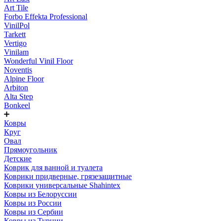
Art Tile
Forbo Effekta Professional
VinilPol
Tarkett
Vertigo
Vinilam
Wonderful Vinil Floor
Noventis
Alpine Floor
Arbiton
Alta Step
Bonkeel
Ковры
Круг
Овал
Прямоугольник
Детские
Коврик для ванной и туалета
Коврики придверные, грязезащитные
Коврики универсальные Shahintex
Ковры из Белоруссии
Ковры из России
Ковры из Сербии
Ковры из Турции