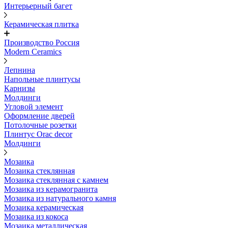
Интерьерный багет
Керамическая плитка
Производство Россия
Modern Ceramics
Лепнина
Напольные плинтусы
Карнизы
Молдинги
Угловой элемент
Оформление дверей
Потолочные розетки
Плинтус Orac decor
Молдинги
Мозаика
Мозаика стеклянная
Мозаика стеклянная с камнем
Мозаика из керамогранита
Мозаика из натурального камня
Мозаика керамическая
Мозаика из кокоса
Мозаика металлическая