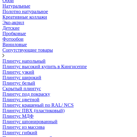
Обои
Натуральные
Полотно натуральное
Креативные коллажи
Эко-акрил
Детские
Пробковые
Фотообои
Виниловые
Сопутствующие товары
Плинтус напольный
Плинтус высокий купить в Кингисеппе
Плинтус узкий
Плинтус широкий
Плинтус белый
Скрытый плинтус
Плинтус под покраску
Плинтус цветной
Плинтус крашеный по RAL/ NCS
Плинтус ПВХ (пластиковый)
Плинтус МДФ
Плинтус шпонированный
Плинтус из массива
Плинтус гибкий