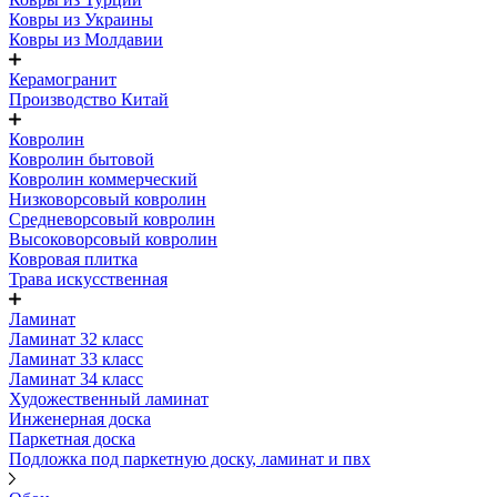
Ковры из Украины
Ковры из Молдавии
Керамогранит
Производство Китай
Ковролин
Ковролин бытовой
Ковролин коммерческий
Низковорсовый ковролин
Средневорсовый ковролин
Высоковорсовый ковролин
Ковровая плитка
Трава искусственная
Ламинат
Ламинат 32 класс
Ламинат 33 класс
Ламинат 34 класс
Художественный ламинат
Инженерная доска
Паркетная доска
Подложка под паркетную доску, ламинат и пвх