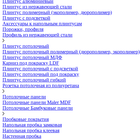
Плинтус алюминиевый
Плинтус из нержавеющей стали
Плинтус полимерный (экополимер, дюрополимер)
Плинтус с подсветкой
Аксессуары к напольным плинтусам
Порожки, профиля
Профиль из нержавеющей стали
Плинтус потолочный
Плинтус потолочный полимерный (дюрополимер, экополимер)
Плинтус потолочный МДФ
Карниз под покраску LDF
Плинтус потолочный с подсветкой
Плинтус потолочный под покраску
Плинтус потолочный гибкий
Розетка потолочная из полиуретана
Потолочные панели
Потолочные панели Maler MDF
Потолочные Бамбуковые панели
Пробковые покрытия
Напольная пробка замковая
Напольная пробка клеевая
Настенная пробка