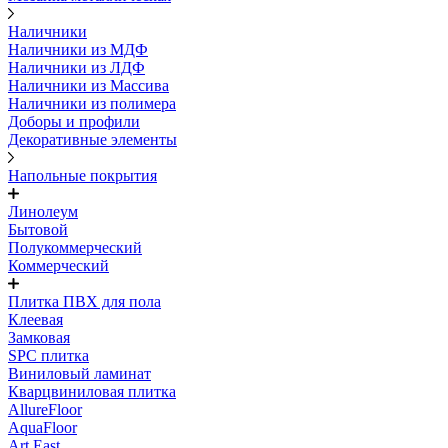
Наличники
Наличники из МДФ
Наличники из ЛДФ
Наличники из Массива
Наличники из полимера
Доборы и профили
Декоративные элементы
Напольные покрытия
Линолеум
Бытовой
Полукоммерческий
Коммерческий
Плитка ПВХ для пола
Клеевая
Замковая
SPC плитка
Виниловый ламинат
Кварцвиниловая плитка
AllureFloor
AquaFloor
Art East