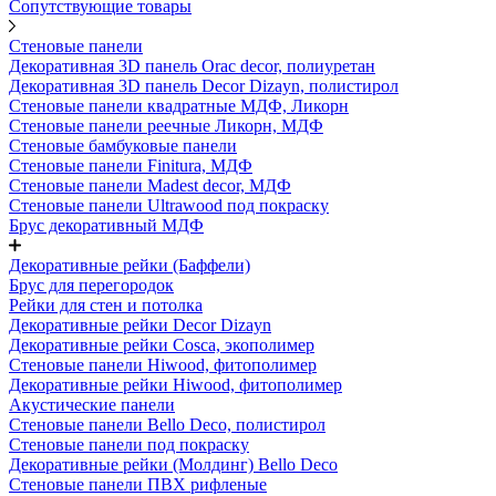
Сопутствующие товары
Стеновые панели
Декоративная 3D панель Orac decor, полиуретан
Декоративная 3D панель Decor Dizayn, полистирол
Стеновые панели квадратные МДФ, Ликорн
Стеновые панели реечные Ликорн, МДФ
Стеновые бамбуковые панели
Стеновые панели Finitura, МДФ
Стеновые панели Madest decor, МДФ
Стеновые панели Ultrawood под покраску
Брус декоративный МДФ
Декоративные рейки (Баффели)
Брус для перегородок
Рейки для стен и потолка
Декоративные рейки Decor Dizayn
Декоративные рейки Cosca, экополимер
Стеновые панели Hiwood, фитополимер
Декоративные рейки Hiwood, фитополимер
Акустические панели
Стеновые панели Bello Deco, полистирол
Стеновые панели под покраску
Декоративные рейки (Молдинг) Bello Deco
Стеновые панели ПВХ рифленые