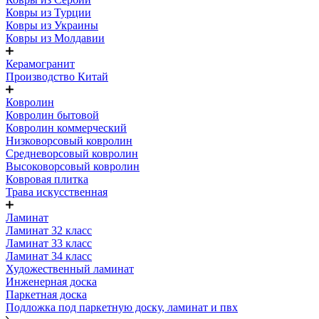
Ковры из Турции
Ковры из Украины
Ковры из Молдавии
Керамогранит
Производство Китай
Ковролин
Ковролин бытовой
Ковролин коммерческий
Низковорсовый ковролин
Средневорсовый ковролин
Высоковорсовый ковролин
Ковровая плитка
Трава искусственная
Ламинат
Ламинат 32 класс
Ламинат 33 класс
Ламинат 34 класс
Художественный ламинат
Инженерная доска
Паркетная доска
Подложка под паркетную доску, ламинат и пвх