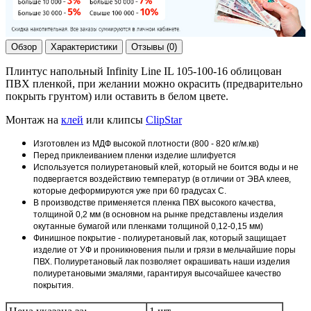
Обзор
Характеристики
Отзывы (0)
Плинтус напольный Infinity Line IL 105-100-16 облицован
ПВХ пленкой, при желании можно окрасить (предварительно
покрыть грунтом) или оставить в белом цвете.
Монтаж на
клей
или клипсы
ClipStar
Изготовлен из МДФ высокой плотности (800 - 820 кг/м.кв)
Перед приклеиванием пленки изделие шлифуется
Используется полиуретановый клей, который не боится воды и не
подвергается воздействию температур (в отличии от ЭВА клеев,
которые деформируются уже при 60 градусах С.
В производстве применяется пленка ПВХ высокого качества,
толщиной 0,2 мм (в основном на рынке представлены изделия
окутанные бумагой или пленками толщиной 0,12-0,15 мм)
Финишное покрытие - полиуретановый лак, который защищает
изделие от УФ и проникновения пыли и грязи в мельчайшие поры
ПВХ. Полиуретановый лак позволяет окрашивать наши изделия
полиуретановыми эмалями, гарантируя высочайшее качество
покрытия.