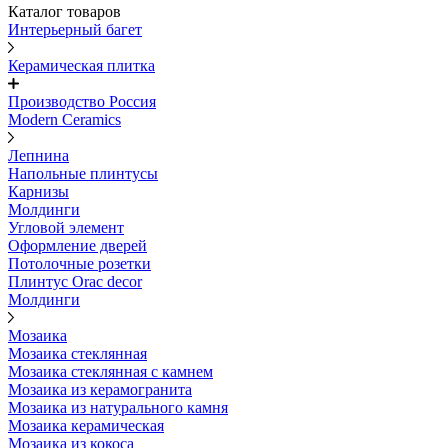
Каталог товаров
Интерьерный багет
Керамическая плитка
Производство Россия
Modern Ceramics
Лепнина
Напольные плинтусы
Карнизы
Молдинги
Угловой элемент
Оформление дверей
Потолочные розетки
Плинтус Orac decor
Молдинги
Мозаика
Мозаика стеклянная
Мозаика стеклянная с камнем
Мозаика из керамогранита
Мозаика из натурального камня
Мозаика керамическая
Мозаика из кокоса