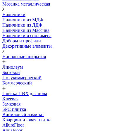
Мозаика металлическая
Наличники
Наличники из МДФ
Наличники из ЛДФ
Наличники из Массива
Наличники из полимера
Доборы и профили
Декоративные элементы
Напольные покрытия
Линолеум
Бытовой
Полукоммерческий
Коммерческий
Плитка ПВХ для пола
Клеевая
Замковая
SPC плитка
Виниловый ламинат
Кварцвиниловая плитка
AllureFloor
AquaFloor