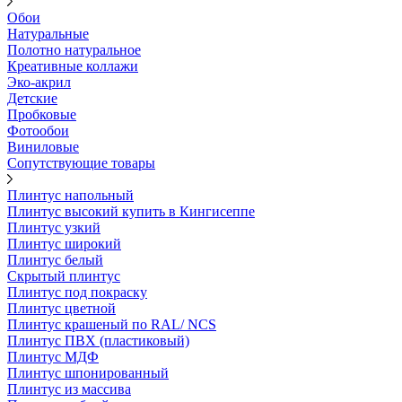
Обои
Натуральные
Полотно натуральное
Креативные коллажи
Эко-акрил
Детские
Пробковые
Фотообои
Виниловые
Сопутствующие товары
Плинтус напольный
Плинтус высокий купить в Кингисеппе
Плинтус узкий
Плинтус широкий
Плинтус белый
Скрытый плинтус
Плинтус под покраску
Плинтус цветной
Плинтус крашеный по RAL/ NCS
Плинтус ПВХ (пластиковый)
Плинтус МДФ
Плинтус шпонированный
Плинтус из массива