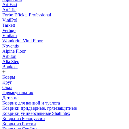
Art East
Art Tile
Forbo Effekta Professional
VinilPol
Tarkett
Vertigo
Vinilam
Wonderful Vinil Floor
Noventis
Alpine Floor
Arbiton
Alta Step
Bonkeel
Ковры
Круг
Овал
Прямоугольник
Детские
Коврик для ванной и туалета
Коврики придверные, грязезащитные
Коврики универсальные Shahintex
Ковры из Белоруссии
Ковры из России
Ковры из Сербии