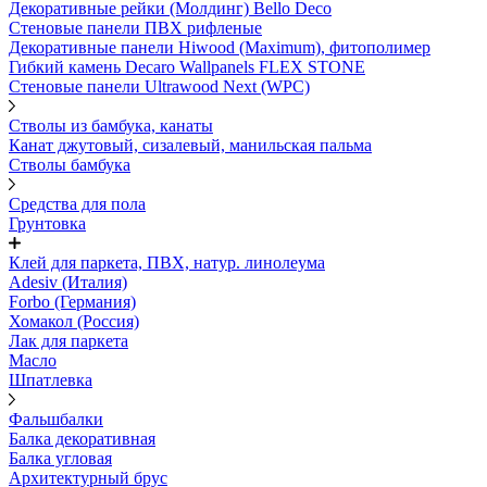
Декоративные рейки (Молдинг) Bello Deco
Стеновые панели ПВХ рифленые
Декоративные панели Hiwood (Maximum), фитополимер
Гибкий камень Decaro Wallpanels FLEX STONE
Стеновые панели Ultrawood Next (WPC)
Стволы из бамбука, канаты
Канат джутовый, сизалевый, манильская пальма
Стволы бамбука
Средства для пола
Грунтовка
Клей для паркета, ПВХ, натур. линолеума
Adesiv (Италия)
Forbo (Германия)
Хомакол (Россия)
Лак для паркета
Масло
Шпатлевка
Фальшбалки
Балка декоративная
Балка угловая
Архитектурный брус