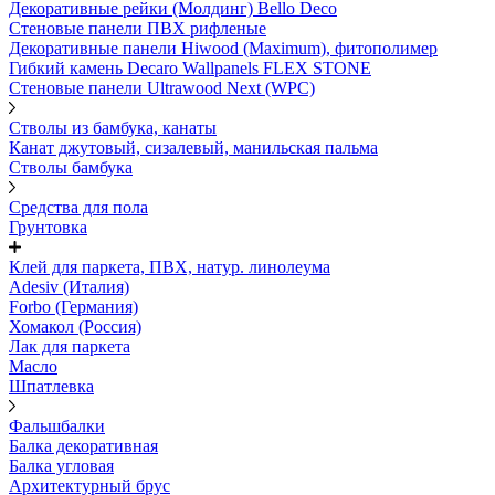
Декоративные рейки (Молдинг) Bello Deco
Стеновые панели ПВХ рифленые
Декоративные панели Hiwood (Maximum), фитополимер
Гибкий камень Decaro Wallpanels FLEX STONE
Стеновые панели Ultrawood Next (WPC)
Стволы из бамбука, канаты
Канат джутовый, сизалевый, манильская пальма
Стволы бамбука
Средства для пола
Грунтовка
Клей для паркета, ПВХ, натур. линолеума
Adesiv (Италия)
Forbo (Германия)
Хомакол (Россия)
Лак для паркета
Масло
Шпатлевка
Фальшбалки
Балка декоративная
Балка угловая
Архитектурный брус