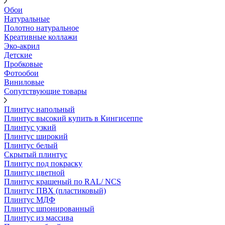
Обои
Натуральные
Полотно натуральное
Креативные коллажи
Эко-акрил
Детские
Пробковые
Фотообои
Виниловые
Сопутствующие товары
Плинтус напольный
Плинтус высокий купить в Кингисеппе
Плинтус узкий
Плинтус широкий
Плинтус белый
Скрытый плинтус
Плинтус под покраску
Плинтус цветной
Плинтус крашеный по RAL/ NCS
Плинтус ПВХ (пластиковый)
Плинтус МДФ
Плинтус шпонированный
Плинтус из массива