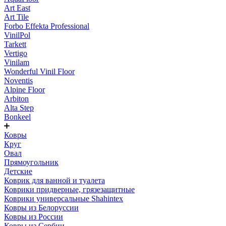
Art East
Art Tile
Forbo Effekta Professional
VinilPol
Tarkett
Vertigo
Vinilam
Wonderful Vinil Floor
Noventis
Alpine Floor
Arbiton
Alta Step
Bonkeel
Ковры
Круг
Овал
Прямоугольник
Детские
Коврик для ванной и туалета
Коврики придверные, грязезащитные
Коврики универсальные Shahintex
Ковры из Белоруссии
Ковры из России
Ковры из Сербии