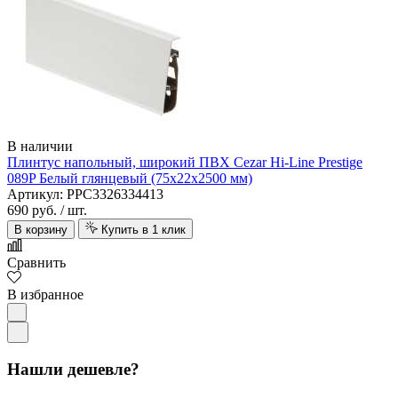
В наличии
Плинтус напольный, широкий ПВХ Cezar Hi-Line Prestige
089P Белый глянцевый (75х22х2500 мм)
Артикул: PPC3326334413
690 руб.
/ шт.
В корзину
Купить в 1 клик
Сравнить
В избранное
Нашли дешевле?