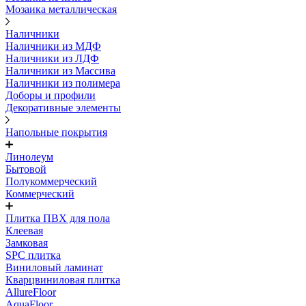
Мозаика металлическая
Наличники
Наличники из МДФ
Наличники из ЛДФ
Наличники из Массива
Наличники из полимера
Доборы и профили
Декоративные элементы
Напольные покрытия
Линолеум
Бытовой
Полукоммерческий
Коммерческий
Плитка ПВХ для пола
Клеевая
Замковая
SPC плитка
Виниловый ламинат
Кварцвиниловая плитка
AllureFloor
AquaFloor