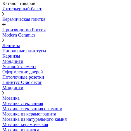
Каталог товаров
Интерьерный багет
Керамическая плитка
Производство Россия
Modern Ceramics
Лепнина
Напольные плинтусы
Карнизы
Молдинги
Угловой элемент
Оформление дверей
Потолочные розетки
Плинтус Orac decor
Молдинги
Мозаика
Мозаика стеклянная
Мозаика стеклянная с камнем
Мозаика из керамогранита
Мозаика из натурального камня
Мозаика керамическая
Мозаика из кокоса