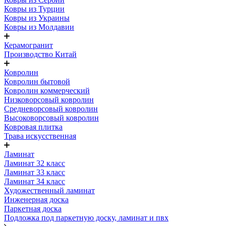
Ковры из Турции
Ковры из Украины
Ковры из Молдавии
Керамогранит
Производство Китай
Ковролин
Ковролин бытовой
Ковролин коммерческий
Низковорсовый ковролин
Средневорсовый ковролин
Высоковорсовый ковролин
Ковровая плитка
Трава искусственная
Ламинат
Ламинат 32 класс
Ламинат 33 класс
Ламинат 34 класс
Художественный ламинат
Инженерная доска
Паркетная доска
Подложка под паркетную доску, ламинат и пвх