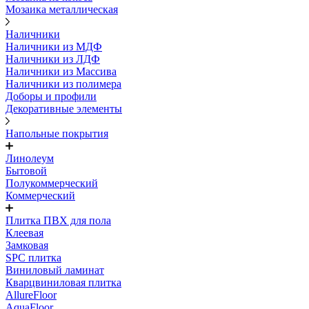
Мозаика металлическая
Наличники
Наличники из МДФ
Наличники из ЛДФ
Наличники из Массива
Наличники из полимера
Доборы и профили
Декоративные элементы
Напольные покрытия
Линолеум
Бытовой
Полукоммерческий
Коммерческий
Плитка ПВХ для пола
Клеевая
Замковая
SPC плитка
Виниловый ламинат
Кварцвиниловая плитка
AllureFloor
AquaFloor