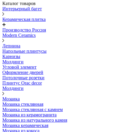
Каталог товаров
Интерьерный багет
Керамическая плитка
Производство Россия
Modern Ceramics
Лепнина
Напольные плинтусы
Карнизы
Молдинги
Угловой элемент
Оформление дверей
Потолочные розетки
Плинтус Orac decor
Молдинги
Мозаика
Мозаика стеклянная
Мозаика стеклянная с камнем
Мозаика из керамогранита
Мозаика из натурального камня
Мозаика керамическая
Мозаика из кокоса