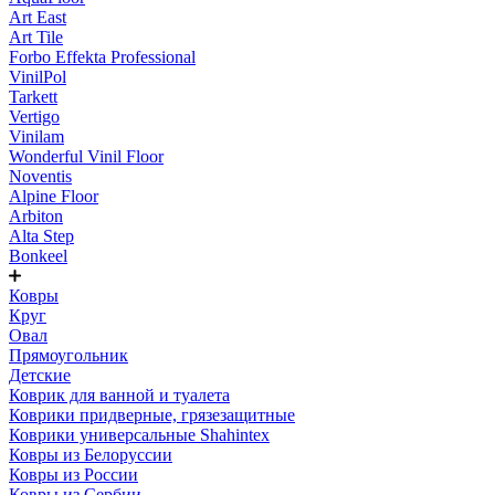
Art East
Art Tile
Forbo Effekta Professional
VinilPol
Tarkett
Vertigo
Vinilam
Wonderful Vinil Floor
Noventis
Alpine Floor
Arbiton
Alta Step
Bonkeel
Ковры
Круг
Овал
Прямоугольник
Детские
Коврик для ванной и туалета
Коврики придверные, грязезащитные
Коврики универсальные Shahintex
Ковры из Белоруссии
Ковры из России
Ковры из Сербии