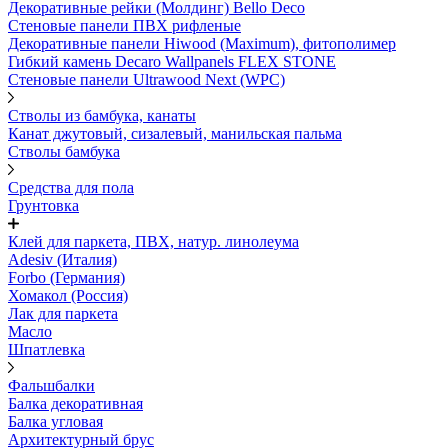
Декоративные рейки (Молдинг) Bello Deco
Стеновые панели ПВХ рифленые
Декоративные панели Hiwood (Maximum), фитополимер
Гибкий камень Decaro Wallpanels FLEX STONE
Стеновые панели Ultrawood Next (WPC)
Стволы из бамбука, канаты
Канат джутовый, сизалевый, манильская пальма
Стволы бамбука
Средства для пола
Грунтовка
Клей для паркета, ПВХ, натур. линолеума
Adesiv (Италия)
Forbo (Германия)
Хомакол (Россия)
Лак для паркета
Масло
Шпатлевка
Фальшбалки
Балка декоративная
Балка угловая
Архитектурный брус