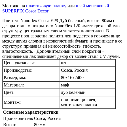
Монтаж
на
пластиковую планку
или
клей монтажный
SUPERFIX Cosca Decor
Плинтус Nanoflex Cosca EP9 Дуб беленый, высота 80мм с
декоративным покрытием NanoFlex 120 имеет трехслойную
структуру, центральным слоем является полиэтилен. В
процессе производства полиэтилен подается в горячем виде
между двумя слоями высокоплотной бумаги и проникает в ее
структуру, придавая ей износостойкость, гибкость,
влагостойкость.» Дополнительный слой покрытия –
специальный лак защищает декор от воздействия UV лучей.
Цена указана за:
шт.
Производство:
Cosca, Россия
Размер, мм:
80x16х2400
Материал:
мдф
Цвет:
дуб беленый
при помощи клея,
Монтаж:
монтажная планка
Основные характеристики
Производитель
Cosca, Россия
Высота
80 мм