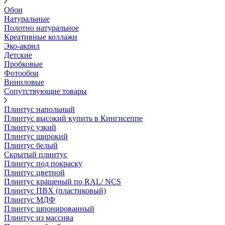
Обои
Натуральные
Полотно натуральное
Креативные коллажи
Эко-акрил
Детские
Пробковые
Фотообои
Виниловые
Сопутствующие товары
Плинтус напольный
Плинтус высокий купить в Кингисеппе
Плинтус узкий
Плинтус широкий
Плинтус белый
Скрытый плинтус
Плинтус под покраску
Плинтус цветной
Плинтус крашеный по RAL/ NCS
Плинтус ПВХ (пластиковый)
Плинтус МДФ
Плинтус шпонированный
Плинтус из массива