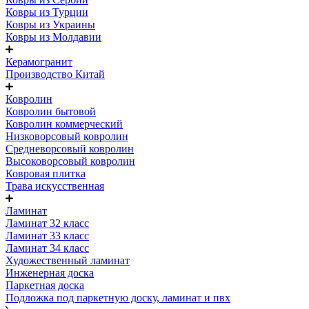
Ковры из Турции
Ковры из Украины
Ковры из Молдавии
Керамогранит
Производство Китай
Ковролин
Ковролин бытовой
Ковролин коммерческий
Низковорсовый ковролин
Средневорсовый ковролин
Высоковорсовый ковролин
Ковровая плитка
Трава искусственная
Ламинат
Ламинат 32 класс
Ламинат 33 класс
Ламинат 34 класс
Художественный ламинат
Инженерная доска
Паркетная доска
Подложка под паркетную доску, ламинат и пвх