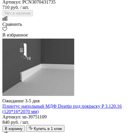
Артикул: PCN3070431735
710 руб.
/ шт.
Нет в наличии
Сравнить
В избранное
Ожидание 3-5 дня
Плинтус напольный МДФ Deartio под покраску P 3.120.16
(120*16*2070 мм)
Артикул: sn-39751109
840 руб.
/ шт.
В корзину
Купить в 1 клик