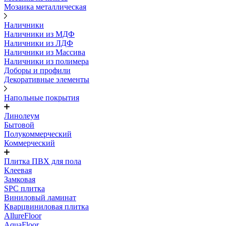
Мозаика металлическая
Наличники
Наличники из МДФ
Наличники из ЛДФ
Наличники из Массива
Наличники из полимера
Доборы и профили
Декоративные элементы
Напольные покрытия
Линолеум
Бытовой
Полукоммерческий
Коммерческий
Плитка ПВХ для пола
Клеевая
Замковая
SPC плитка
Виниловый ламинат
Кварцвиниловая плитка
AllureFloor
AquaFloor