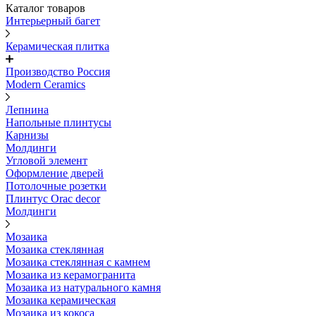
Каталог товаров
Интерьерный багет
Керамическая плитка
Производство Россия
Modern Ceramics
Лепнина
Напольные плинтусы
Карнизы
Молдинги
Угловой элемент
Оформление дверей
Потолочные розетки
Плинтус Orac decor
Молдинги
Мозаика
Мозаика стеклянная
Мозаика стеклянная с камнем
Мозаика из керамогранита
Мозаика из натурального камня
Мозаика керамическая
Мозаика из кокоса