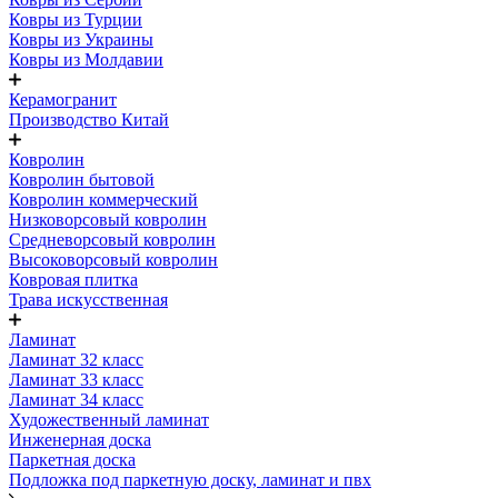
Ковры из Турции
Ковры из Украины
Ковры из Молдавии
Керамогранит
Производство Китай
Ковролин
Ковролин бытовой
Ковролин коммерческий
Низковорсовый ковролин
Средневорсовый ковролин
Высоковорсовый ковролин
Ковровая плитка
Трава искусственная
Ламинат
Ламинат 32 класс
Ламинат 33 класс
Ламинат 34 класс
Художественный ламинат
Инженерная доска
Паркетная доска
Подложка под паркетную доску, ламинат и пвх