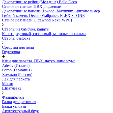
Декоративные рейки (Молдинг) Bello Deco
Стеновые панели ПВХ рифленые
Декоративные панели Hiwood (Maximum), фитополимер
Гибкий камень Decaro Wallpanels FLEX STONE
Стеновые панели Ultrawood Next (WPC)
Стволы из бамбука, канаты
Канат джутовый, сизалевый, манильская пальма
Стволы бамбука
Средства для пола
Грунтовка
Клей для паркета, ПВХ, натур. линолеума
Adesiv (Италия)
Forbo (Германия)
Хомакол (Россия)
Лак для паркета
Масло
Шпатлевка
Фальшбалки
Балка декоративная
Балка угловая
Архитектурный брус