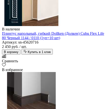
В наличии
Плинтус напольный, гибкий Dollken (Долкен) Cubu Flex Life
80 Черный 1144 / 0110 (1уп=10 шт)
Артикул: sn-45620716
2 450 руб.
/ шт.
В корзину
Купить в 1 клик
Сравнить
В избранное