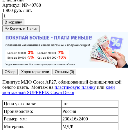
Артикул:
NP-40788
1 900 руб.
/ шт.
В корзину
Купить в 1 клик
Обзор
Характеристики
Отзывы (0)
Плинтус МДФ Cosca AP27, облицованный финиш-пленкой
белого цвета. Монтаж на
пластиковую планку
или
клей
монтажный SUPERFIX Cosca Decor
Цена указана за:
шт.
Производство:
Россия
Размер, мм:
230x16х2400
Материал:
МДФ