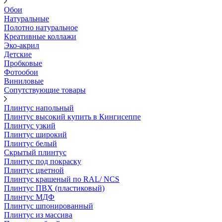
Обои
Натуральные
Полотно натуральное
Креативные коллажи
Эко-акрил
Детские
Пробковые
Фотообои
Виниловые
Сопутствующие товары
Плинтус напольный
Плинтус высокий купить в Кингисеппе
Плинтус узкий
Плинтус широкий
Плинтус белый
Скрытый плинтус
Плинтус под покраску
Плинтус цветной
Плинтус крашеный по RAL/ NCS
Плинтус ПВХ (пластиковый)
Плинтус МДФ
Плинтус шпонированный
Плинтус из массива