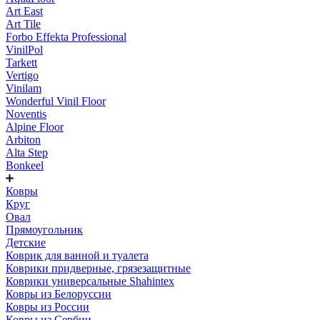
Art East
Art Tile
Forbo Effekta Professional
VinilPol
Tarkett
Vertigo
Vinilam
Wonderful Vinil Floor
Noventis
Alpine Floor
Arbiton
Alta Step
Bonkeel
Ковры
Круг
Овал
Прямоугольник
Детские
Коврик для ванной и туалета
Коврики придверные, грязезащитные
Коврики универсальные Shahintex
Ковры из Белоруссии
Ковры из России
Ковры из Сербии