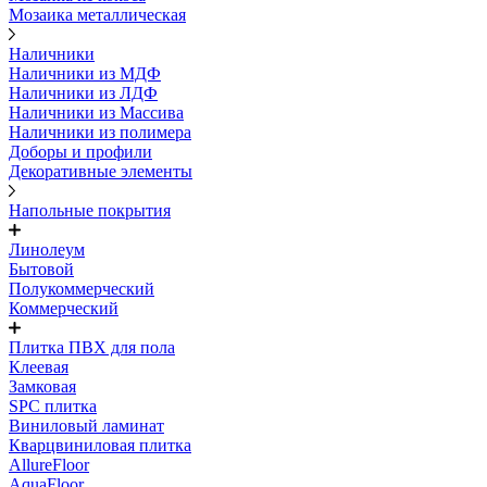
Мозаика металлическая
Наличники
Наличники из МДФ
Наличники из ЛДФ
Наличники из Массива
Наличники из полимера
Доборы и профили
Декоративные элементы
Напольные покрытия
Линолеум
Бытовой
Полукоммерческий
Коммерческий
Плитка ПВХ для пола
Клеевая
Замковая
SPC плитка
Виниловый ламинат
Кварцвиниловая плитка
AllureFloor
AquaFloor