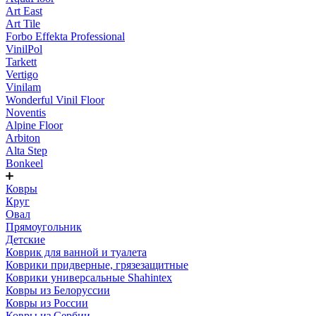
Art East
Art Tile
Forbo Effekta Professional
VinilPol
Tarkett
Vertigo
Vinilam
Wonderful Vinil Floor
Noventis
Alpine Floor
Arbiton
Alta Step
Bonkeel
Ковры
Круг
Овал
Прямоугольник
Детские
Коврик для ванной и туалета
Коврики придверные, грязезащитные
Коврики универсальные Shahintex
Ковры из Белоруссии
Ковры из России
Ковры из Сербии