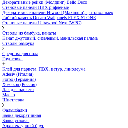
Декоративные рейки (Молдинг) Bello Deco
Стеновые панели ПВХ рифленые
Декоративные панели Hiwood (Maximum), фитополимер
Гибкий камень Decaro Wallpanels FLEX STONE
Стеновые панели Ultrawood Next (WPC)
Стволы из бамбука, канаты
Канат джутовый, сизалевый, манильская пальма
Стволы бамбука
Средства для пола
Грунтовка
Клей для паркета, ПВХ, натур. линолеума
Adesiv (Италия)
Forbo (Германия)
Хомакол (Россия)
Лак для паркета
Масло
Шпатлевка
Фальшбалки
Балка декоративная
Балка угловая
Архитектурный брус