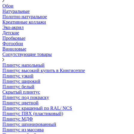
Обои
Натуральные
Полотно натуральное
Креативные коллажи
Эко-акрил
Детские
Пробковые
Фотообои
Виниловые
Сопутствующие товары
Плинтус напольный
Плинтус высокий купить в Кингисеппе
Плинтус узкий
Плинтус широкий
Плинтус белый
Скрытый плинтус
Плинтус под покраску
Плинтус цветной
Плинтус крашеный по RAL/ NCS
Плинтус ПВХ (пластиковый)
Плинтус МДФ
Плинтус шпонированный
Плинтус из массива