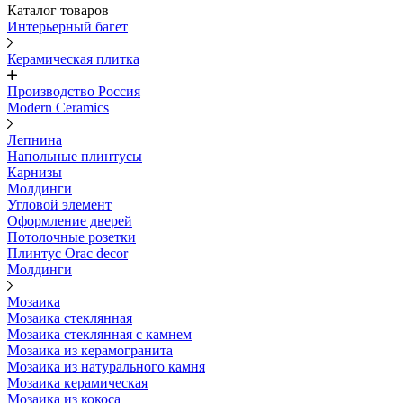
Каталог товаров
Интерьерный багет
Керамическая плитка
Производство Россия
Modern Ceramics
Лепнина
Напольные плинтусы
Карнизы
Молдинги
Угловой элемент
Оформление дверей
Потолочные розетки
Плинтус Orac decor
Молдинги
Мозаика
Мозаика стеклянная
Мозаика стеклянная с камнем
Мозаика из керамогранита
Мозаика из натурального камня
Мозаика керамическая
Мозаика из кокоса