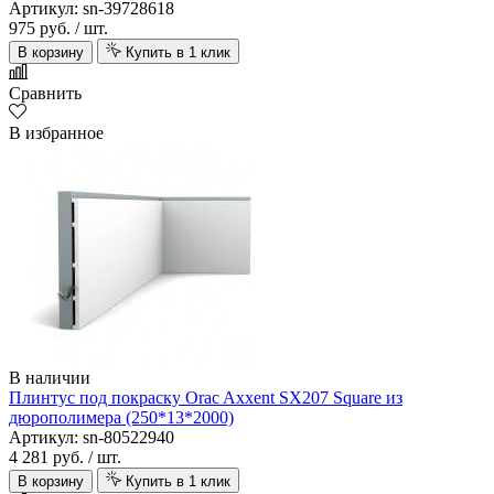
Артикул: sn-39728618
975 руб.
/ шт.
В корзину
Купить в 1 клик
Сравнить
В избранное
В наличии
Плинтус под покраску Orac Axxent SX207 Square из
дюрополимера (250*13*2000)
Артикул: sn-80522940
4 281 руб.
/ шт.
В корзину
Купить в 1 клик