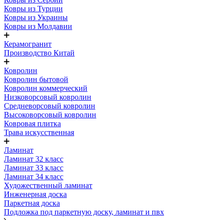
Ковры из Турции
Ковры из Украины
Ковры из Молдавии
Керамогранит
Производство Китай
Ковролин
Ковролин бытовой
Ковролин коммерческий
Низковорсовый ковролин
Средневорсовый ковролин
Высоковорсовый ковролин
Ковровая плитка
Трава искусственная
Ламинат
Ламинат 32 класс
Ламинат 33 класс
Ламинат 34 класс
Художественный ламинат
Инженерная доска
Паркетная доска
Подложка под паркетную доску, ламинат и пвх