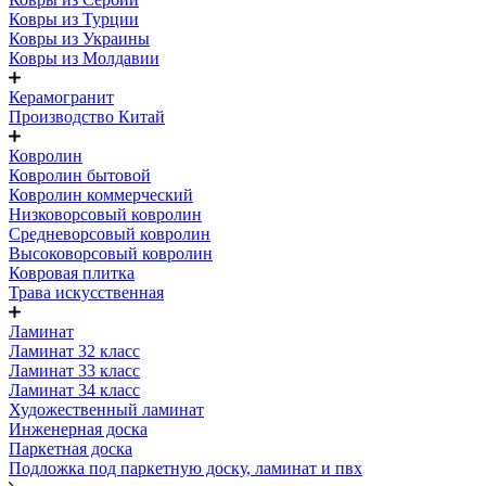
Ковры из Турции
Ковры из Украины
Ковры из Молдавии
Керамогранит
Производство Китай
Ковролин
Ковролин бытовой
Ковролин коммерческий
Низковорсовый ковролин
Средневорсовый ковролин
Высоковорсовый ковролин
Ковровая плитка
Трава искусственная
Ламинат
Ламинат 32 класс
Ламинат 33 класс
Ламинат 34 класс
Художественный ламинат
Инженерная доска
Паркетная доска
Подложка под паркетную доску, ламинат и пвх