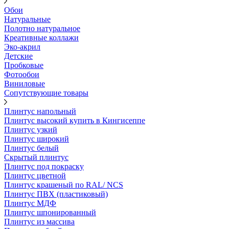
Обои
Натуральные
Полотно натуральное
Креативные коллажи
Эко-акрил
Детские
Пробковые
Фотообои
Виниловые
Сопутствующие товары
Плинтус напольный
Плинтус высокий купить в Кингисеппе
Плинтус узкий
Плинтус широкий
Плинтус белый
Скрытый плинтус
Плинтус под покраску
Плинтус цветной
Плинтус крашеный по RAL/ NCS
Плинтус ПВХ (пластиковый)
Плинтус МДФ
Плинтус шпонированный
Плинтус из массива