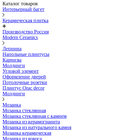
Каталог товаров
Интерьерный багет
Керамическая плитка
Производство Россия
Modern Ceramics
Лепнина
Напольные плинтусы
Карнизы
Молдинги
Угловой элемент
Оформление дверей
Потолочные розетки
Плинтус Orac decor
Молдинги
Мозаика
Мозаика стеклянная
Мозаика стеклянная с камнем
Мозаика из керамогранита
Мозаика из натурального камня
Мозаика керамическая
Мозаика из кокоса