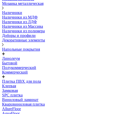
Мозаика металлическая
Наличники
Наличники из МДФ
Наличники из ЛДФ
Наличники из Массива
Наличники из полимера
Доборы и профили
Декоративные элементы
Напольные покрытия
Линолеум
Бытовой
Полукоммерческий
Коммерческий
Плитка ПВХ для пола
Клеевая
Замковая
SPC плитка
Виниловый ламинат
Кварцвиниловая плитка
AllureFloor
AquaFloor