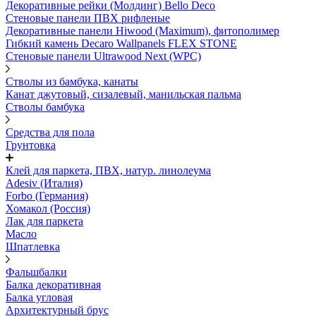
Декоративные рейки (Молдинг) Bello Deco
Стеновые панели ПВХ рифленые
Декоративные панели Hiwood (Maximum), фитополимер
Гибкий камень Decaro Wallpanels FLEX STONE
Стеновые панели Ultrawood Next (WPC)
Стволы из бамбука, канаты
Канат джутовый, сизалевый, манильская пальма
Стволы бамбука
Средства для пола
Грунтовка
Клей для паркета, ПВХ, натур. линолеума
Adesiv (Италия)
Forbo (Германия)
Хомакол (Россия)
Лак для паркета
Масло
Шпатлевка
Фальшбалки
Балка декоративная
Балка угловая
Архитектурный брус