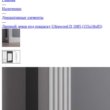
—
Наличники
—
Декоративные элементы
—
Дверной декор под покраску Ultrawood D 1085 (155х18х85)