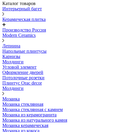
Каталог товаров
Интерьерный багет
Керамическая плитка
Производство Россия
Modern Ceramics
Лепнина
Напольные плинтусы
Карнизы
Молдинги
Угловой элемент
Оформление дверей
Потолочные розетки
Плинтус Orac decor
Молдинги
Мозаика
Мозаика стеклянная
Мозаика стеклянная с камнем
Мозаика из керамогранита
Мозаика из натурального камня
Мозаика керамическая
Мозаика из кокоса