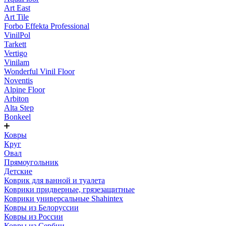
Art East
Art Tile
Forbo Effekta Professional
VinilPol
Tarkett
Vertigo
Vinilam
Wonderful Vinil Floor
Noventis
Alpine Floor
Arbiton
Alta Step
Bonkeel
Ковры
Круг
Овал
Прямоугольник
Детские
Коврик для ванной и туалета
Коврики придверные, грязезащитные
Коврики универсальные Shahintex
Ковры из Белоруссии
Ковры из России
Ковры из Сербии