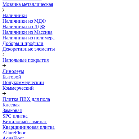
Мозаика металлическая
Наличники
Наличники из МДФ
Наличники из ЛДФ
Наличники из Массива
Наличники из полимера
Доборы и профили
Декоративные элементы
Напольные покрытия
Линолеум
Бытовой
Полукоммерческий
Коммерческий
Плитка ПВХ для пола
Клеевая
Замковая
SPC плитка
Виниловый ламинат
Кварцвиниловая плитка
AllureFloor
AquaFloor