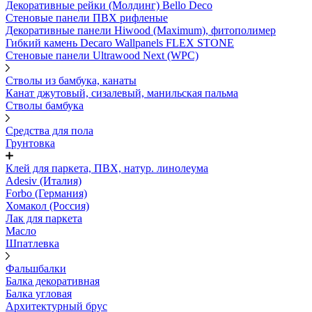
Декоративные рейки (Молдинг) Bello Deco
Стеновые панели ПВХ рифленые
Декоративные панели Hiwood (Maximum), фитополимер
Гибкий камень Decaro Wallpanels FLEX STONE
Стеновые панели Ultrawood Next (WPC)
Стволы из бамбука, канаты
Канат джутовый, сизалевый, манильская пальма
Стволы бамбука
Средства для пола
Грунтовка
Клей для паркета, ПВХ, натур. линолеума
Adesiv (Италия)
Forbo (Германия)
Хомакол (Россия)
Лак для паркета
Масло
Шпатлевка
Фальшбалки
Балка декоративная
Балка угловая
Архитектурный брус