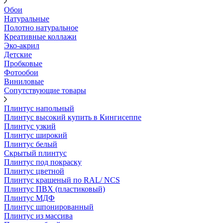
Обои
Натуральные
Полотно натуральное
Креативные коллажи
Эко-акрил
Детские
Пробковые
Фотообои
Виниловые
Сопутствующие товары
Плинтус напольный
Плинтус высокий купить в Кингисеппе
Плинтус узкий
Плинтус широкий
Плинтус белый
Скрытый плинтус
Плинтус под покраску
Плинтус цветной
Плинтус крашеный по RAL/ NCS
Плинтус ПВХ (пластиковый)
Плинтус МДФ
Плинтус шпонированный
Плинтус из массива