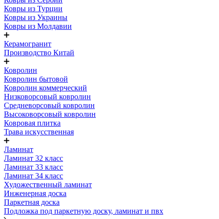
Ковры из Турции
Ковры из Украины
Ковры из Молдавии
Керамогранит
Производство Китай
Ковролин
Ковролин бытовой
Ковролин коммерческий
Низковорсовый ковролин
Средневорсовый ковролин
Высоковорсовый ковролин
Ковровая плитка
Трава искусственная
Ламинат
Ламинат 32 класс
Ламинат 33 класс
Ламинат 34 класс
Художественный ламинат
Инженерная доска
Паркетная доска
Подложка под паркетную доску, ламинат и пвх