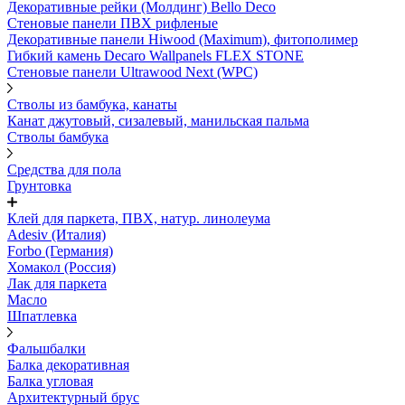
Декоративные рейки (Молдинг) Bello Deco
Стеновые панели ПВХ рифленые
Декоративные панели Hiwood (Maximum), фитополимер
Гибкий камень Decaro Wallpanels FLEX STONE
Стеновые панели Ultrawood Next (WPC)
Стволы из бамбука, канаты
Канат джутовый, сизалевый, манильская пальма
Стволы бамбука
Средства для пола
Грунтовка
Клей для паркета, ПВХ, натур. линолеума
Adesiv (Италия)
Forbo (Германия)
Хомакол (Россия)
Лак для паркета
Масло
Шпатлевка
Фальшбалки
Балка декоративная
Балка угловая
Архитектурный брус