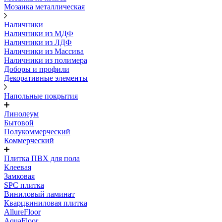
Мозаика металлическая
Наличники
Наличники из МДФ
Наличники из ЛДФ
Наличники из Массива
Наличники из полимера
Доборы и профили
Декоративные элементы
Напольные покрытия
Линолеум
Бытовой
Полукоммерческий
Коммерческий
Плитка ПВХ для пола
Клеевая
Замковая
SPC плитка
Виниловый ламинат
Кварцвиниловая плитка
AllureFloor
AquaFloor