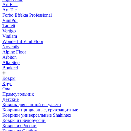
Art East
Art Tile
Forbo Effekta Professional
VinilPol
Tarkett
Vertigo
Vinilam
Wonderful Vinil Floor
Noventis
Alpine Floor
Arbiton
Alta Step
Bonkeel
Ковры
Круг
Овал
Прямоугольник
Детские
Коврик для ванной и туалета
Коврики придверные, грязезащитные
Коврики универсальные Shahintex
Ковры из Белоруссии
Ковры из России
Ковры из Сербии