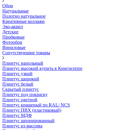
Обои
Натуральные
Полотно натуральное
Креативные коллажи
Эко-акрил
Детские
Пробковые
Фотообои
Виниловые
Сопутствующие товары
Плинтус напольный
Плинтус высокий купить в Кингисеппе
Плинтус узкий
Плинтус широкий
Плинтус белый
Скрытый плинтус
Плинтус под покраску
Плинтус цветной
Плинтус крашеный по RAL/ NCS
Плинтус ПВХ (пластиковый)
Плинтус МДФ
Плинтус шпонированный
Плинтус из массива