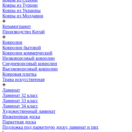
Ковры из Турции
Ковры из Украины
Ковры из Молдавии
Керамогранит
Производство Китай
Ковролин
Ковролин бытовой
Ковролин коммерческий
Низковорсовый ковролин
Средневорсовый ковролин
Высоковорсовый ковролин
Ковровая плитка
Трава искусственная
Ламинат
Ламинат 32 класс
Ламинат 33 класс
Ламинат 34 класс
Художественный ламинат
Инженерная доска
Паркетная доска
Подложка под паркетную доску, ламинат и пвх