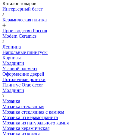
Каталог товаров
Интерьерный багет
Керамическая плитка
Производство Россия
Modern Ceramics
Лепнина
Напольные плинтусы
Карнизы
Молдинги
Угловой элемент
Оформление дверей
Потолочные розетки
Плинтус Orac decor
Молдинги
Мозаика
Мозаика стеклянная
Мозаика стеклянная с камнем
Мозаика из керамогранита
Мозаика из натурального камня
Мозаика керамическая
Мозаика из кокоса