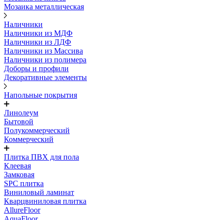
Мозаика металлическая
Наличники
Наличники из МДФ
Наличники из ЛДФ
Наличники из Массива
Наличники из полимера
Доборы и профили
Декоративные элементы
Напольные покрытия
Линолеум
Бытовой
Полукоммерческий
Коммерческий
Плитка ПВХ для пола
Клеевая
Замковая
SPC плитка
Виниловый ламинат
Кварцвиниловая плитка
AllureFloor
AquaFloor