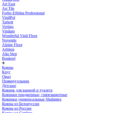
Art East
Art Tile
Forbo Effekta Professional
VinilPol
Tarkett
Vertigo
Vinilam
Wonderful Vinil Floor
Noventis
Alpine Floor
Arbiton
Alta Step
Bonkeel
Ковры
Круг
Овал
Прямоугольник
Детские
Коврик для ванной и туалета
Коврики придверные, грязезащитные
Коврики универсальные Shahintex
Ковры из Белоруссии
Ковры из России
Ковры из Сербии