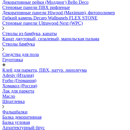
Декоративные рейки (Молдинг) Bello Deco
Стеновые панели ПВХ рифленые
Декоративные панели Hiwood (Maximum), фитополимер
Гибкий камень Decaro Wallpanels FLEX STONE
Стеновые панели Ultrawood Next (WPC)
Стволы из бамбука, канаты
Канат джутовый, сизалевый, манильская пальма
Стволы бамбука
Средства для пола
Грунтовка
Клей для паркета, ПВХ, натур. линолеума
Adesiv (Италия)
Forbo (Германия)
Хомакол (Россия)
Лак для паркета
Масло
Шпатлевка
Фальшбалки
Балка декоративная
Балка угловая
Архитектурный брус