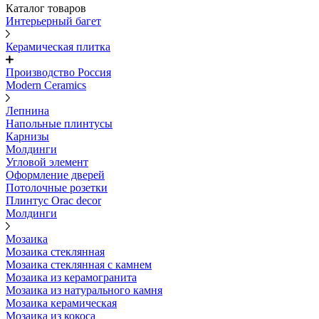
Каталог товаров
Интерьерный багет
Керамическая плитка
Производство Россия
Modern Ceramics
Лепнина
Напольные плинтусы
Карнизы
Молдинги
Угловой элемент
Оформление дверей
Потолочные розетки
Плинтус Orac decor
Молдинги
Мозаика
Мозаика стеклянная
Мозаика стеклянная с камнем
Мозаика из керамогранита
Мозаика из натурального камня
Мозаика керамическая
Мозаика из кокоса