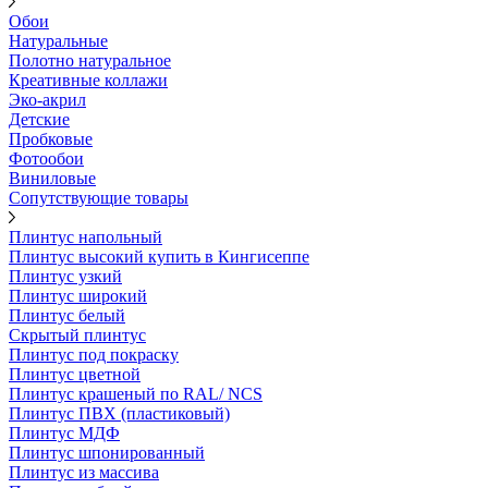
Обои
Натуральные
Полотно натуральное
Креативные коллажи
Эко-акрил
Детские
Пробковые
Фотообои
Виниловые
Сопутствующие товары
Плинтус напольный
Плинтус высокий купить в Кингисеппе
Плинтус узкий
Плинтус широкий
Плинтус белый
Скрытый плинтус
Плинтус под покраску
Плинтус цветной
Плинтус крашеный по RAL/ NCS
Плинтус ПВХ (пластиковый)
Плинтус МДФ
Плинтус шпонированный
Плинтус из массива