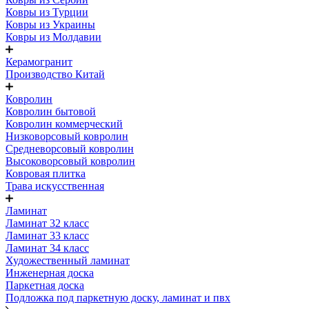
Ковры из Турции
Ковры из Украины
Ковры из Молдавии
Керамогранит
Производство Китай
Ковролин
Ковролин бытовой
Ковролин коммерческий
Низковорсовый ковролин
Средневорсовый ковролин
Высоковорсовый ковролин
Ковровая плитка
Трава искусственная
Ламинат
Ламинат 32 класс
Ламинат 33 класс
Ламинат 34 класс
Художественный ламинат
Инженерная доска
Паркетная доска
Подложка под паркетную доску, ламинат и пвх