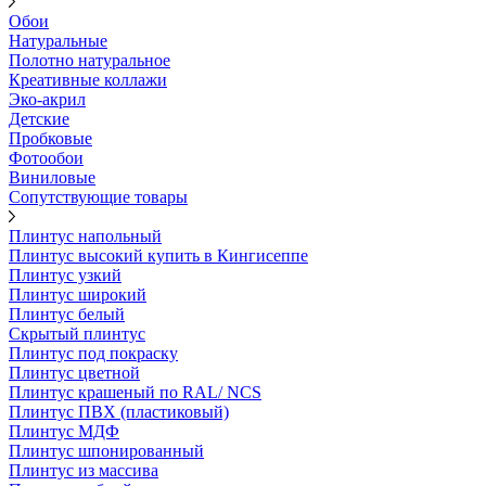
Обои
Натуральные
Полотно натуральное
Креативные коллажи
Эко-акрил
Детские
Пробковые
Фотообои
Виниловые
Сопутствующие товары
Плинтус напольный
Плинтус высокий купить в Кингисеппе
Плинтус узкий
Плинтус широкий
Плинтус белый
Скрытый плинтус
Плинтус под покраску
Плинтус цветной
Плинтус крашеный по RAL/ NCS
Плинтус ПВХ (пластиковый)
Плинтус МДФ
Плинтус шпонированный
Плинтус из массива