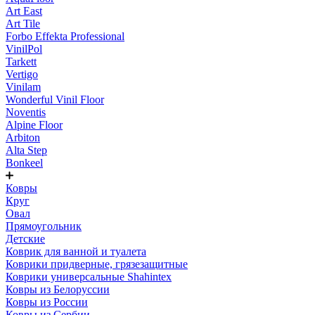
Art East
Art Tile
Forbo Effekta Professional
VinilPol
Tarkett
Vertigo
Vinilam
Wonderful Vinil Floor
Noventis
Alpine Floor
Arbiton
Alta Step
Bonkeel
Ковры
Круг
Овал
Прямоугольник
Детские
Коврик для ванной и туалета
Коврики придверные, грязезащитные
Коврики универсальные Shahintex
Ковры из Белоруссии
Ковры из России
Ковры из Сербии