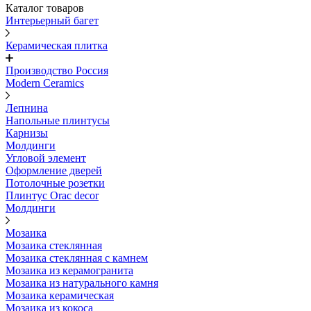
Каталог товаров
Интерьерный багет
Керамическая плитка
Производство Россия
Modern Ceramics
Лепнина
Напольные плинтусы
Карнизы
Молдинги
Угловой элемент
Оформление дверей
Потолочные розетки
Плинтус Orac decor
Молдинги
Мозаика
Мозаика стеклянная
Мозаика стеклянная с камнем
Мозаика из керамогранита
Мозаика из натурального камня
Мозаика керамическая
Мозаика из кокоса