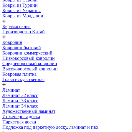
Ковры из Турции
Ковры из Украины
Ковры из Молдавии
Керамогранит
Производство Китай
Ковролин
Ковролин бытовой
Ковролин коммерческий
Низковорсовый ковролин
Средневорсовый ковролин
Высоковорсовый ковролин
Ковровая плитка
Трава искусственная
Ламинат
Ламинат 32 класс
Ламинат 33 класс
Ламинат 34 класс
Художественный ламинат
Инженерная доска
Паркетная доска
Подложка под паркетную доску, ламинат и пвх