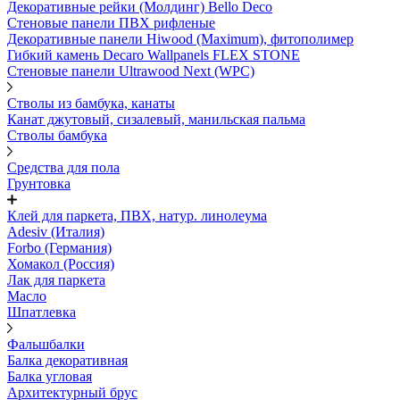
Декоративные рейки (Молдинг) Bello Deco
Стеновые панели ПВХ рифленые
Декоративные панели Hiwood (Maximum), фитополимер
Гибкий камень Decaro Wallpanels FLEX STONE
Стеновые панели Ultrawood Next (WPC)
Стволы из бамбука, канаты
Канат джутовый, сизалевый, манильская пальма
Стволы бамбука
Средства для пола
Грунтовка
Клей для паркета, ПВХ, натур. линолеума
Adesiv (Италия)
Forbo (Германия)
Хомакол (Россия)
Лак для паркета
Масло
Шпатлевка
Фальшбалки
Балка декоративная
Балка угловая
Архитектурный брус