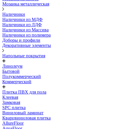
Мозаика металлическая
Наличники
Наличники из МДФ
Наличники из ЛДФ
Наличники из Массива
Наличники из полимера
Доборы и профили
Декоративные элементы
Напольные покрытия
Линолеум
Бытовой
Полукоммерческий
Коммерческий
Плитка ПВХ для пола
Клеевая
Замковая
SPC плитка
Виниловый ламинат
Кварцвиниловая плитка
AllureFloor
AquaFloor