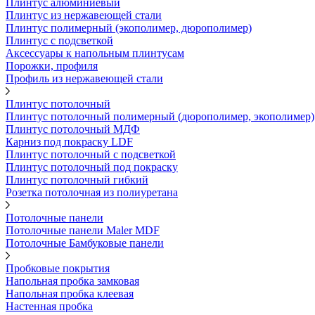
Плинтус алюминиевый
Плинтус из нержавеющей стали
Плинтус полимерный (экополимер, дюрополимер)
Плинтус с подсветкой
Аксессуары к напольным плинтусам
Порожки, профиля
Профиль из нержавеющей стали
Плинтус потолочный
Плинтус потолочный полимерный (дюрополимер, экополимер)
Плинтус потолочный МДФ
Карниз под покраску LDF
Плинтус потолочный с подсветкой
Плинтус потолочный под покраску
Плинтус потолочный гибкий
Розетка потолочная из полиуретана
Потолочные панели
Потолочные панели Maler MDF
Потолочные Бамбуковые панели
Пробковые покрытия
Напольная пробка замковая
Напольная пробка клеевая
Настенная пробка