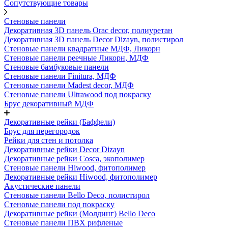
Сопутствующие товары
Стеновые панели
Декоративная 3D панель Orac decor, полиуретан
Декоративная 3D панель Decor Dizayn, полистирол
Стеновые панели квадратные МДФ, Ликорн
Стеновые панели реечные Ликорн, МДФ
Стеновые бамбуковые панели
Стеновые панели Finitura, МДФ
Стеновые панели Madest decor, МДФ
Стеновые панели Ultrawood под покраску
Брус декоративный МДФ
Декоративные рейки (Баффели)
Брус для перегородок
Рейки для стен и потолка
Декоративные рейки Decor Dizayn
Декоративные рейки Cosca, экополимер
Стеновые панели Hiwood, фитополимер
Декоративные рейки Hiwood, фитополимер
Акустические панели
Стеновые панели Bello Deco, полистирол
Стеновые панели под покраску
Декоративные рейки (Молдинг) Bello Deco
Стеновые панели ПВХ рифленые