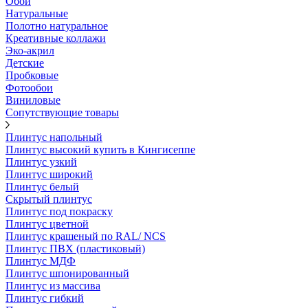
Обои
Натуральные
Полотно натуральное
Креативные коллажи
Эко-акрил
Детские
Пробковые
Фотообои
Виниловые
Сопутствующие товары
Плинтус напольный
Плинтус высокий купить в Кингисеппе
Плинтус узкий
Плинтус широкий
Плинтус белый
Скрытый плинтус
Плинтус под покраску
Плинтус цветной
Плинтус крашеный по RAL/ NCS
Плинтус ПВХ (пластиковый)
Плинтус МДФ
Плинтус шпонированный
Плинтус из массива
Плинтус гибкий