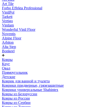
Art Tile
Forbo Effekta Professional
VinilPol
Tarkett
Vertigo
Vinilam
Wonderful Vinil Floor
Noventis
Alpine Floor
Arbiton
Alta Step
Bonkeel
Ковры
Круг
Овал
Прямоугольник
Детские
Коврик для ванной и туалета
Коврики придверные, грязезащитные
Коврики универсальные Shahintex
Ковры из Белоруссии
Ковры из России
Ковры из Сербии
Ковры из Турции