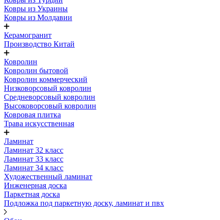
Ковры из Украины
Ковры из Молдавии
Керамогранит
Производство Китай
Ковролин
Ковролин бытовой
Ковролин коммерческий
Низковорсовый ковролин
Средневорсовый ковролин
Высоковорсовый ковролин
Ковровая плитка
Трава искусственная
Ламинат
Ламинат 32 класс
Ламинат 33 класс
Ламинат 34 класс
Художественный ламинат
Инженерная доска
Паркетная доска
Подложка под паркетную доску, ламинат и пвх