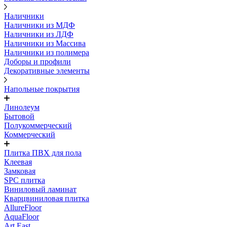
Наличники
Наличники из МДФ
Наличники из ЛДФ
Наличники из Массива
Наличники из полимера
Доборы и профили
Декоративные элементы
Напольные покрытия
Линолеум
Бытовой
Полукоммерческий
Коммерческий
Плитка ПВХ для пола
Клеевая
Замковая
SPC плитка
Виниловый ламинат
Кварцвиниловая плитка
AllureFloor
AquaFloor
Art East