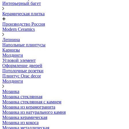
Интерьерный багет
Керамическая плитка
Производство Россия
Modern Ceramics
Лепнина
Напольные плинтусы
Карнизы
Молдинги
Угловой элемент
Оформление дверей
Потолочные розетки
Плинтус Orac decor
Молдинги
Мозаика
Мозаика стеклянная
Мозаика стеклянная с камнем
Мозаика из керамогранита
Мозаика из натурального камня
Мозаика керамическая
Мозаика из кокоса
Мозаика металлическая