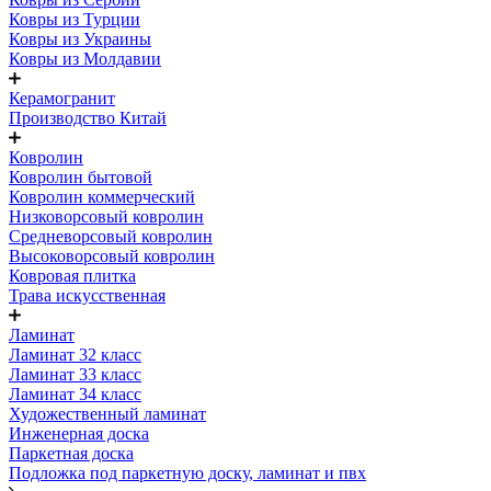
Ковры из Турции
Ковры из Украины
Ковры из Молдавии
Керамогранит
Производство Китай
Ковролин
Ковролин бытовой
Ковролин коммерческий
Низковорсовый ковролин
Средневорсовый ковролин
Высоковорсовый ковролин
Ковровая плитка
Трава искусственная
Ламинат
Ламинат 32 класс
Ламинат 33 класс
Ламинат 34 класс
Художественный ламинат
Инженерная доска
Паркетная доска
Подложка под паркетную доску, ламинат и пвх