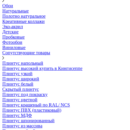
Обои
Натуральные
Полотно натуральное
Креативные коллажи
Эко-акрил
Детские
Пробковые
Фотообои
Виниловые
Сопутствующие товары
Плинтус напольный
Плинтус высокий купить в Кингисеппе
Плинтус узкий
Плинтус широкий
Плинтус белый
Скрытый плинтус
Плинтус под покраску
Плинтус цветной
Плинтус крашеный по RAL/ NCS
Плинтус ПВХ (пластиковый)
Плинтус МДФ
Плинтус шпонированный
Плинтус из массива