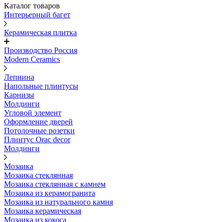
Каталог товаров
Интерьерный багет
Керамическая плитка
Производство Россия
Modern Ceramics
Лепнина
Напольные плинтусы
Карнизы
Молдинги
Угловой элемент
Оформление дверей
Потолочные розетки
Плинтус Orac decor
Молдинги
Мозаика
Мозаика стеклянная
Мозаика стеклянная с камнем
Мозаика из керамогранита
Мозаика из натурального камня
Мозаика керамическая
Мозаика из кокоса