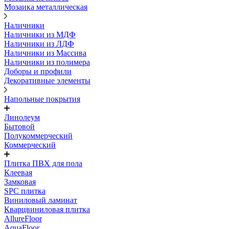
Мозаика металлическая
Наличники
Наличники из МДФ
Наличники из ЛДФ
Наличники из Массива
Наличники из полимера
Доборы и профили
Декоративные элементы
Напольные покрытия
Линолеум
Бытовой
Полукоммерческий
Коммерческий
Плитка ПВХ для пола
Клеевая
Замковая
SPC плитка
Виниловый ламинат
Кварцвиниловая плитка
AllureFloor
AquaFloor