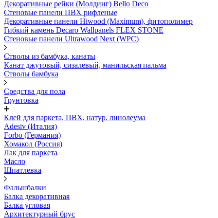
Декоративные рейки (Молдинг) Bello Deco
Стеновые панели ПВХ рифленые
Декоративные панели Hiwood (Maximum), фитополимер
Гибкий камень Decaro Wallpanels FLEX STONE
Стеновые панели Ultrawood Next (WPC)
Стволы из бамбука, канаты
Канат джутовый, сизалевый, манильская пальма
Стволы бамбука
Средства для пола
Грунтовка
Клей для паркета, ПВХ, натур. линолеума
Adesiv (Италия)
Forbo (Германия)
Хомакол (Россия)
Лак для паркета
Масло
Шпатлевка
Фальшбалки
Балка декоративная
Балка угловая
Архитектурный брус