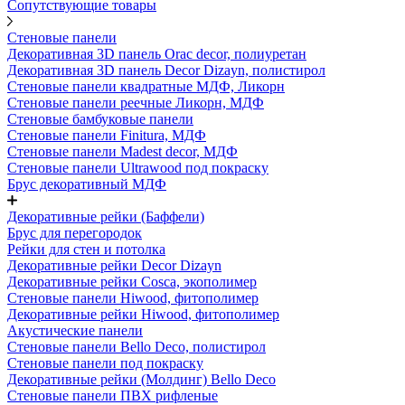
Сопутствующие товары
Стеновые панели
Декоративная 3D панель Orac decor, полиуретан
Декоративная 3D панель Decor Dizayn, полистирол
Стеновые панели квадратные МДФ, Ликорн
Стеновые панели реечные Ликорн, МДФ
Стеновые бамбуковые панели
Стеновые панели Finitura, МДФ
Стеновые панели Madest decor, МДФ
Стеновые панели Ultrawood под покраску
Брус декоративный МДФ
Декоративные рейки (Баффели)
Брус для перегородок
Рейки для стен и потолка
Декоративные рейки Decor Dizayn
Декоративные рейки Cosca, экополимер
Стеновые панели Hiwood, фитополимер
Декоративные рейки Hiwood, фитополимер
Акустические панели
Стеновые панели Bello Deco, полистирол
Стеновые панели под покраску
Декоративные рейки (Молдинг) Bello Deco
Стеновые панели ПВХ рифленые