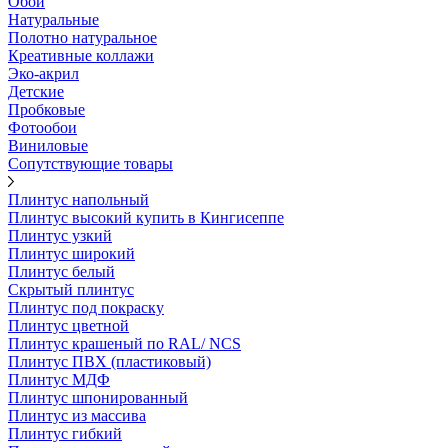
Обои
Натуральные
Полотно натуральное
Креативные коллажи
Эко-акрил
Детские
Пробковые
Фотообои
Виниловые
Сопутствующие товары
Плинтус напольный
Плинтус высокий купить в Кингисеппе
Плинтус узкий
Плинтус широкий
Плинтус белый
Скрытый плинтус
Плинтус под покраску
Плинтус цветной
Плинтус крашеный по RAL/ NCS
Плинтус ПВХ (пластиковый)
Плинтус МДФ
Плинтус шпонированный
Плинтус из массива
Плинтус гибкий