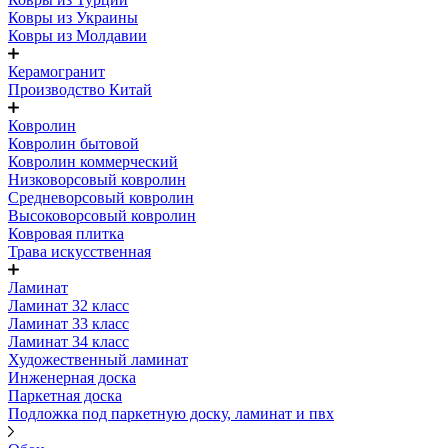
Ковры из Украины
Ковры из Молдавии
Керамогранит
Производство Китай
Ковролин
Ковролин бытовой
Ковролин коммерческий
Низковорсовый ковролин
Средневорсовый ковролин
Высоковорсовый ковролин
Ковровая плитка
Трава искусственная
Ламинат
Ламинат 32 класс
Ламинат 33 класс
Ламинат 34 класс
Художественный ламинат
Инженерная доска
Паркетная доска
Подложка под паркетную доску, ламинат и пвх