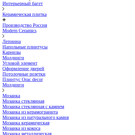
Интерьерный багет
Керамическая плитка
Производство Россия
Modern Ceramics
Лепнина
Напольные плинтусы
Карнизы
Молдинги
Угловой элемент
Оформление дверей
Потолочные розетки
Плинтус Orac decor
Молдинги
Мозаика
Мозаика стеклянная
Мозаика стеклянная с камнем
Мозаика из керамогранита
Мозаика из натурального камня
Мозаика керамическая
Мозаика из кокоса
Мозаика металлическая