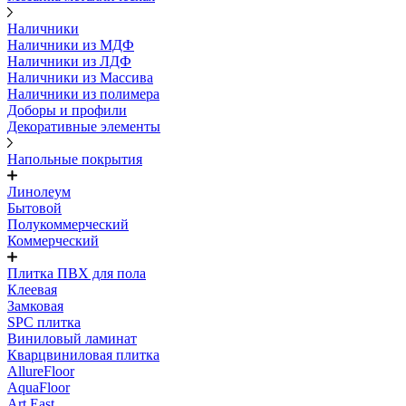
Наличники
Наличники из МДФ
Наличники из ЛДФ
Наличники из Массива
Наличники из полимера
Доборы и профили
Декоративные элементы
Напольные покрытия
Линолеум
Бытовой
Полукоммерческий
Коммерческий
Плитка ПВХ для пола
Клеевая
Замковая
SPC плитка
Виниловый ламинат
Кварцвиниловая плитка
AllureFloor
AquaFloor
Art East