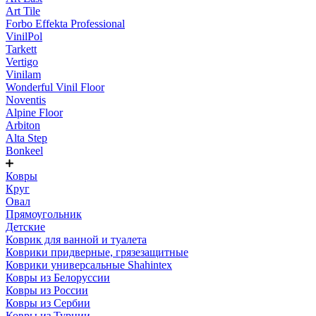
Art Tile
Forbo Effekta Professional
VinilPol
Tarkett
Vertigo
Vinilam
Wonderful Vinil Floor
Noventis
Alpine Floor
Arbiton
Alta Step
Bonkeel
Ковры
Круг
Овал
Прямоугольник
Детские
Коврик для ванной и туалета
Коврики придверные, грязезащитные
Коврики универсальные Shahintex
Ковры из Белоруссии
Ковры из России
Ковры из Сербии
Ковры из Турции