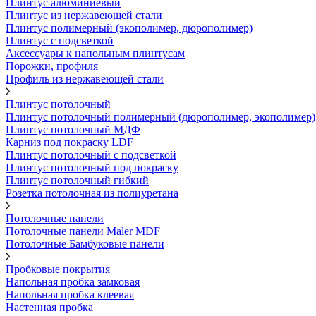
Плинтус алюминиевый
Плинтус из нержавеющей стали
Плинтус полимерный (экополимер, дюрополимер)
Плинтус с подсветкой
Аксессуары к напольным плинтусам
Порожки, профиля
Профиль из нержавеющей стали
Плинтус потолочный
Плинтус потолочный полимерный (дюрополимер, экополимер)
Плинтус потолочный МДФ
Карниз под покраску LDF
Плинтус потолочный с подсветкой
Плинтус потолочный под покраску
Плинтус потолочный гибкий
Розетка потолочная из полиуретана
Потолочные панели
Потолочные панели Maler MDF
Потолочные Бамбуковые панели
Пробковые покрытия
Напольная пробка замковая
Напольная пробка клеевая
Настенная пробка