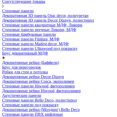
Сопутствующие товары
Стеновые панели
Декоративная 3D панель Orac decor, полиуретан
Декоративная 3D панель Decor Dizayn, полистирол
Стеновые панели квадратные МДФ, Ликорн
Стеновые панели реечные Ликорн, МДФ
Стеновые бамбуковые панели
Стеновые панели Finitura, МДФ
Стеновые панели Madest decor, МДФ
Стеновые панели Ultrawood под покраску
Брус декоративный МДФ
Декоративные рейки (Баффели)
Брус для перегородок
Рейки для стен и потолка
Декоративные рейки Decor Dizayn
Декоративные рейки Cosca, экополимер
Стеновые панели Hiwood, фитополимер
Декоративные рейки Hiwood, фитополимер
Акустические панели
Стеновые панели Bello Deco, полистирол
Стеновые панели под покраску
Декоративные рейки (Молдинг) Bello Deco
Стеновые панели ПВХ рифленые