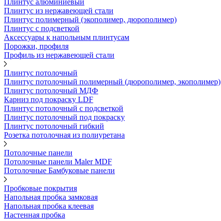
Плинтус алюминиевый
Плинтус из нержавеющей стали
Плинтус полимерный (экополимер, дюрополимер)
Плинтус с подсветкой
Аксессуары к напольным плинтусам
Порожки, профиля
Профиль из нержавеющей стали
Плинтус потолочный
Плинтус потолочный полимерный (дюрополимер, экополимер)
Плинтус потолочный МДФ
Карниз под покраску LDF
Плинтус потолочный с подсветкой
Плинтус потолочный под покраску
Плинтус потолочный гибкий
Розетка потолочная из полиуретана
Потолочные панели
Потолочные панели Maler MDF
Потолочные Бамбуковые панели
Пробковые покрытия
Напольная пробка замковая
Напольная пробка клеевая
Настенная пробка