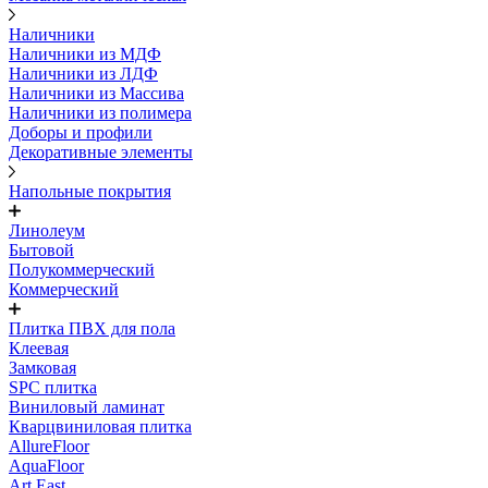
Наличники
Наличники из МДФ
Наличники из ЛДФ
Наличники из Массива
Наличники из полимера
Доборы и профили
Декоративные элементы
Напольные покрытия
Линолеум
Бытовой
Полукоммерческий
Коммерческий
Плитка ПВХ для пола
Клеевая
Замковая
SPC плитка
Виниловый ламинат
Кварцвиниловая плитка
AllureFloor
AquaFloor
Art East