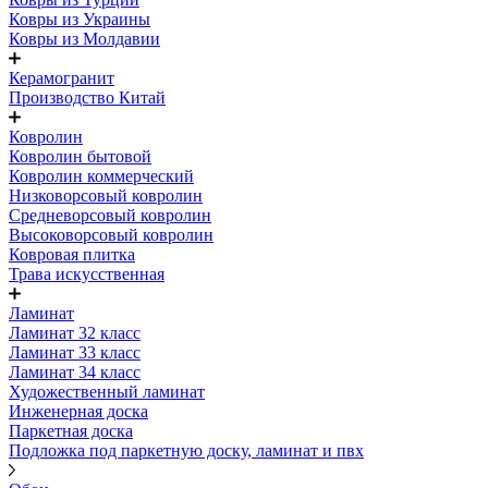
Ковры из Украины
Ковры из Молдавии
Керамогранит
Производство Китай
Ковролин
Ковролин бытовой
Ковролин коммерческий
Низковорсовый ковролин
Средневорсовый ковролин
Высоковорсовый ковролин
Ковровая плитка
Трава искусственная
Ламинат
Ламинат 32 класс
Ламинат 33 класс
Ламинат 34 класс
Художественный ламинат
Инженерная доска
Паркетная доска
Подложка под паркетную доску, ламинат и пвх