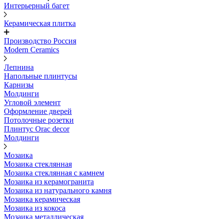
Интерьерный багет
Керамическая плитка
Производство Россия
Modern Ceramics
Лепнина
Напольные плинтусы
Карнизы
Молдинги
Угловой элемент
Оформление дверей
Потолочные розетки
Плинтус Orac decor
Молдинги
Мозаика
Мозаика стеклянная
Мозаика стеклянная с камнем
Мозаика из керамогранита
Мозаика из натурального камня
Мозаика керамическая
Мозаика из кокоса
Мозаика металлическая