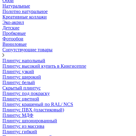
Обои
Натуральные
Полотно натуральное
Креативные коллажи
Эко-акрил
Детские
Пробковые
Фотообои
Виниловые
Сопутствующие товары
Плинтус напольный
Плинтус высокий купить в Кингисеппе
Плинтус узкий
Плинтус широкий
Плинтус белый
Скрытый плинтус
Плинтус под покраску
Плинтус цветной
Плинтус крашеный по RAL/ NCS
Плинтус ПВХ (пластиковый)
Плинтус МДФ
Плинтус шпонированный
Плинтус из массива
Плинтус гибкий