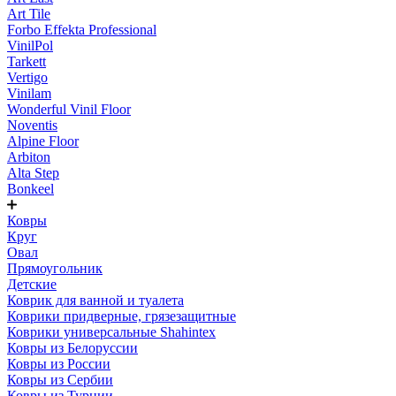
Art Tile
Forbo Effekta Professional
VinilPol
Tarkett
Vertigo
Vinilam
Wonderful Vinil Floor
Noventis
Alpine Floor
Arbiton
Alta Step
Bonkeel
Ковры
Круг
Овал
Прямоугольник
Детские
Коврик для ванной и туалета
Коврики придверные, грязезащитные
Коврики универсальные Shahintex
Ковры из Белоруссии
Ковры из России
Ковры из Сербии
Ковры из Турции