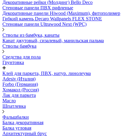
Декоративные рейки (Молдинг) Bello Deco
Стеновые панели ПВХ рифленые
Декоративные панели Hiwood (Maximum), фитополимер
Гибкий камень Decaro Wallpanels FLEX STONE
Стеновые панели Ultrawood Next (WPC)
Стволы из бамбука, канаты
Канат джутовый, сизалевый, манильская пальма
Стволы бамбука
Средства для пола
Грунтовка
Клей для паркета, ПВХ, натур. линолеума
Adesiv (Италия)
Forbo (Германия)
Хомакол (Россия)
Лак для паркета
Масло
Шпатлевка
Фальшбалки
Балка декоративная
Балка угловая
Архитектурный брус