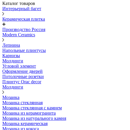
Каталог товаров
Интерьерный багет
Керамическая плитка
Производство Россия
Modern Ceramics
Лепнина
Напольные плинтусы
Карнизы
Молдинги
Угловой элемент
Оформление дверей
Потолочные розетки
Плинтус Orac decor
Молдинги
Мозаика
Мозаика стеклянная
Мозаика стеклянная с камнем
Мозаика из керамогранита
Мозаика из натурального камня
Мозаика керамическая
Мозаика из кокоса