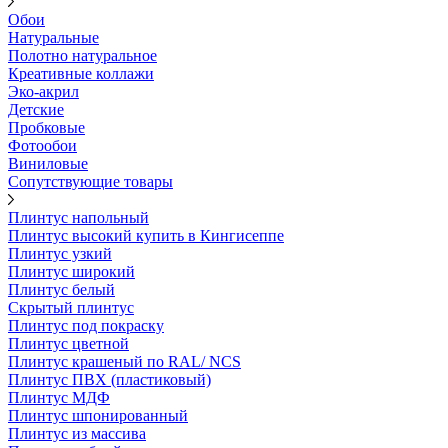
Обои
Натуральные
Полотно натуральное
Креативные коллажи
Эко-акрил
Детские
Пробковые
Фотообои
Виниловые
Сопутствующие товары
Плинтус напольный
Плинтус высокий купить в Кингисеппе
Плинтус узкий
Плинтус широкий
Плинтус белый
Скрытый плинтус
Плинтус под покраску
Плинтус цветной
Плинтус крашеный по RAL/ NCS
Плинтус ПВХ (пластиковый)
Плинтус МДФ
Плинтус шпонированный
Плинтус из массива