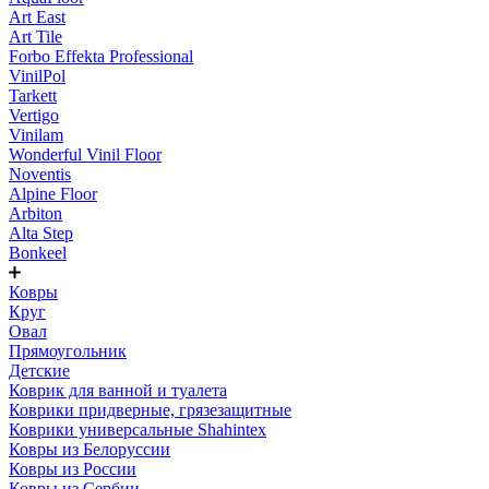
Art East
Art Tile
Forbo Effekta Professional
VinilPol
Tarkett
Vertigo
Vinilam
Wonderful Vinil Floor
Noventis
Alpine Floor
Arbiton
Alta Step
Bonkeel
Ковры
Круг
Овал
Прямоугольник
Детские
Коврик для ванной и туалета
Коврики придверные, грязезащитные
Коврики универсальные Shahintex
Ковры из Белоруссии
Ковры из России
Ковры из Сербии