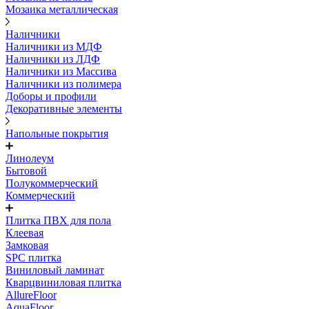
Мозаика металлическая
Наличники
Наличники из МДФ
Наличники из ЛДФ
Наличники из Массива
Наличники из полимера
Доборы и профили
Декоративные элементы
Напольные покрытия
Линолеум
Бытовой
Полукоммерческий
Коммерческий
Плитка ПВХ для пола
Клеевая
Замковая
SPC плитка
Виниловый ламинат
Кварцвиниловая плитка
AllureFloor
AquaFloor