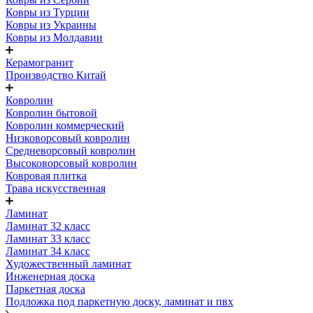
Ковры из Турции
Ковры из Украины
Ковры из Молдавии
Керамогранит
Производство Китай
Ковролин
Ковролин бытовой
Ковролин коммерческий
Низковорсовый ковролин
Средневорсовый ковролин
Высоковорсовый ковролин
Ковровая плитка
Трава искусственная
Ламинат
Ламинат 32 класс
Ламинат 33 класс
Ламинат 34 класс
Художественный ламинат
Инженерная доска
Паркетная доска
Подложка под паркетную доску, ламинат и пвх