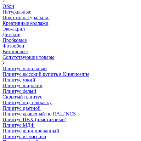
Обои
Натуральные
Полотно натуральное
Креативные коллажи
Эко-акрил
Детские
Пробковые
Фотообои
Виниловые
Сопутствующие товары
Плинтус напольный
Плинтус высокий купить в Кингисеппе
Плинтус узкий
Плинтус широкий
Плинтус белый
Скрытый плинтус
Плинтус под покраску
Плинтус цветной
Плинтус крашеный по RAL/ NCS
Плинтус ПВХ (пластиковый)
Плинтус МДФ
Плинтус шпонированный
Плинтус из массива