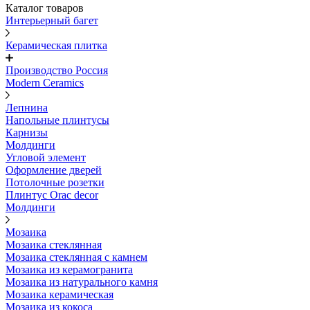
Каталог товаров
Интерьерный багет
Керамическая плитка
Производство Россия
Modern Ceramics
Лепнина
Напольные плинтусы
Карнизы
Молдинги
Угловой элемент
Оформление дверей
Потолочные розетки
Плинтус Orac decor
Молдинги
Мозаика
Мозаика стеклянная
Мозаика стеклянная с камнем
Мозаика из керамогранита
Мозаика из натурального камня
Мозаика керамическая
Мозаика из кокоса