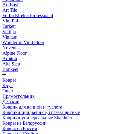
Art East
Art Tile
Forbo Effekta Professional
VinilPol
Tarkett
Vertigo
Vinilam
Wonderful Vinil Floor
Noventis
Alpine Floor
Arbiton
Alta Step
Bonkeel
Ковры
Круг
Овал
Прямоугольник
Детские
Коврик для ванной и туалета
Коврики придверные, грязезащитные
Коврики универсальные Shahintex
Ковры из Белоруссии
Ковры из России
Ковры из Сербии