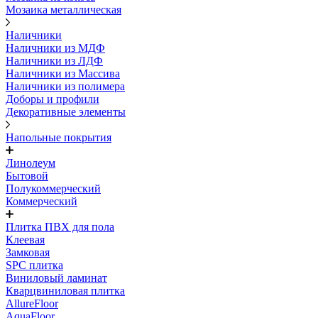
Мозаика металлическая
Наличники
Наличники из МДФ
Наличники из ЛДФ
Наличники из Массива
Наличники из полимера
Доборы и профили
Декоративные элементы
Напольные покрытия
Линолеум
Бытовой
Полукоммерческий
Коммерческий
Плитка ПВХ для пола
Клеевая
Замковая
SPC плитка
Виниловый ламинат
Кварцвиниловая плитка
AllureFloor
AquaFloor