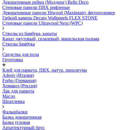
Декоративные рейки (Молдинг) Bello Deco
Стеновые панели ПВХ рифленые
Декоративные панели Hiwood (Maximum), фитополимер
Гибкий камень Decaro Wallpanels FLEX STONE
Стеновые панели Ultrawood Next (WPC)
Стволы из бамбука, канаты
Канат джутовый, сизалевый, манильская пальма
Стволы бамбука
Средства для пола
Грунтовка
Клей для паркета, ПВХ, натур. линолеума
Adesiv (Италия)
Forbo (Германия)
Хомакол (Россия)
Лак для паркета
Масло
Шпатлевка
Фальшбалки
Балка декоративная
Балка угловая
Архитектурный брус