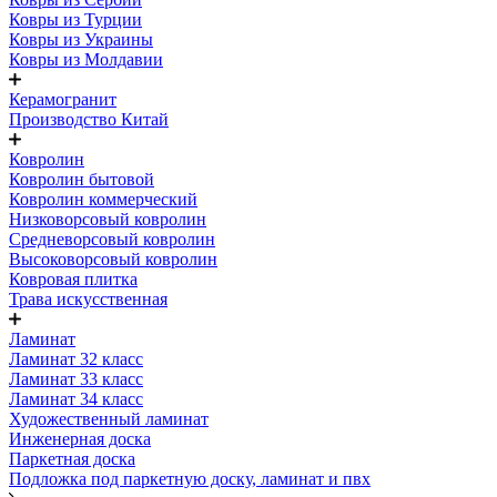
Ковры из Турции
Ковры из Украины
Ковры из Молдавии
Керамогранит
Производство Китай
Ковролин
Ковролин бытовой
Ковролин коммерческий
Низковорсовый ковролин
Средневорсовый ковролин
Высоковорсовый ковролин
Ковровая плитка
Трава искусственная
Ламинат
Ламинат 32 класс
Ламинат 33 класс
Ламинат 34 класс
Художественный ламинат
Инженерная доска
Паркетная доска
Подложка под паркетную доску, ламинат и пвх