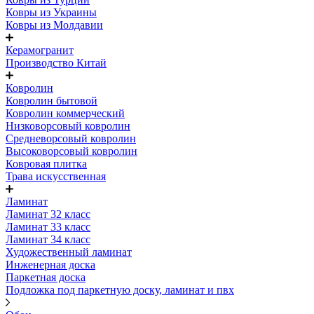
Ковры из Украины
Ковры из Молдавии
Керамогранит
Производство Китай
Ковролин
Ковролин бытовой
Ковролин коммерческий
Низковорсовый ковролин
Средневорсовый ковролин
Высоковорсовый ковролин
Ковровая плитка
Трава искусственная
Ламинат
Ламинат 32 класс
Ламинат 33 класс
Ламинат 34 класс
Художественный ламинат
Инженерная доска
Паркетная доска
Подложка под паркетную доску, ламинат и пвх