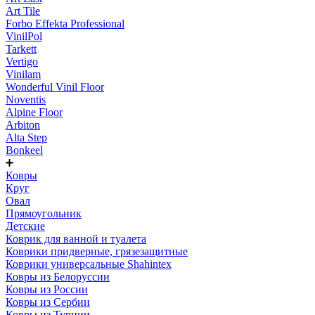
Art Tile
Forbo Effekta Professional
VinilPol
Tarkett
Vertigo
Vinilam
Wonderful Vinil Floor
Noventis
Alpine Floor
Arbiton
Alta Step
Bonkeel
Ковры
Круг
Овал
Прямоугольник
Детские
Коврик для ванной и туалета
Коврики придверные, грязезащитные
Коврики универсальные Shahintex
Ковры из Белоруссии
Ковры из России
Ковры из Сербии
Ковры из Турции