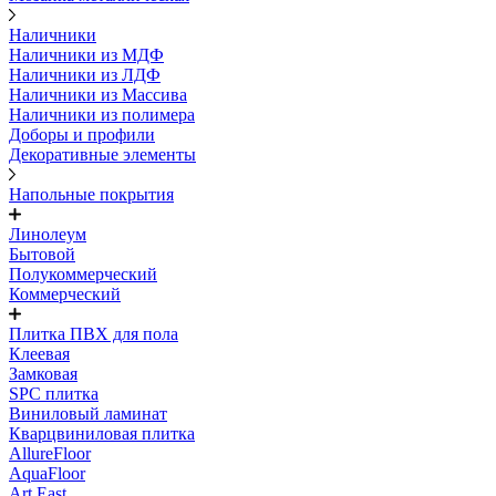
Наличники
Наличники из МДФ
Наличники из ЛДФ
Наличники из Массива
Наличники из полимера
Доборы и профили
Декоративные элементы
Напольные покрытия
Линолеум
Бытовой
Полукоммерческий
Коммерческий
Плитка ПВХ для пола
Клеевая
Замковая
SPC плитка
Виниловый ламинат
Кварцвиниловая плитка
AllureFloor
AquaFloor
Art East