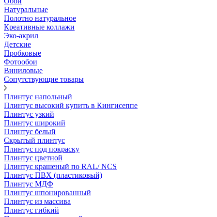
Обои
Натуральные
Полотно натуральное
Креативные коллажи
Эко-акрил
Детские
Пробковые
Фотообои
Виниловые
Сопутствующие товары
Плинтус напольный
Плинтус высокий купить в Кингисеппе
Плинтус узкий
Плинтус широкий
Плинтус белый
Скрытый плинтус
Плинтус под покраску
Плинтус цветной
Плинтус крашеный по RAL/ NCS
Плинтус ПВХ (пластиковый)
Плинтус МДФ
Плинтус шпонированный
Плинтус из массива
Плинтус гибкий