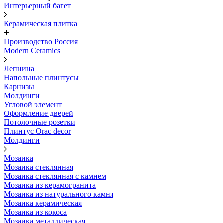
Интерьерный багет
Керамическая плитка
Производство Россия
Modern Ceramics
Лепнина
Напольные плинтусы
Карнизы
Молдинги
Угловой элемент
Оформление дверей
Потолочные розетки
Плинтус Orac decor
Молдинги
Мозаика
Мозаика стеклянная
Мозаика стеклянная с камнем
Мозаика из керамогранита
Мозаика из натурального камня
Мозаика керамическая
Мозаика из кокоса
Мозаика металлическая