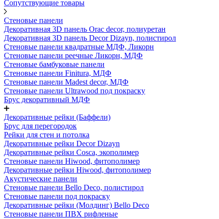
Сопутствующие товары
Стеновые панели
Декоративная 3D панель Orac decor, полиуретан
Декоративная 3D панель Decor Dizayn, полистирол
Стеновые панели квадратные МДФ, Ликорн
Стеновые панели реечные Ликорн, МДФ
Стеновые бамбуковые панели
Стеновые панели Finitura, МДФ
Стеновые панели Madest decor, МДФ
Стеновые панели Ultrawood под покраску
Брус декоративный МДФ
Декоративные рейки (Баффели)
Брус для перегородок
Рейки для стен и потолка
Декоративные рейки Decor Dizayn
Декоративные рейки Cosca, экополимер
Стеновые панели Hiwood, фитополимер
Декоративные рейки Hiwood, фитополимер
Акустические панели
Стеновые панели Bello Deco, полистирол
Стеновые панели под покраску
Декоративные рейки (Молдинг) Bello Deco
Стеновые панели ПВХ рифленые