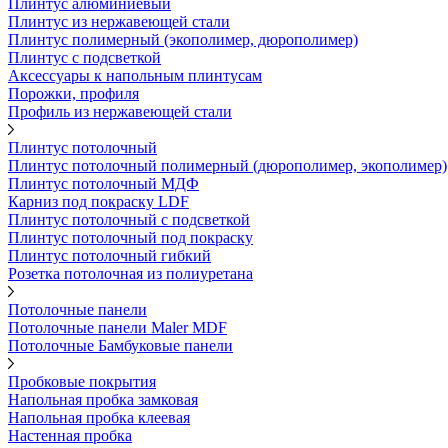
Плинтус алюминиевый
Плинтус из нержавеющей стали
Плинтус полимерный (экополимер, дюрополимер)
Плинтус с подсветкой
Аксессуары к напольным плинтусам
Порожки, профиля
Профиль из нержавеющей стали
Плинтус потолочный
Плинтус потолочный полимерный (дюрополимер, экополимер)
Плинтус потолочный МДФ
Карниз под покраску LDF
Плинтус потолочный с подсветкой
Плинтус потолочный под покраску
Плинтус потолочный гибкий
Розетка потолочная из полиуретана
Потолочные панели
Потолочные панели Maler MDF
Потолочные Бамбуковые панели
Пробковые покрытия
Напольная пробка замковая
Напольная пробка клеевая
Настенная пробка