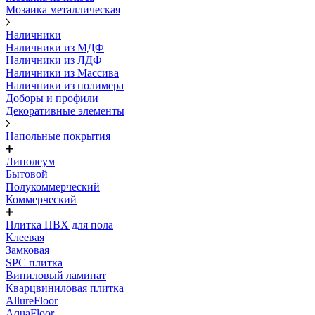
Мозаика металлическая
Наличники
Наличники из МДФ
Наличники из ЛДФ
Наличники из Массива
Наличники из полимера
Доборы и профили
Декоративные элементы
Напольные покрытия
Линолеум
Бытовой
Полукоммерческий
Коммерческий
Плитка ПВХ для пола
Клеевая
Замковая
SPC плитка
Виниловый ламинат
Кварцвиниловая плитка
AllureFloor
AquaFloor