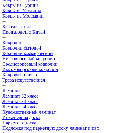
Ковры из Турции
Ковры из Украины
Ковры из Молдавии
Керамогранит
Производство Китай
Ковролин
Ковролин бытовой
Ковролин коммерческий
Низковорсовый ковролин
Средневорсовый ковролин
Высоковорсовый ковролин
Ковровая плитка
Трава искусственная
Ламинат
Ламинат 32 класс
Ламинат 33 класс
Ламинат 34 класс
Художественный ламинат
Инженерная доска
Паркетная доска
Подложка под паркетную доску, ламинат и пвх