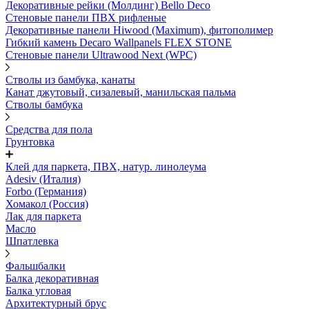
Декоративные рейки (Молдинг) Bello Deco
Стеновые панели ПВХ рифленые
Декоративные панели Hiwood (Maximum), фитополимер
Гибкий камень Decaro Wallpanels FLEX STONE
Стеновые панели Ultrawood Next (WPC)
Стволы из бамбука, канаты
Канат джутовый, сизалевый, манильская пальма
Стволы бамбука
Средства для пола
Грунтовка
Клей для паркета, ПВХ, натур. линолеума
Adesiv (Италия)
Forbo (Германия)
Хомакол (Россия)
Лак для паркета
Масло
Шпатлевка
Фальшбалки
Балка декоративная
Балка угловая
Архитектурный брус