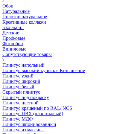
Обои
Натуральные
Полотно натуральное
Креативные коллажи
Эко-акрил
Детские
Пробковые
Фотообои
Виниловые
Сопутствующие товары
Плинтус напольный
Плинтус высокий купить в Кингисеппе
Плинтус узкий
Плинтус широкий
Плинтус белый
Скрытый плинтус
Плинтус под покраску
Плинтус цветной
Плинтус крашеный по RAL/ NCS
Плинтус ПВХ (пластиковый)
Плинтус МДФ
Плинтус шпонированный
Плинтус из массива