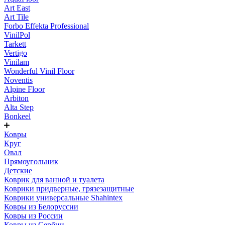
Art East
Art Tile
Forbo Effekta Professional
VinilPol
Tarkett
Vertigo
Vinilam
Wonderful Vinil Floor
Noventis
Alpine Floor
Arbiton
Alta Step
Bonkeel
Ковры
Круг
Овал
Прямоугольник
Детские
Коврик для ванной и туалета
Коврики придверные, грязезащитные
Коврики универсальные Shahintex
Ковры из Белоруссии
Ковры из России
Ковры из Сербии