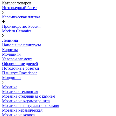
Каталог товаров
Интерьерный багет
Керамическая плитка
Производство Россия
Modern Ceramics
Лепнина
Напольные плинтусы
Карнизы
Молдинги
Угловой элемент
Оформление дверей
Потолочные розетки
Плинтус Orac decor
Молдинги
Мозаика
Мозаика стеклянная
Мозаика стеклянная с камнем
Мозаика из керамогранита
Мозаика из натурального камня
Мозаика керамическая
Мозаика из кокоса