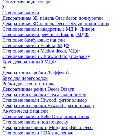
Сопутствующие товары
Стеновые панели
Декоративная 3D панель Orac decor, полиуретан
Декоративная 3D панель Decor Dizayn, полистирол
Стеновые панели квадратные МДФ, Ликорн
Стеновые панели реечные Ликорн, МДФ
Стеновые бамбуковые панели
Стеновые панели Finitura, МДФ
Стеновые панели Madest decor, МДФ
Стеновые панели Ultrawood под покраску
Брус декоративный МДФ
Декоративные рейки (Баффели)
Брус для перегородок
Рейки для стен и потолка
Декоративные рейки Decor Dizayn
Декоративные рейки Cosca, экополимер
Стеновые панели Hiwood, фитополимер
Декоративные рейки Hiwood, фитополимер
Акустические панели
Стеновые панели Bello Deco, полистирол
Стеновые панели под покраску
Декоративные рейки (Молдинг) Bello Deco
Стеновые панели ПВХ рифленые