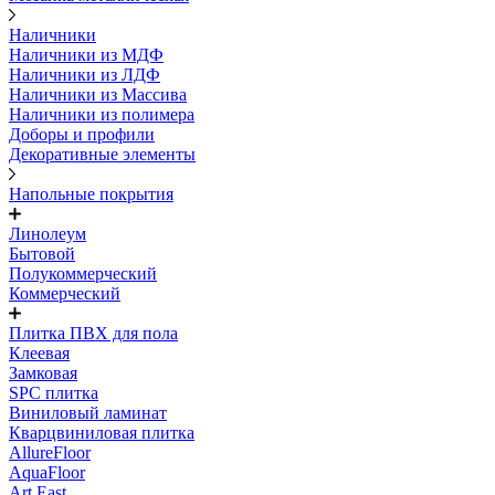
Наличники
Наличники из МДФ
Наличники из ЛДФ
Наличники из Массива
Наличники из полимера
Доборы и профили
Декоративные элементы
Напольные покрытия
Линолеум
Бытовой
Полукоммерческий
Коммерческий
Плитка ПВХ для пола
Клеевая
Замковая
SPC плитка
Виниловый ламинат
Кварцвиниловая плитка
AllureFloor
AquaFloor
Art East