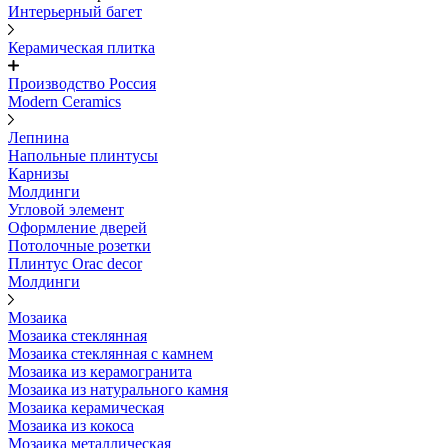
Интерьерный багет
Керамическая плитка
Производство Россия
Modern Ceramics
Лепнина
Напольные плинтусы
Карнизы
Молдинги
Угловой элемент
Оформление дверей
Потолочные розетки
Плинтус Orac decor
Молдинги
Мозаика
Мозаика стеклянная
Мозаика стеклянная с камнем
Мозаика из керамогранита
Мозаика из натурального камня
Мозаика керамическая
Мозаика из кокоса
Мозаика металлическая