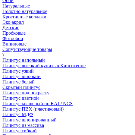
Обои
Натуральные
Полотно натуральное
Креативные коллажи
Эко-акрил
Детские
Пробковые
Фотообои
Виниловые
Сопутствующие товары
Плинтус напольный
Плинтус высокий купить в Кингисеппе
Плинтус узкий
Плинтус широкий
Плинтус белый
Скрытый плинтус
Плинтус под покраску
Плинтус цветной
Плинтус крашеный по RAL/ NCS
Плинтус ПВХ (пластиковый)
Плинтус МДФ
Плинтус шпонированный
Плинтус из массива
Плинтус гибкий