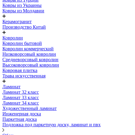
Ковры из Украины
Ковры из Молдавии
Керамогранит
Производство Китай
Ковролин
Ковролин бытовой
Ковролин коммерческий
Низковорсовый ковролин
Средневорсовый ковролин
Высоковорсовый ковролин
Ковровая плитка
Трава искусственная
Ламинат
Ламинат 32 класс
Ламинат 33 класс
Ламинат 34 класс
Художественный ламинат
Инженерная доска
Паркетная доска
Подложка под паркетную доску, ламинат и пвх