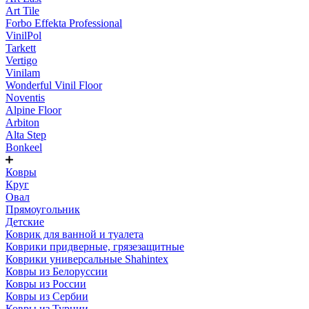
Art Tile
Forbo Effekta Professional
VinilPol
Tarkett
Vertigo
Vinilam
Wonderful Vinil Floor
Noventis
Alpine Floor
Arbiton
Alta Step
Bonkeel
Ковры
Круг
Овал
Прямоугольник
Детские
Коврик для ванной и туалета
Коврики придверные, грязезащитные
Коврики универсальные Shahintex
Ковры из Белоруссии
Ковры из России
Ковры из Сербии
Ковры из Турции