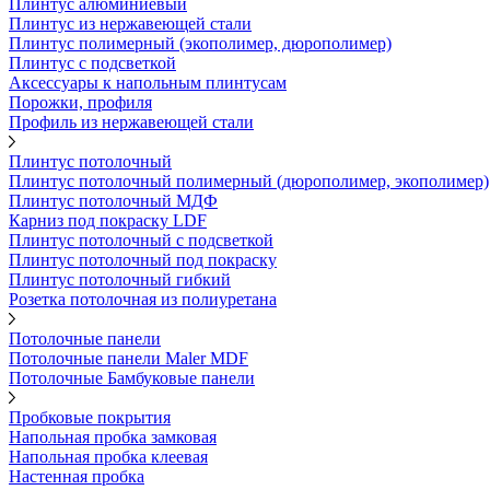
Плинтус алюминиевый
Плинтус из нержавеющей стали
Плинтус полимерный (экополимер, дюрополимер)
Плинтус с подсветкой
Аксессуары к напольным плинтусам
Порожки, профиля
Профиль из нержавеющей стали
Плинтус потолочный
Плинтус потолочный полимерный (дюрополимер, экополимер)
Плинтус потолочный МДФ
Карниз под покраску LDF
Плинтус потолочный с подсветкой
Плинтус потолочный под покраску
Плинтус потолочный гибкий
Розетка потолочная из полиуретана
Потолочные панели
Потолочные панели Maler MDF
Потолочные Бамбуковые панели
Пробковые покрытия
Напольная пробка замковая
Напольная пробка клеевая
Настенная пробка