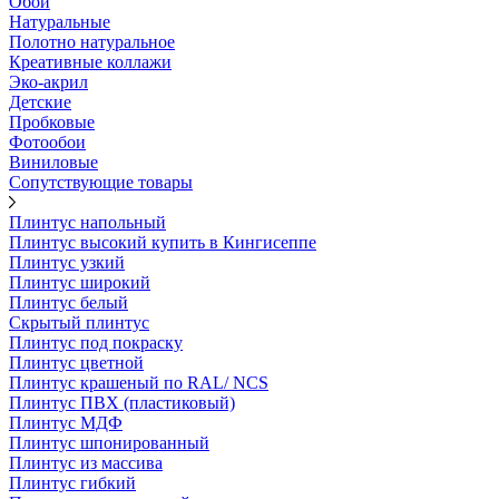
Обои
Натуральные
Полотно натуральное
Креативные коллажи
Эко-акрил
Детские
Пробковые
Фотообои
Виниловые
Сопутствующие товары
Плинтус напольный
Плинтус высокий купить в Кингисеппе
Плинтус узкий
Плинтус широкий
Плинтус белый
Скрытый плинтус
Плинтус под покраску
Плинтус цветной
Плинтус крашеный по RAL/ NCS
Плинтус ПВХ (пластиковый)
Плинтус МДФ
Плинтус шпонированный
Плинтус из массива
Плинтус гибкий