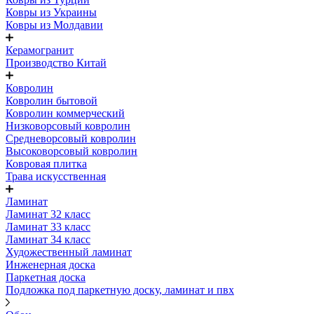
Ковры из Украины
Ковры из Молдавии
Керамогранит
Производство Китай
Ковролин
Ковролин бытовой
Ковролин коммерческий
Низковорсовый ковролин
Средневорсовый ковролин
Высоковорсовый ковролин
Ковровая плитка
Трава искусственная
Ламинат
Ламинат 32 класс
Ламинат 33 класс
Ламинат 34 класс
Художественный ламинат
Инженерная доска
Паркетная доска
Подложка под паркетную доску, ламинат и пвх