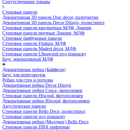
Сопутствующие товары
Стеновые панели
Декоративная 3D панель Orac decor, полиуретан
Декоративная 3D панель Decor Dizayn, полистирол
Стеновые панели квадратные МДФ, Ликорн
Стеновые панели реечные Ликорн, МДФ
Стеновые бамбуковые панели
Стеновые панели Finitura, МДФ
Стеновые панели Madest decor, МДФ
Стеновые панели Ultrawood под покраску
Брус декоративный МДФ
Декоративные рейки (Баффели)
Брус для перегородок
Рейки для стен и потолка
Декоративные рейки Decor Dizayn
Декоративные рейки Cosca, экополимер
Стеновые панели Hiwood, фитополимер
Декоративные рейки Hiwood, фитополимер
Акустические панели
Стеновые панели Bello Deco, полистирол
Стеновые панели под покраску
Декоративные рейки (Молдинг) Bello Deco
Стеновые панели ПВХ рифленые