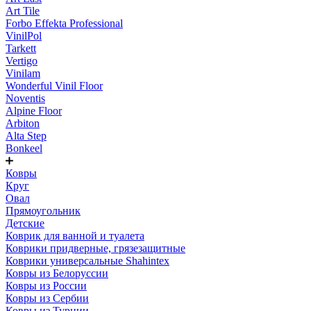
Art Tile
Forbo Effekta Professional
VinilPol
Tarkett
Vertigo
Vinilam
Wonderful Vinil Floor
Noventis
Alpine Floor
Arbiton
Alta Step
Bonkeel
Ковры
Круг
Овал
Прямоугольник
Детские
Коврик для ванной и туалета
Коврики придверные, грязезащитные
Коврики универсальные Shahintex
Ковры из Белоруссии
Ковры из России
Ковры из Сербии
Ковры из Турции