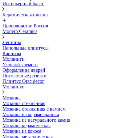
Интерьерный багет
Керамическая плитка
Производство Россия
Modern Ceramics
Лепнина
Напольные плинтусы
Карнизы
Молдинги
Угловой элемент
Оформление дверей
Потолочные розетки
Плинтус Orac decor
Молдинги
Мозаика
Мозаика стеклянная
Мозаика стеклянная с камнем
Мозаика из керамогранита
Мозаика из натурального камня
Мозаика керамическая
Мозаика из кокоса
Мозаика металлическая