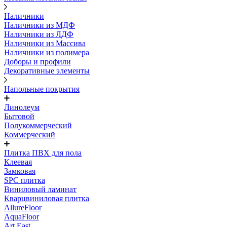
Наличники
Наличники из МДФ
Наличники из ЛДФ
Наличники из Массива
Наличники из полимера
Доборы и профили
Декоративные элементы
Напольные покрытия
Линолеум
Бытовой
Полукоммерческий
Коммерческий
Плитка ПВХ для пола
Клеевая
Замковая
SPC плитка
Виниловый ламинат
Кварцвиниловая плитка
AllureFloor
AquaFloor
Art East