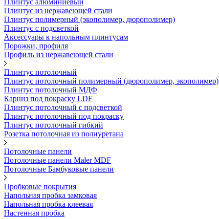
Плинтус алюминиевый
Плинтус из нержавеющей стали
Плинтус полимерный (экополимер, дюрополимер)
Плинтус с подсветкой
Аксессуары к напольным плинтусам
Порожки, профиля
Профиль из нержавеющей стали
Плинтус потолочный
Плинтус потолочный полимерный (дюрополимер, экополимер)
Плинтус потолочный МДФ
Карниз под покраску LDF
Плинтус потолочный с подсветкой
Плинтус потолочный под покраску
Плинтус потолочный гибкий
Розетка потолочная из полиуретана
Потолочные панели
Потолочные панели Maler MDF
Потолочные Бамбуковые панели
Пробковые покрытия
Напольная пробка замковая
Напольная пробка клеевая
Настенная пробка