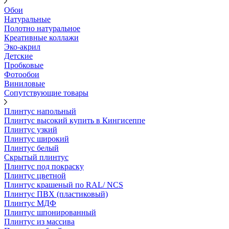
Обои
Натуральные
Полотно натуральное
Креативные коллажи
Эко-акрил
Детские
Пробковые
Фотообои
Виниловые
Сопутствующие товары
Плинтус напольный
Плинтус высокий купить в Кингисеппе
Плинтус узкий
Плинтус широкий
Плинтус белый
Скрытый плинтус
Плинтус под покраску
Плинтус цветной
Плинтус крашеный по RAL/ NCS
Плинтус ПВХ (пластиковый)
Плинтус МДФ
Плинтус шпонированный
Плинтус из массива