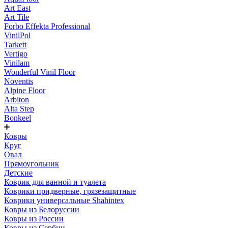
Art East
Art Tile
Forbo Effekta Professional
VinilPol
Tarkett
Vertigo
Vinilam
Wonderful Vinil Floor
Noventis
Alpine Floor
Arbiton
Alta Step
Bonkeel
Ковры
Круг
Овал
Прямоугольник
Детские
Коврик для ванной и туалета
Коврики придверные, грязезащитные
Коврики универсальные Shahintex
Ковры из Белоруссии
Ковры из России
Ковры из Сербии