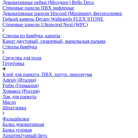
Декоративные рейки (Молдинг) Bello Deco
Стеновые панели ПВХ рифленые
Декоративные панели Hiwood (Maximum), фитополимер
Гибкий камень Decaro Wallpanels FLEX STONE
Стеновые панели Ultrawood Next (WPC)
Стволы из бамбука, канаты
Канат джутовый, сизалевый, манильская пальма
Стволы бамбука
Средства для пола
Грунтовка
Клей для паркета, ПВХ, натур. линолеума
Adesiv (Италия)
Forbo (Германия)
Хомакол (Россия)
Лак для паркета
Масло
Шпатлевка
Фальшбалки
Балка декоративная
Балка угловая
Архитектурный брус