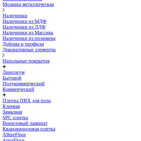
Мозаика металлическая
Наличники
Наличники из МДФ
Наличники из ЛДФ
Наличники из Массива
Наличники из полимера
Доборы и профили
Декоративные элементы
Напольные покрытия
Линолеум
Бытовой
Полукоммерческий
Коммерческий
Плитка ПВХ для пола
Клеевая
Замковая
SPC плитка
Виниловый ламинат
Кварцвиниловая плитка
AllureFloor
AquaFloor