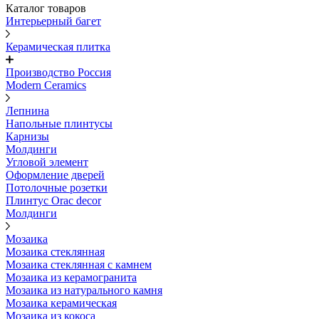
Каталог товаров
Интерьерный багет
Керамическая плитка
Производство Россия
Modern Ceramics
Лепнина
Напольные плинтусы
Карнизы
Молдинги
Угловой элемент
Оформление дверей
Потолочные розетки
Плинтус Orac decor
Молдинги
Мозаика
Мозаика стеклянная
Мозаика стеклянная с камнем
Мозаика из керамогранита
Мозаика из натурального камня
Мозаика керамическая
Мозаика из кокоса