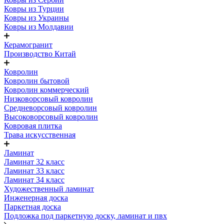
Ковры из Турции
Ковры из Украины
Ковры из Молдавии
Керамогранит
Производство Китай
Ковролин
Ковролин бытовой
Ковролин коммерческий
Низковорсовый ковролин
Средневорсовый ковролин
Высоковорсовый ковролин
Ковровая плитка
Трава искусственная
Ламинат
Ламинат 32 класс
Ламинат 33 класс
Ламинат 34 класс
Художественный ламинат
Инженерная доска
Паркетная доска
Подложка под паркетную доску, ламинат и пвх