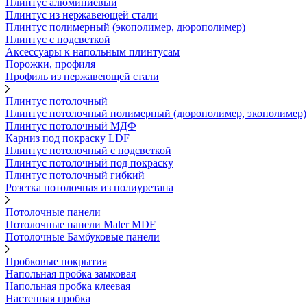
Плинтус алюминиевый
Плинтус из нержавеющей стали
Плинтус полимерный (экополимер, дюрополимер)
Плинтус с подсветкой
Аксессуары к напольным плинтусам
Порожки, профиля
Профиль из нержавеющей стали
Плинтус потолочный
Плинтус потолочный полимерный (дюрополимер, экополимер)
Плинтус потолочный МДФ
Карниз под покраску LDF
Плинтус потолочный с подсветкой
Плинтус потолочный под покраску
Плинтус потолочный гибкий
Розетка потолочная из полиуретана
Потолочные панели
Потолочные панели Maler MDF
Потолочные Бамбуковые панели
Пробковые покрытия
Напольная пробка замковая
Напольная пробка клеевая
Настенная пробка