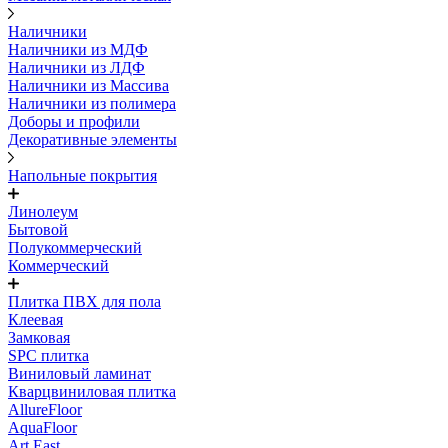
Наличники
Наличники из МДФ
Наличники из ЛДФ
Наличники из Массива
Наличники из полимера
Доборы и профили
Декоративные элементы
Напольные покрытия
Линолеум
Бытовой
Полукоммерческий
Коммерческий
Плитка ПВХ для пола
Клеевая
Замковая
SPC плитка
Виниловый ламинат
Кварцвиниловая плитка
AllureFloor
AquaFloor
Art East