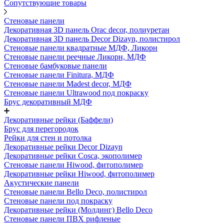
Сопутствующие товары
Стеновые панели
Декоративная 3D панель Orac decor, полиуретан
Декоративная 3D панель Decor Dizayn, полистирол
Стеновые панели квадратные МДФ, Ликорн
Стеновые панели реечные Ликорн, МДФ
Стеновые бамбуковые панели
Стеновые панели Finitura, МДФ
Стеновые панели Madest decor, МДФ
Стеновые панели Ultrawood под покраску
Брус декоративный МДФ
Декоративные рейки (Баффели)
Брус для перегородок
Рейки для стен и потолка
Декоративные рейки Decor Dizayn
Декоративные рейки Cosca, экополимер
Стеновые панели Hiwood, фитополимер
Декоративные рейки Hiwood, фитополимер
Акустические панели
Стеновые панели Bello Deco, полистирол
Стеновые панели под покраску
Декоративные рейки (Молдинг) Bello Deco
Стеновые панели ПВХ рифленые