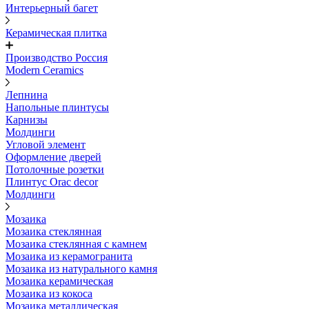
Интерьерный багет
Керамическая плитка
Производство Россия
Modern Ceramics
Лепнина
Напольные плинтусы
Карнизы
Молдинги
Угловой элемент
Оформление дверей
Потолочные розетки
Плинтус Orac decor
Молдинги
Мозаика
Мозаика стеклянная
Мозаика стеклянная с камнем
Мозаика из керамогранита
Мозаика из натурального камня
Мозаика керамическая
Мозаика из кокоса
Мозаика металлическая