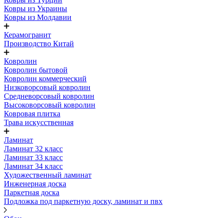
Ковры из Украины
Ковры из Молдавии
Керамогранит
Производство Китай
Ковролин
Ковролин бытовой
Ковролин коммерческий
Низковорсовый ковролин
Средневорсовый ковролин
Высоковорсовый ковролин
Ковровая плитка
Трава искусственная
Ламинат
Ламинат 32 класс
Ламинат 33 класс
Ламинат 34 класс
Художественный ламинат
Инженерная доска
Паркетная доска
Подложка под паркетную доску, ламинат и пвх