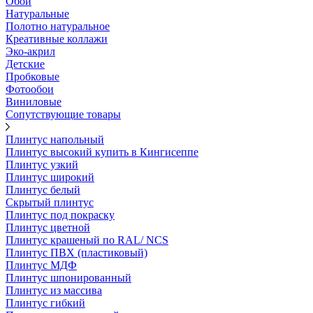
Обои
Натуральные
Полотно натуральное
Креативные коллажи
Эко-акрил
Детские
Пробковые
Фотообои
Виниловые
Сопутствующие товары
Плинтус напольный
Плинтус высокий купить в Кингисеппе
Плинтус узкий
Плинтус широкий
Плинтус белый
Скрытый плинтус
Плинтус под покраску
Плинтус цветной
Плинтус крашеный по RAL/ NCS
Плинтус ПВХ (пластиковый)
Плинтус МДФ
Плинтус шпонированный
Плинтус из массива
Плинтус гибкий