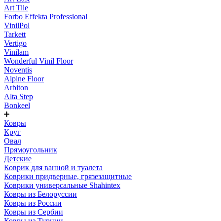
Art Tile
Forbo Effekta Professional
VinilPol
Tarkett
Vertigo
Vinilam
Wonderful Vinil Floor
Noventis
Alpine Floor
Arbiton
Alta Step
Bonkeel
Ковры
Круг
Овал
Прямоугольник
Детские
Коврик для ванной и туалета
Коврики придверные, грязезащитные
Коврики универсальные Shahintex
Ковры из Белоруссии
Ковры из России
Ковры из Сербии
Ковры из Турции