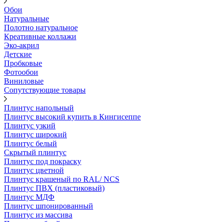
Обои
Натуральные
Полотно натуральное
Креативные коллажи
Эко-акрил
Детские
Пробковые
Фотообои
Виниловые
Сопутствующие товары
Плинтус напольный
Плинтус высокий купить в Кингисеппе
Плинтус узкий
Плинтус широкий
Плинтус белый
Скрытый плинтус
Плинтус под покраску
Плинтус цветной
Плинтус крашеный по RAL/ NCS
Плинтус ПВХ (пластиковый)
Плинтус МДФ
Плинтус шпонированный
Плинтус из массива