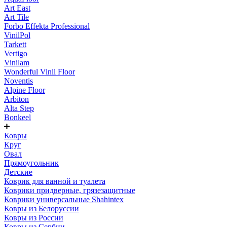
Art East
Art Tile
Forbo Effekta Professional
VinilPol
Tarkett
Vertigo
Vinilam
Wonderful Vinil Floor
Noventis
Alpine Floor
Arbiton
Alta Step
Bonkeel
Ковры
Круг
Овал
Прямоугольник
Детские
Коврик для ванной и туалета
Коврики придверные, грязезащитные
Коврики универсальные Shahintex
Ковры из Белоруссии
Ковры из России
Ковры из Сербии