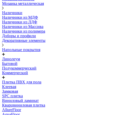
Мозаика металлическая
Наличники
Наличники из МДФ
Наличники из ЛДФ
Наличники из Массива
Наличники из полимера
Доборы и профили
Декоративные элементы
Напольные покрытия
Линолеум
Бытовой
Полукоммерческий
Коммерческий
Плитка ПВХ для пола
Клеевая
Замковая
SPC плитка
Виниловый ламинат
Кварцвиниловая плитка
AllureFloor
AquaFloor