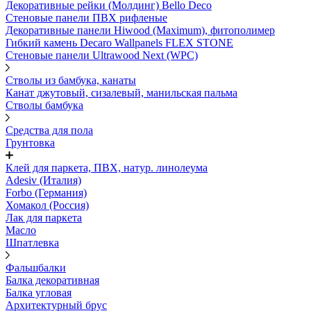
Декоративные рейки (Молдинг) Bello Deco
Стеновые панели ПВХ рифленые
Декоративные панели Hiwood (Maximum), фитополимер
Гибкий камень Decaro Wallpanels FLEX STONE
Стеновые панели Ultrawood Next (WPC)
Стволы из бамбука, канаты
Канат джутовый, сизалевый, манильская пальма
Стволы бамбука
Средства для пола
Грунтовка
Клей для паркета, ПВХ, натур. линолеума
Adesiv (Италия)
Forbo (Германия)
Хомакол (Россия)
Лак для паркета
Масло
Шпатлевка
Фальшбалки
Балка декоративная
Балка угловая
Архитектурный брус