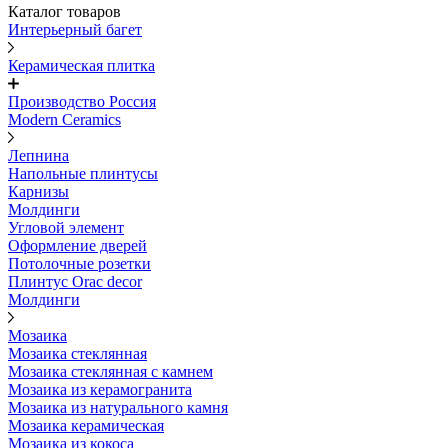
Каталог товаров
Интерьерный багет
Керамическая плитка
Производство Россия
Modern Ceramics
Лепнина
Напольные плинтусы
Карнизы
Молдинги
Угловой элемент
Оформление дверей
Потолочные розетки
Плинтус Orac decor
Молдинги
Мозаика
Мозаика стеклянная
Мозаика стеклянная с камнем
Мозаика из керамогранита
Мозаика из натурального камня
Мозаика керамическая
Мозаика из кокоса