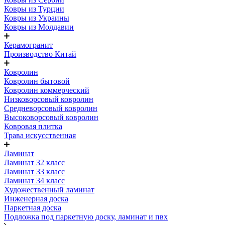
Ковры из Турции
Ковры из Украины
Ковры из Молдавии
Керамогранит
Производство Китай
Ковролин
Ковролин бытовой
Ковролин коммерческий
Низковорсовый ковролин
Средневорсовый ковролин
Высоковорсовый ковролин
Ковровая плитка
Трава искусственная
Ламинат
Ламинат 32 класс
Ламинат 33 класс
Ламинат 34 класс
Художественный ламинат
Инженерная доска
Паркетная доска
Подложка под паркетную доску, ламинат и пвх