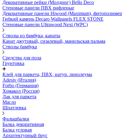
Декоративные рейки (Молдинг) Bello Deco
Стеновые панели ПВХ рифленые
Декоративные панели Hiwood (Maximum), фитополимер
Гибкий камень Decaro Wallpanels FLEX STONE
Стеновые панели Ultrawood Next (WPC)
Стволы из бамбука, канаты
Канат джутовый, сизалевый, манильская пальма
Стволы бамбука
Средства для пола
Грунтовка
Клей для паркета, ПВХ, натур. линолеума
Adesiv (Италия)
Forbo (Германия)
Хомакол (Россия)
Лак для паркета
Масло
Шпатлевка
Фальшбалки
Балка декоративная
Балка угловая
Архитектурный брус