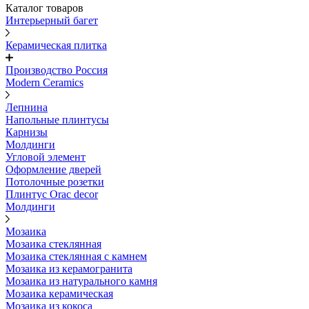
Каталог товаров
Интерьерный багет
Керамическая плитка
Производство Россия
Modern Ceramics
Лепнина
Напольные плинтусы
Карнизы
Молдинги
Угловой элемент
Оформление дверей
Потолочные розетки
Плинтус Orac decor
Молдинги
Мозаика
Мозаика стеклянная
Мозаика стеклянная с камнем
Мозаика из керамогранита
Мозаика из натурального камня
Мозаика керамическая
Мозаика из кокоса