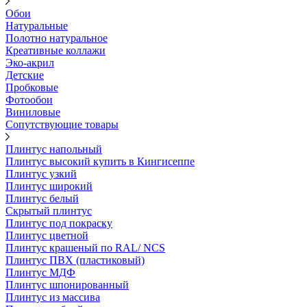
Обои
Натуральные
Полотно натуральное
Креативные коллажи
Эко-акрил
Детские
Пробковые
Фотообои
Виниловые
Сопутствующие товары
Плинтус напольный
Плинтус высокий купить в Кингисеппе
Плинтус узкий
Плинтус широкий
Плинтус белый
Скрытый плинтус
Плинтус под покраску
Плинтус цветной
Плинтус крашеный по RAL/ NCS
Плинтус ПВХ (пластиковый)
Плинтус МДФ
Плинтус шпонированный
Плинтус из массива