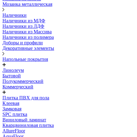
Мозаика металлическая
Наличники
Наличники из МДФ
Наличники из ЛДФ
Наличники из Массива
Наличники из полимера
Доборы и профили
Декоративные элементы
Напольные покрытия
Линолеум
Бытовой
Полукоммерческий
Коммерческий
Плитка ПВХ для пола
Клеевая
Замковая
SPC плитка
Виниловый ламинат
Кварцвиниловая плитка
AllureFloor
AquaFloor