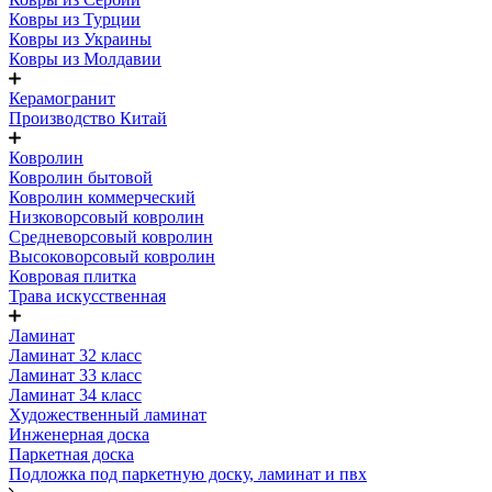
Ковры из Турции
Ковры из Украины
Ковры из Молдавии
Керамогранит
Производство Китай
Ковролин
Ковролин бытовой
Ковролин коммерческий
Низковорсовый ковролин
Средневорсовый ковролин
Высоковорсовый ковролин
Ковровая плитка
Трава искусственная
Ламинат
Ламинат 32 класс
Ламинат 33 класс
Ламинат 34 класс
Художественный ламинат
Инженерная доска
Паркетная доска
Подложка под паркетную доску, ламинат и пвх