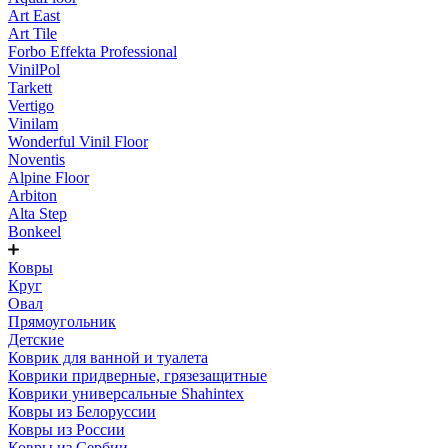
Art East
Art Tile
Forbo Effekta Professional
VinilPol
Tarkett
Vertigo
Vinilam
Wonderful Vinil Floor
Noventis
Alpine Floor
Arbiton
Alta Step
Bonkeel
Ковры
Круг
Овал
Прямоугольник
Детские
Коврик для ванной и туалета
Коврики придверные, грязезащитные
Коврики универсальные Shahintex
Ковры из Белоруссии
Ковры из России
Ковры из Сербии