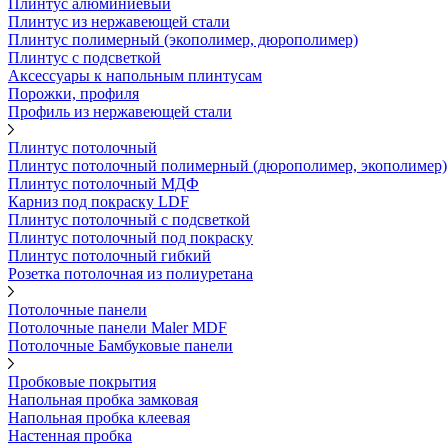
Плинтус алюминиевый
Плинтус из нержавеющей стали
Плинтус полимерный (экополимер, дюрополимер)
Плинтус с подсветкой
Аксессуары к напольным плинтусам
Порожки, профиля
Профиль из нержавеющей стали
Плинтус потолочный
Плинтус потолочный полимерный (дюрополимер, экополимер)
Плинтус потолочный МДФ
Карниз под покраску LDF
Плинтус потолочный с подсветкой
Плинтус потолочный под покраску
Плинтус потолочный гибкий
Розетка потолочная из полиуретана
Потолочные панели
Потолочные панели Maler MDF
Потолочные Бамбуковые панели
Пробковые покрытия
Напольная пробка замковая
Напольная пробка клеевая
Настенная пробка