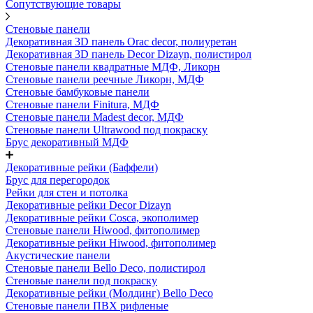
Сопутствующие товары
Стеновые панели
Декоративная 3D панель Orac decor, полиуретан
Декоративная 3D панель Decor Dizayn, полистирол
Стеновые панели квадратные МДФ, Ликорн
Стеновые панели реечные Ликорн, МДФ
Стеновые бамбуковые панели
Стеновые панели Finitura, МДФ
Стеновые панели Madest decor, МДФ
Стеновые панели Ultrawood под покраску
Брус декоративный МДФ
Декоративные рейки (Баффели)
Брус для перегородок
Рейки для стен и потолка
Декоративные рейки Decor Dizayn
Декоративные рейки Cosca, экополимер
Стеновые панели Hiwood, фитополимер
Декоративные рейки Hiwood, фитополимер
Акустические панели
Стеновые панели Bello Deco, полистирол
Стеновые панели под покраску
Декоративные рейки (Молдинг) Bello Deco
Стеновые панели ПВХ рифленые