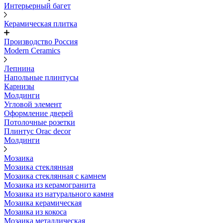
Интерьерный багет
Керамическая плитка
Производство Россия
Modern Ceramics
Лепнина
Напольные плинтусы
Карнизы
Молдинги
Угловой элемент
Оформление дверей
Потолочные розетки
Плинтус Orac decor
Молдинги
Мозаика
Мозаика стеклянная
Мозаика стеклянная с камнем
Мозаика из керамогранита
Мозаика из натурального камня
Мозаика керамическая
Мозаика из кокоса
Мозаика металлическая