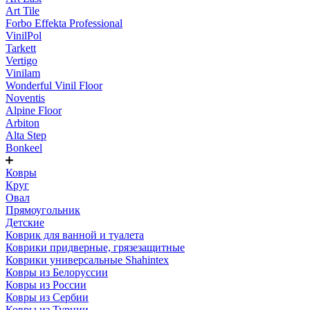
Art Tile
Forbo Effekta Professional
VinilPol
Tarkett
Vertigo
Vinilam
Wonderful Vinil Floor
Noventis
Alpine Floor
Arbiton
Alta Step
Bonkeel
Ковры
Круг
Овал
Прямоугольник
Детские
Коврик для ванной и туалета
Коврики придверные, грязезащитные
Коврики универсальные Shahintex
Ковры из Белоруссии
Ковры из России
Ковры из Сербии
Ковры из Турции