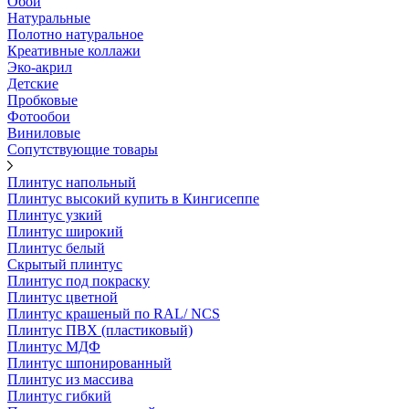
Обои
Натуральные
Полотно натуральное
Креативные коллажи
Эко-акрил
Детские
Пробковые
Фотообои
Виниловые
Сопутствующие товары
Плинтус напольный
Плинтус высокий купить в Кингисеппе
Плинтус узкий
Плинтус широкий
Плинтус белый
Скрытый плинтус
Плинтус под покраску
Плинтус цветной
Плинтус крашеный по RAL/ NCS
Плинтус ПВХ (пластиковый)
Плинтус МДФ
Плинтус шпонированный
Плинтус из массива
Плинтус гибкий