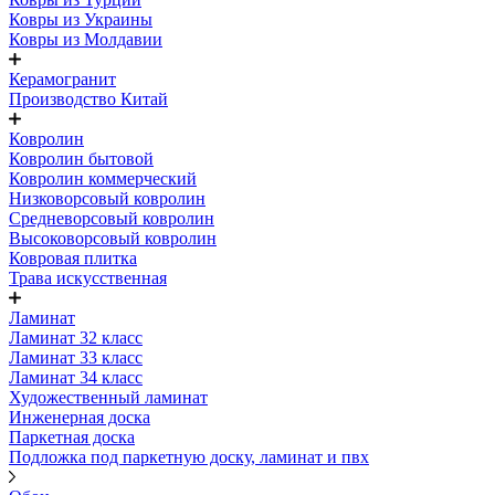
Ковры из Украины
Ковры из Молдавии
Керамогранит
Производство Китай
Ковролин
Ковролин бытовой
Ковролин коммерческий
Низковорсовый ковролин
Средневорсовый ковролин
Высоковорсовый ковролин
Ковровая плитка
Трава искусственная
Ламинат
Ламинат 32 класс
Ламинат 33 класс
Ламинат 34 класс
Художественный ламинат
Инженерная доска
Паркетная доска
Подложка под паркетную доску, ламинат и пвх