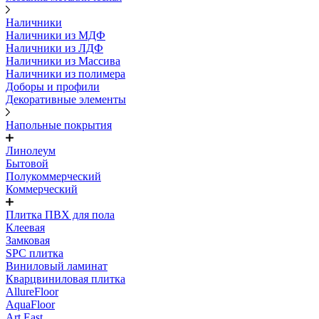
Наличники
Наличники из МДФ
Наличники из ЛДФ
Наличники из Массива
Наличники из полимера
Доборы и профили
Декоративные элементы
Напольные покрытия
Линолеум
Бытовой
Полукоммерческий
Коммерческий
Плитка ПВХ для пола
Клеевая
Замковая
SPC плитка
Виниловый ламинат
Кварцвиниловая плитка
AllureFloor
AquaFloor
Art East