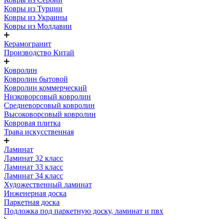
Ковры из Турции
Ковры из Украины
Ковры из Молдавии
Керамогранит
Производство Китай
Ковролин
Ковролин бытовой
Ковролин коммерческий
Низковорсовый ковролин
Средневорсовый ковролин
Высоковорсовый ковролин
Ковровая плитка
Трава искусственная
Ламинат
Ламинат 32 класс
Ламинат 33 класс
Ламинат 34 класс
Художественный ламинат
Инженерная доска
Паркетная доска
Подложка под паркетную доску, ламинат и пвх