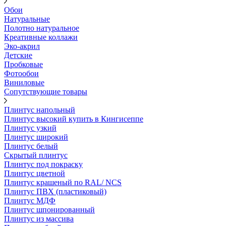
Обои
Натуральные
Полотно натуральное
Креативные коллажи
Эко-акрил
Детские
Пробковые
Фотообои
Виниловые
Сопутствующие товары
Плинтус напольный
Плинтус высокий купить в Кингисеппе
Плинтус узкий
Плинтус широкий
Плинтус белый
Скрытый плинтус
Плинтус под покраску
Плинтус цветной
Плинтус крашеный по RAL/ NCS
Плинтус ПВХ (пластиковый)
Плинтус МДФ
Плинтус шпонированный
Плинтус из массива