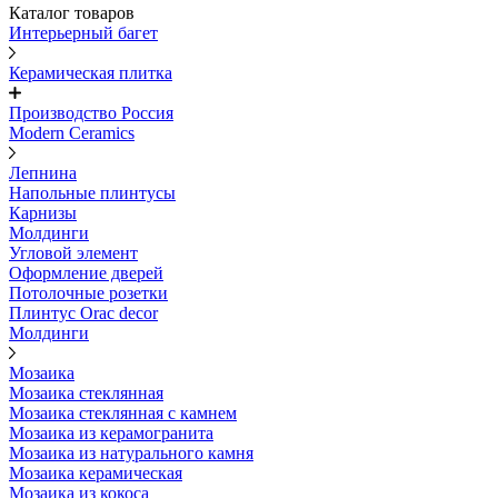
Каталог товаров
Интерьерный багет
Керамическая плитка
Производство Россия
Modern Ceramics
Лепнина
Напольные плинтусы
Карнизы
Молдинги
Угловой элемент
Оформление дверей
Потолочные розетки
Плинтус Orac decor
Молдинги
Мозаика
Мозаика стеклянная
Мозаика стеклянная с камнем
Мозаика из керамогранита
Мозаика из натурального камня
Мозаика керамическая
Мозаика из кокоса