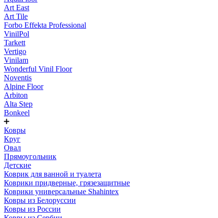
Art East
Art Tile
Forbo Effekta Professional
VinilPol
Tarkett
Vertigo
Vinilam
Wonderful Vinil Floor
Noventis
Alpine Floor
Arbiton
Alta Step
Bonkeel
Ковры
Круг
Овал
Прямоугольник
Детские
Коврик для ванной и туалета
Коврики придверные, грязезащитные
Коврики универсальные Shahintex
Ковры из Белоруссии
Ковры из России
Ковры из Сербии