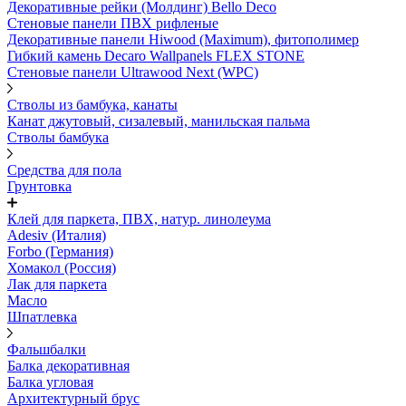
Декоративные рейки (Молдинг) Bello Deco
Стеновые панели ПВХ рифленые
Декоративные панели Hiwood (Maximum), фитополимер
Гибкий камень Decaro Wallpanels FLEX STONE
Стеновые панели Ultrawood Next (WPC)
Стволы из бамбука, канаты
Канат джутовый, сизалевый, манильская пальма
Стволы бамбука
Средства для пола
Грунтовка
Клей для паркета, ПВХ, натур. линолеума
Adesiv (Италия)
Forbo (Германия)
Хомакол (Россия)
Лак для паркета
Масло
Шпатлевка
Фальшбалки
Балка декоративная
Балка угловая
Архитектурный брус