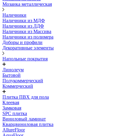
Мозаика металлическая
Наличники
Наличники из МДФ
Наличники из ЛДФ
Наличники из Массива
Наличники из полимера
Доборы и профили
Декоративные элементы
Напольные покрытия
Линолеум
Бытовой
Полукоммерческий
Коммерческий
Плитка ПВХ для пола
Клеевая
Замковая
SPC плитка
Виниловый ламинат
Кварцвиниловая плитка
AllureFloor
AquaFloor