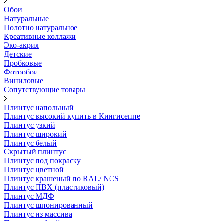
Обои
Натуральные
Полотно натуральное
Креативные коллажи
Эко-акрил
Детские
Пробковые
Фотообои
Виниловые
Сопутствующие товары
Плинтус напольный
Плинтус высокий купить в Кингисеппе
Плинтус узкий
Плинтус широкий
Плинтус белый
Скрытый плинтус
Плинтус под покраску
Плинтус цветной
Плинтус крашеный по RAL/ NCS
Плинтус ПВХ (пластиковый)
Плинтус МДФ
Плинтус шпонированный
Плинтус из массива