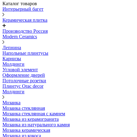
Каталог товаров
Интерьерный багет
Керамическая плитка
Производство Россия
Modern Ceramics
Лепнина
Напольные плинтусы
Карнизы
Молдинги
Угловой элемент
Оформление дверей
Потолочные розетки
Плинтус Orac decor
Молдинги
Мозаика
Мозаика стеклянная
Мозаика стеклянная с камнем
Мозаика из керамогранита
Мозаика из натурального камня
Мозаика керамическая
Мозаика из кокоса