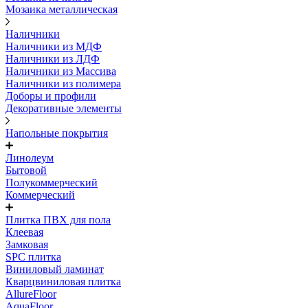
Мозаика металлическая
Наличники
Наличники из МДФ
Наличники из ЛДФ
Наличники из Массива
Наличники из полимера
Доборы и профили
Декоративные элементы
Напольные покрытия
Линолеум
Бытовой
Полукоммерческий
Коммерческий
Плитка ПВХ для пола
Клеевая
Замковая
SPC плитка
Виниловый ламинат
Кварцвиниловая плитка
AllureFloor
AquaFloor