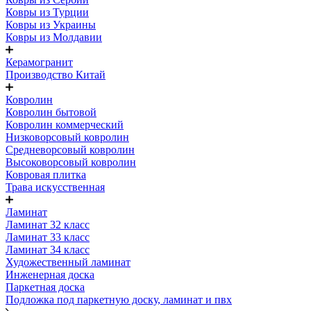
Ковры из Турции
Ковры из Украины
Ковры из Молдавии
Керамогранит
Производство Китай
Ковролин
Ковролин бытовой
Ковролин коммерческий
Низковорсовый ковролин
Средневорсовый ковролин
Высоковорсовый ковролин
Ковровая плитка
Трава искусственная
Ламинат
Ламинат 32 класс
Ламинат 33 класс
Ламинат 34 класс
Художественный ламинат
Инженерная доска
Паркетная доска
Подложка под паркетную доску, ламинат и пвх