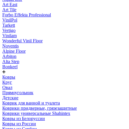
Art East
Art Tile
Forbo Effekta Professional
VinilPol
Tarkett
Vertigo
Vinilam
Wonderful Vinil Floor
Noventis
Alpine Floor
Arbiton
Alta Step
Bonkeel
Ковры
Круг
Овал
Прямоугольник
Детские
Коврик для ванной и туалета
Коврики придверные, грязезащитные
Коврики универсальные Shahintex
Ковры из Белоруссии
Ковры из России
Ковры из Сербии