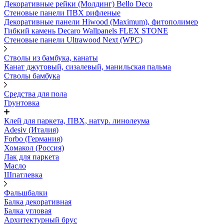
Декоративные рейки (Молдинг) Bello Deco
Стеновые панели ПВХ рифленые
Декоративные панели Hiwood (Maximum), фитополимер
Гибкий камень Decaro Wallpanels FLEX STONE
Стеновые панели Ultrawood Next (WPC)
Стволы из бамбука, канаты
Канат джутовый, сизалевый, манильская пальма
Стволы бамбука
Средства для пола
Грунтовка
Клей для паркета, ПВХ, натур. линолеума
Adesiv (Италия)
Forbo (Германия)
Хомакол (Россия)
Лак для паркета
Масло
Шпатлевка
Фальшбалки
Балка декоративная
Балка угловая
Архитектурный брус