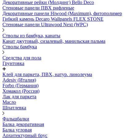
Декоративные рейки (Молдинг) Bello Deco
Стеновые панели ПВХ рифленые
Декоративные панели Hiwood (Maximum), фитополимер
Гибкий камень Decaro Wallpanels FLEX STONE
Стеновые панели Ultrawood Next (WPC)
Стволы из бамбука, канаты
Канат джутовый, сизалевый, манильская пальма
Стволы бамбука
Средства для пола
Грунтовка
Клей для паркета, ПВХ, натур. линолеума
Adesiv (Италия)
Forbo (Германия)
Хомакол (Россия)
Лак для паркета
Масло
Шпатлевка
Фальшбалки
Балка декоративная
Балка угловая
Архитектурный брус