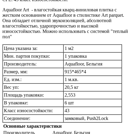
Aquafloor Art - влагостойкая кварц-виниловая плитка с
жестким основанием от Aquafloor в стилистике Art parquet.
Она обладает отличной звукоизоляцией, абсолютной
влагостойкостью, ударопрочностью и высокой
износостойкостью. Можно использовать с системой "теплый
пол"
Цена указана за:
1 м2
Мин. партия покупки:
1 упаковка
Производитель:
Aquafloor, Бельгия
Размер, мм:
915*465*4
Ед. изм.:
1 м.кв.
Вес уп:
20,5 кг
Площадь упаковки:
2,553
В упаковке:
6 шт
Класс износостойкости:
43
Соединение:
замковый, Push2Lock
Основные характеристики
Производитель
Aquafloor, Бельгия