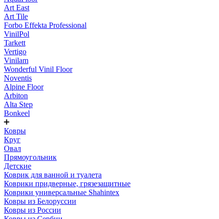
Art East
Art Tile
Forbo Effekta Professional
VinilPol
Tarkett
Vertigo
Vinilam
Wonderful Vinil Floor
Noventis
Alpine Floor
Arbiton
Alta Step
Bonkeel
Ковры
Круг
Овал
Прямоугольник
Детские
Коврик для ванной и туалета
Коврики придверные, грязезащитные
Коврики универсальные Shahintex
Ковры из Белоруссии
Ковры из России
Ковры из Сербии