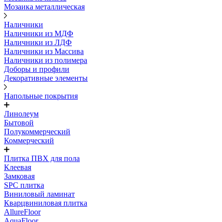
Мозаика металлическая
Наличники
Наличники из МДФ
Наличники из ЛДФ
Наличники из Массива
Наличники из полимера
Доборы и профили
Декоративные элементы
Напольные покрытия
Линолеум
Бытовой
Полукоммерческий
Коммерческий
Плитка ПВХ для пола
Клеевая
Замковая
SPC плитка
Виниловый ламинат
Кварцвиниловая плитка
AllureFloor
AquaFloor