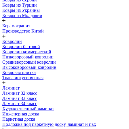
Ковры из Турции
Ковры из Украины
Ковры из Молдавии
Керамогранит
Производство Китай
Ковролин
Ковролин бытовой
Ковролин коммерческий
Низковорсовый ковролин
Средневорсовый ковролин
Высоковорсовый ковролин
Ковровая плитка
Трава искусственная
Ламинат
Ламинат 32 класс
Ламинат 33 класс
Ламинат 34 класс
Художественный ламинат
Инженерная доска
Паркетная доска
Подложка под паркетную доску, ламинат и пвх