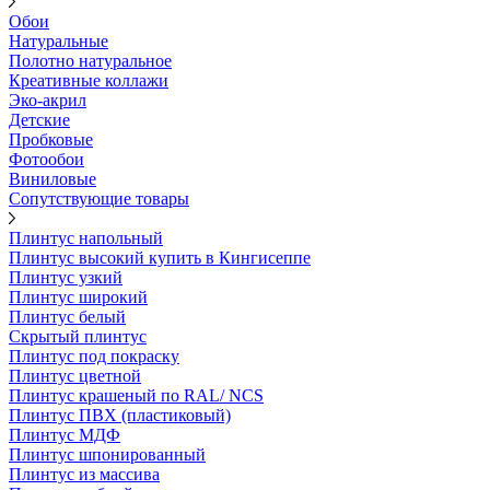
Обои
Натуральные
Полотно натуральное
Креативные коллажи
Эко-акрил
Детские
Пробковые
Фотообои
Виниловые
Сопутствующие товары
Плинтус напольный
Плинтус высокий купить в Кингисеппе
Плинтус узкий
Плинтус широкий
Плинтус белый
Скрытый плинтус
Плинтус под покраску
Плинтус цветной
Плинтус крашеный по RAL/ NCS
Плинтус ПВХ (пластиковый)
Плинтус МДФ
Плинтус шпонированный
Плинтус из массива