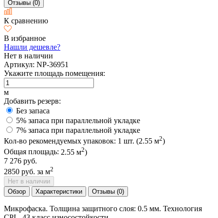
Отзывы (0)
К сравнению
В избранное
Нашли дешевле?
Нет в наличии
Артикул:
NP-36951
Укажите площадь помещения:
м
Добавить резерв:
Без запаса
5% запаса при параллельной укладке
7% запаса при параллельной укладке
2
Кол-во рекомендуемых упаковок:
1
шт. (
2.55
м
)
2
Общая площадь:
2.55
м
)
7 276 руб.
2
2850 руб.
за м
Нет в наличии
Обзор
Характеристики
Отзывы (0)
Микрофаска. Толщина защитного слоя: 0.5 мм. Технология
CPL. 43 класс износостойкости.