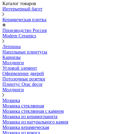
Каталог товаров
Интерьерный багет
Керамическая плитка
Производство Россия
Modern Ceramics
Лепнина
Напольные плинтусы
Карнизы
Молдинги
Угловой элемент
Оформление дверей
Потолочные розетки
Плинтус Orac decor
Молдинги
Мозаика
Мозаика стеклянная
Мозаика стеклянная с камнем
Мозаика из керамогранита
Мозаика из натурального камня
Мозаика керамическая
Мозаика из кокоса