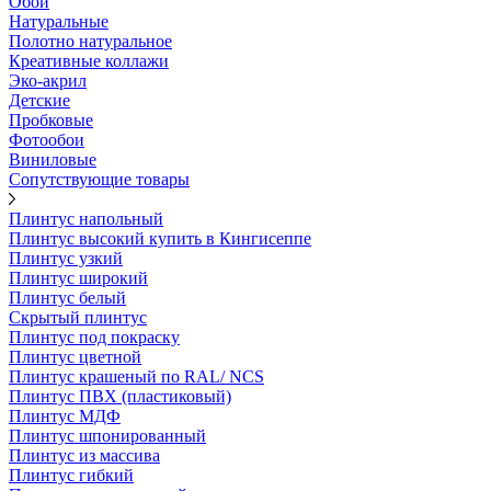
Обои
Натуральные
Полотно натуральное
Креативные коллажи
Эко-акрил
Детские
Пробковые
Фотообои
Виниловые
Сопутствующие товары
Плинтус напольный
Плинтус высокий купить в Кингисеппе
Плинтус узкий
Плинтус широкий
Плинтус белый
Скрытый плинтус
Плинтус под покраску
Плинтус цветной
Плинтус крашеный по RAL/ NCS
Плинтус ПВХ (пластиковый)
Плинтус МДФ
Плинтус шпонированный
Плинтус из массива
Плинтус гибкий