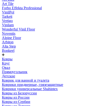
Art Tile
Forbo Effekta Professional
VinilPol
Tarkett
Vertigo
Vinilam
Wonderful Vinil Floor
Noventis
Alpine Floor
Arbiton
Alta Step
Bonkeel
Ковры
Круг
Овал
Прямоугольник
Детские
Коврик для ванной и туалета
Коврики придверные, грязезащитные
Коврики универсальные Shahintex
Ковры из Белоруссии
Ковры из России
Ковры из Сербии
Ковры из Турции