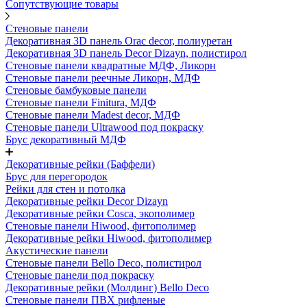
Сопутствующие товары
Стеновые панели
Декоративная 3D панель Orac decor, полиуретан
Декоративная 3D панель Decor Dizayn, полистирол
Стеновые панели квадратные МДФ, Ликорн
Стеновые панели реечные Ликорн, МДФ
Стеновые бамбуковые панели
Стеновые панели Finitura, МДФ
Стеновые панели Madest decor, МДФ
Стеновые панели Ultrawood под покраску
Брус декоративный МДФ
Декоративные рейки (Баффели)
Брус для перегородок
Рейки для стен и потолка
Декоративные рейки Decor Dizayn
Декоративные рейки Cosca, экополимер
Стеновые панели Hiwood, фитополимер
Декоративные рейки Hiwood, фитополимер
Акустические панели
Стеновые панели Bello Deco, полистирол
Стеновые панели под покраску
Декоративные рейки (Молдинг) Bello Deco
Стеновые панели ПВХ рифленые