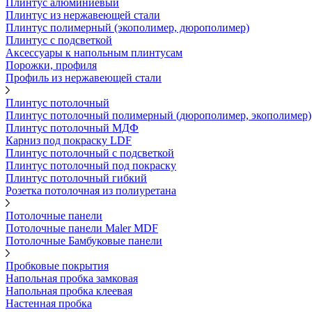
Плинтус алюминиевый
Плинтус из нержавеющей стали
Плинтус полимерный (экополимер, дюрополимер)
Плинтус с подсветкой
Аксессуары к напольным плинтусам
Порожки, профиля
Профиль из нержавеющей стали
Плинтус потолочный
Плинтус потолочный полимерный (дюрополимер, экополимер)
Плинтус потолочный МДФ
Карниз под покраску LDF
Плинтус потолочный с подсветкой
Плинтус потолочный под покраску
Плинтус потолочный гибкий
Розетка потолочная из полиуретана
Потолочные панели
Потолочные панели Maler MDF
Потолочные Бамбуковые панели
Пробковые покрытия
Напольная пробка замковая
Напольная пробка клеевая
Настенная пробка