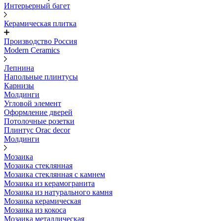
Интерьерный багет
Керамическая плитка
Производство Россия
Modern Ceramics
Лепнина
Напольные плинтусы
Карнизы
Молдинги
Угловой элемент
Оформление дверей
Потолочные розетки
Плинтус Orac decor
Молдинги
Мозаика
Мозаика стеклянная
Мозаика стеклянная с камнем
Мозаика из керамогранита
Мозаика из натурального камня
Мозаика керамическая
Мозаика из кокоса
Мозаика металлическая