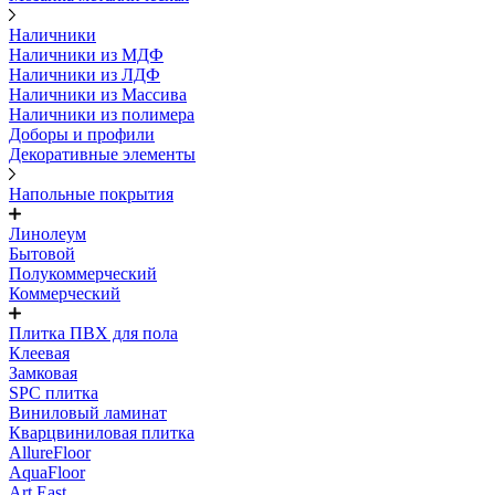
Наличники
Наличники из МДФ
Наличники из ЛДФ
Наличники из Массива
Наличники из полимера
Доборы и профили
Декоративные элементы
Напольные покрытия
Линолеум
Бытовой
Полукоммерческий
Коммерческий
Плитка ПВХ для пола
Клеевая
Замковая
SPC плитка
Виниловый ламинат
Кварцвиниловая плитка
AllureFloor
AquaFloor
Art East