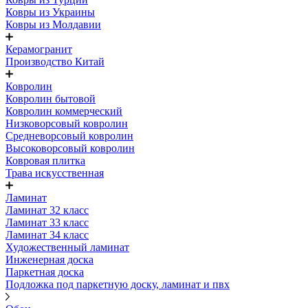
Ковры из Украины
Ковры из Молдавии
Керамогранит
Производство Китай
Ковролин
Ковролин бытовой
Ковролин коммерческий
Низковорсовый ковролин
Средневорсовый ковролин
Высоковорсовый ковролин
Ковровая плитка
Трава искусственная
Ламинат
Ламинат 32 класс
Ламинат 33 класс
Ламинат 34 класс
Художественный ламинат
Инженерная доска
Паркетная доска
Подложка под паркетную доску, ламинат и пвх