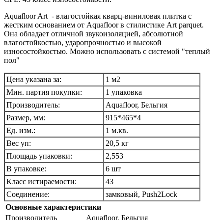
Aquafloor Art - влагостойкая кварц-виниловая плитка с
жестким основанием от Aquafloor в стилистике Art parquet.
Она обладает отличной звукоизоляцией, абсолютной
влагостойкостью, ударопрочностью и высокой
износостойкостью. Можно использовать с системой "теплый
пол"
Цена указана за:
1 м2
Мин. партия покупки:
1 упаковка
Производитель:
Aquafloor, Бельгия
Размер, мм:
915*465*4
Ед. изм.:
1 м.кв.
Вес уп:
20,5 кг
Площадь упаковки:
2,553
В упаковке:
6 шт
Класс истираемости:
43
Соединение:
замковый, Push2Lock
Основные характеристики
Производитель
Aquafloor, Бельгия