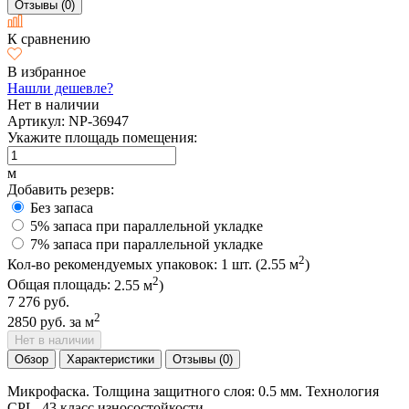
Отзывы (0)
К сравнению
В избранное
Нашли дешевле?
Нет в наличии
Артикул:
NP-36947
Укажите площадь помещения:
м
Добавить резерв:
Без запаса
5% запаса при параллельной укладке
7% запаса при параллельной укладке
2
Кол-во рекомендуемых упаковок:
1
шт. (
2.55
м
)
2
Общая площадь:
2.55
м
)
7 276 руб.
2
2850 руб.
за м
Нет в наличии
Обзор
Характеристики
Отзывы (0)
Микрофаска. Толщина защитного слоя: 0.5 мм. Технология
CPL. 43 класс износостойкости.