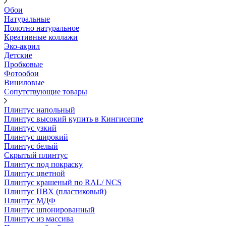
Обои
Натуральные
Полотно натуральное
Креативные коллажи
Эко-акрил
Детские
Пробковые
Фотообои
Виниловые
Сопутствующие товары
Плинтус напольный
Плинтус высокий купить в Кингисеппе
Плинтус узкий
Плинтус широкий
Плинтус белый
Скрытый плинтус
Плинтус под покраску
Плинтус цветной
Плинтус крашеный по RAL/ NCS
Плинтус ПВХ (пластиковый)
Плинтус МДФ
Плинтус шпонированный
Плинтус из массива