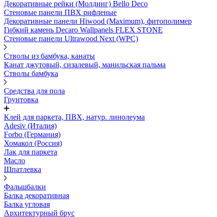
Декоративные рейки (Молдинг) Bello Deco
Стеновые панели ПВХ рифленые
Декоративные панели Hiwood (Maximum), фитополимер
Гибкий камень Decaro Wallpanels FLEX STONE
Стеновые панели Ultrawood Next (WPC)
Стволы из бамбука, канаты
Канат джутовый, сизалевый, манильская пальма
Стволы бамбука
Средства для пола
Грунтовка
Клей для паркета, ПВХ, натур. линолеума
Adesiv (Италия)
Forbo (Германия)
Хомакол (Россия)
Лак для паркета
Масло
Шпатлевка
Фальшбалки
Балка декоративная
Балка угловая
Архитектурный брус