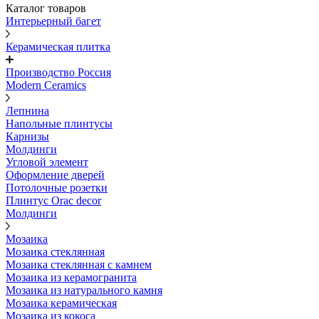
Каталог товаров
Интерьерный багет
Керамическая плитка
Производство Россия
Modern Ceramics
Лепнина
Напольные плинтусы
Карнизы
Молдинги
Угловой элемент
Оформление дверей
Потолочные розетки
Плинтус Orac decor
Молдинги
Мозаика
Мозаика стеклянная
Мозаика стеклянная с камнем
Мозаика из керамогранита
Мозаика из натурального камня
Мозаика керамическая
Мозаика из кокоса