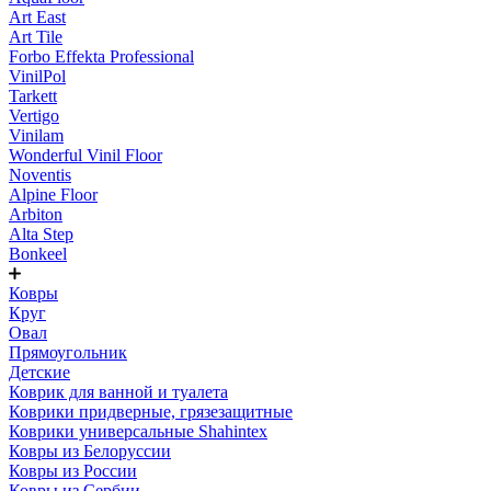
Art East
Art Tile
Forbo Effekta Professional
VinilPol
Tarkett
Vertigo
Vinilam
Wonderful Vinil Floor
Noventis
Alpine Floor
Arbiton
Alta Step
Bonkeel
Ковры
Круг
Овал
Прямоугольник
Детские
Коврик для ванной и туалета
Коврики придверные, грязезащитные
Коврики универсальные Shahintex
Ковры из Белоруссии
Ковры из России
Ковры из Сербии