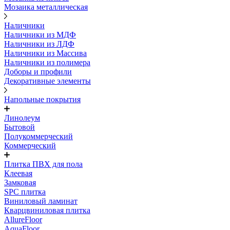
Мозаика металлическая
Наличники
Наличники из МДФ
Наличники из ЛДФ
Наличники из Массива
Наличники из полимера
Доборы и профили
Декоративные элементы
Напольные покрытия
Линолеум
Бытовой
Полукоммерческий
Коммерческий
Плитка ПВХ для пола
Клеевая
Замковая
SPC плитка
Виниловый ламинат
Кварцвиниловая плитка
AllureFloor
AquaFloor