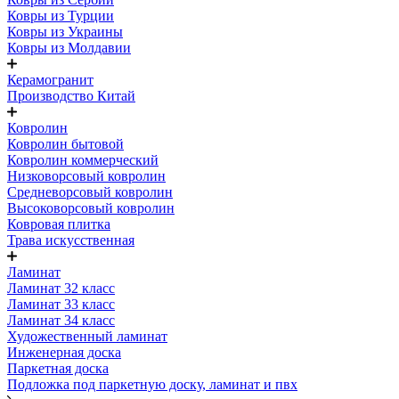
Ковры из Турции
Ковры из Украины
Ковры из Молдавии
Керамогранит
Производство Китай
Ковролин
Ковролин бытовой
Ковролин коммерческий
Низковорсовый ковролин
Средневорсовый ковролин
Высоковорсовый ковролин
Ковровая плитка
Трава искусственная
Ламинат
Ламинат 32 класс
Ламинат 33 класс
Ламинат 34 класс
Художественный ламинат
Инженерная доска
Паркетная доска
Подложка под паркетную доску, ламинат и пвх