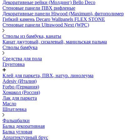
Декоративные рейки (Молдинг) Bello Deco
Стеновые панели ПВХ рифленые
Декоративные панели Hiwood (Maximum), фитополимер
Гибкий камень Decaro Wallpanels FLEX STONE
Стеновые панели Ultrawood Next (WPC)
Стволы из бамбука, канаты
Канат джутовый, сизалевый, манильская пальма
Стволы бамбука
Средства для пола
Грунтовка
Клей для паркета, ПВХ, натур. линолеума
Adesiv (Италия)
Forbo (Германия)
Хомакол (Россия)
Лак для паркета
Масло
Шпатлевка
Фальшбалки
Балка декоративная
Балка угловая
Архитектурный брус