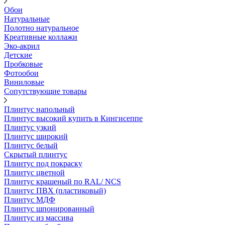
Обои
Натуральные
Полотно натуральное
Креативные коллажи
Эко-акрил
Детские
Пробковые
Фотообои
Виниловые
Сопутствующие товары
Плинтус напольный
Плинтус высокий купить в Кингисеппе
Плинтус узкий
Плинтус широкий
Плинтус белый
Скрытый плинтус
Плинтус под покраску
Плинтус цветной
Плинтус крашеный по RAL/ NCS
Плинтус ПВХ (пластиковый)
Плинтус МДФ
Плинтус шпонированный
Плинтус из массива