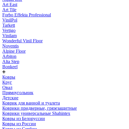
Art East
Art Tile
Forbo Effekta Professional
VinilPol
Tarkett
Vertigo
Vinilam
Wonderful Vinil Floor
Noventis
Alpine Floor
Arbiton
Alta Step
Bonkeel
Ковры
Круг
Овал
Прямоугольник
Детские
Коврик для ванной и туалета
Коврики придверные, грязезащитные
Коврики универсальные Shahintex
Ковры из Белоруссии
Ковры из России
Ковры из Сербии