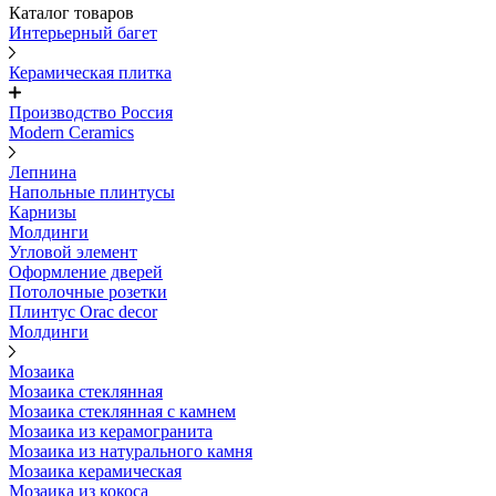
Каталог товаров
Интерьерный багет
Керамическая плитка
Производство Россия
Modern Ceramics
Лепнина
Напольные плинтусы
Карнизы
Молдинги
Угловой элемент
Оформление дверей
Потолочные розетки
Плинтус Orac decor
Молдинги
Мозаика
Мозаика стеклянная
Мозаика стеклянная с камнем
Мозаика из керамогранита
Мозаика из натурального камня
Мозаика керамическая
Мозаика из кокоса