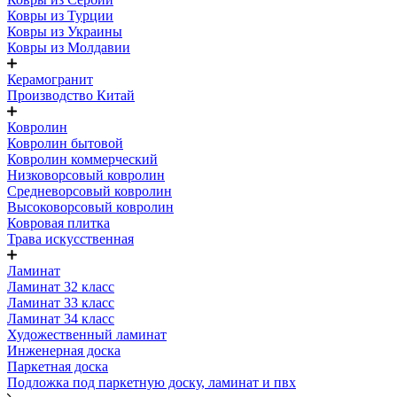
Ковры из Турции
Ковры из Украины
Ковры из Молдавии
Керамогранит
Производство Китай
Ковролин
Ковролин бытовой
Ковролин коммерческий
Низковорсовый ковролин
Средневорсовый ковролин
Высоковорсовый ковролин
Ковровая плитка
Трава искусственная
Ламинат
Ламинат 32 класс
Ламинат 33 класс
Ламинат 34 класс
Художественный ламинат
Инженерная доска
Паркетная доска
Подложка под паркетную доску, ламинат и пвх