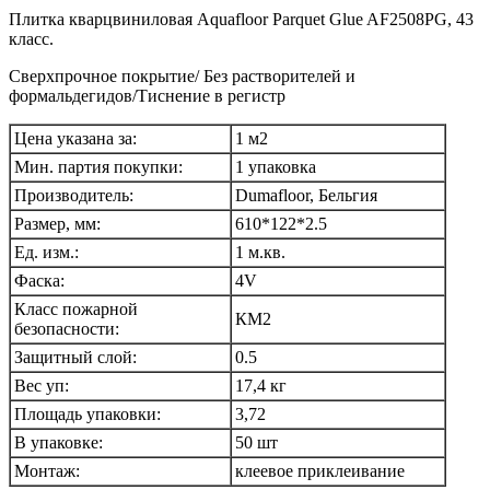
Плитка кварцвиниловая Aquafloor Parquet Glue AF2508PG, 43
класс.
Сверхпрочное покрытие/ Без растворителей и
формальдегидов/Тиснение в регистр
Цена указана за:
1 м2
Мин. партия покупки:
1 упаковка
Производитель:
Dumafloor, Бельгия
Размер, мм:
610*122*2.5
Ед. изм.:
1 м.кв.
Фаска:
4V
Класс пожарной
КМ2
безопасности:
Защитный слой:
0.5
Вес уп:
17,4 кг
Площадь упаковки:
3,72
В упаковке:
50 шт
Монтаж:
клеевое приклеивание