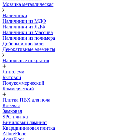
Мозаика металлическая
Наличники
Наличники из МДФ
Наличники из ЛДФ
Наличники из Массива
Наличники из полимера
Доборы и профили
Декоративные элементы
Напольные покрытия
Линолеум
Бытовой
Полукоммерческий
Коммерческий
Плитка ПВХ для пола
Клеевая
Замковая
SPC плитка
Виниловый ламинат
Кварцвиниловая плитка
AllureFloor
AquaFloor