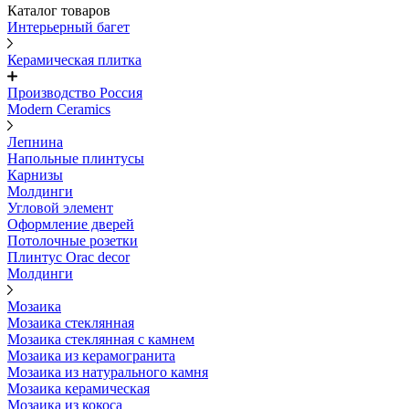
Каталог товаров
Интерьерный багет
Керамическая плитка
Производство Россия
Modern Ceramics
Лепнина
Напольные плинтусы
Карнизы
Молдинги
Угловой элемент
Оформление дверей
Потолочные розетки
Плинтус Orac decor
Молдинги
Мозаика
Мозаика стеклянная
Мозаика стеклянная с камнем
Мозаика из керамогранита
Мозаика из натурального камня
Мозаика керамическая
Мозаика из кокоса