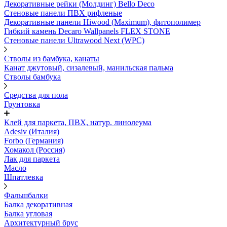
Декоративные рейки (Молдинг) Bello Deco
Стеновые панели ПВХ рифленые
Декоративные панели Hiwood (Maximum), фитополимер
Гибкий камень Decaro Wallpanels FLEX STONE
Стеновые панели Ultrawood Next (WPC)
Стволы из бамбука, канаты
Канат джутовый, сизалевый, манильская пальма
Стволы бамбука
Средства для пола
Грунтовка
Клей для паркета, ПВХ, натур. линолеума
Adesiv (Италия)
Forbo (Германия)
Хомакол (Россия)
Лак для паркета
Масло
Шпатлевка
Фальшбалки
Балка декоративная
Балка угловая
Архитектурный брус