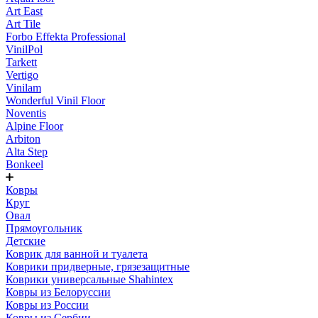
Art East
Art Tile
Forbo Effekta Professional
VinilPol
Tarkett
Vertigo
Vinilam
Wonderful Vinil Floor
Noventis
Alpine Floor
Arbiton
Alta Step
Bonkeel
Ковры
Круг
Овал
Прямоугольник
Детские
Коврик для ванной и туалета
Коврики придверные, грязезащитные
Коврики универсальные Shahintex
Ковры из Белоруссии
Ковры из России
Ковры из Сербии