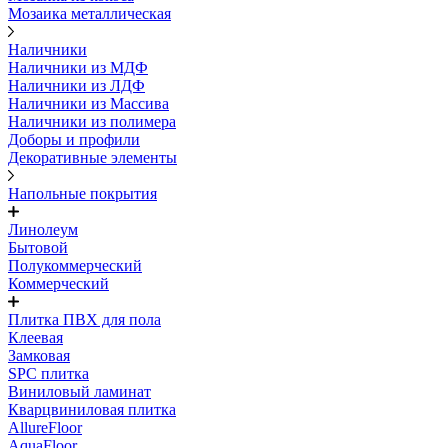
Мозаика металлическая
Наличники
Наличники из МДФ
Наличники из ЛДФ
Наличники из Массива
Наличники из полимера
Доборы и профили
Декоративные элементы
Напольные покрытия
Линолеум
Бытовой
Полукоммерческий
Коммерческий
Плитка ПВХ для пола
Клеевая
Замковая
SPC плитка
Виниловый ламинат
Кварцвиниловая плитка
AllureFloor
AquaFloor