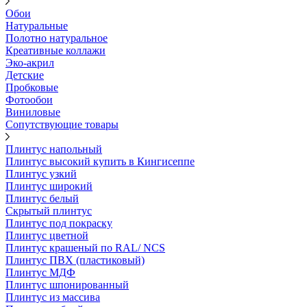
Обои
Натуральные
Полотно натуральное
Креативные коллажи
Эко-акрил
Детские
Пробковые
Фотообои
Виниловые
Сопутствующие товары
Плинтус напольный
Плинтус высокий купить в Кингисеппе
Плинтус узкий
Плинтус широкий
Плинтус белый
Скрытый плинтус
Плинтус под покраску
Плинтус цветной
Плинтус крашеный по RAL/ NCS
Плинтус ПВХ (пластиковый)
Плинтус МДФ
Плинтус шпонированный
Плинтус из массива