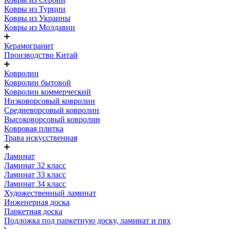
Ковры из Турции
Ковры из Украины
Ковры из Молдавии
Керамогранит
Производство Китай
Ковролин
Ковролин бытовой
Ковролин коммерческий
Низковорсовый ковролин
Средневорсовый ковролин
Высоковорсовый ковролин
Ковровая плитка
Трава искусственная
Ламинат
Ламинат 32 класс
Ламинат 33 класс
Ламинат 34 класс
Художественный ламинат
Инженерная доска
Паркетная доска
Подложка под паркетную доску, ламинат и пвх