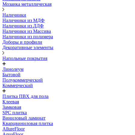
Мозаика металлическая
Наличники
Наличники из МДФ
Наличники из ЛДФ
Наличники из Массива
Наличники из полимера
Доборы и профили
Декоративные элементы
Напольные покрытия
Линолеум
Бытовой
Полукоммерческий
Коммерческий
Плитка ПВХ для пола
Клеевая
Замковая
SPC плитка
Виниловый ламинат
Кварцвиниловая плитка
AllureFloor
AquaFloor