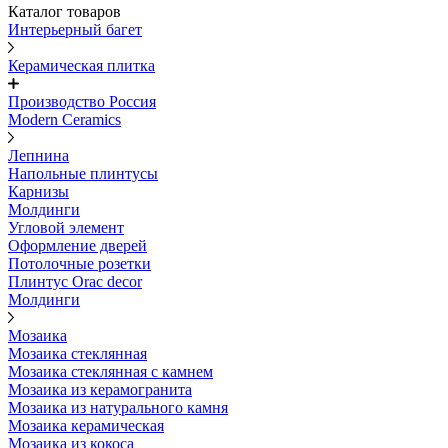
Каталог товаров
Интерьерный багет
Керамическая плитка
Производство Россия
Modern Ceramics
Лепнина
Напольные плинтусы
Карнизы
Молдинги
Угловой элемент
Оформление дверей
Потолочные розетки
Плинтус Orac decor
Молдинги
Мозаика
Мозаика стеклянная
Мозаика стеклянная с камнем
Мозаика из керамогранита
Мозаика из натурального камня
Мозаика керамическая
Мозаика из кокоса