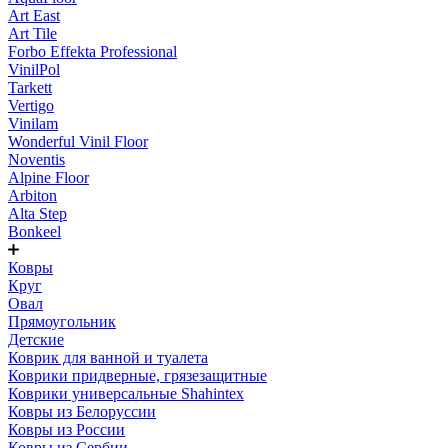
Art East
Art Tile
Forbo Effekta Professional
VinilPol
Tarkett
Vertigo
Vinilam
Wonderful Vinil Floor
Noventis
Alpine Floor
Arbiton
Alta Step
Bonkeel
Ковры
Круг
Овал
Прямоугольник
Детские
Коврик для ванной и туалета
Коврики придверные, грязезащитные
Коврики универсальные Shahintex
Ковры из Белоруссии
Ковры из России
Ковры из Сербии