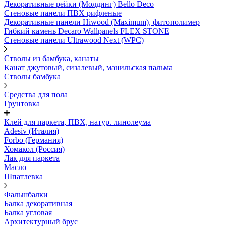
Декоративные рейки (Молдинг) Bello Deco
Стеновые панели ПВХ рифленые
Декоративные панели Hiwood (Maximum), фитополимер
Гибкий камень Decaro Wallpanels FLEX STONE
Стеновые панели Ultrawood Next (WPC)
Стволы из бамбука, канаты
Канат джутовый, сизалевый, манильская пальма
Стволы бамбука
Средства для пола
Грунтовка
Клей для паркета, ПВХ, натур. линолеума
Adesiv (Италия)
Forbo (Германия)
Хомакол (Россия)
Лак для паркета
Масло
Шпатлевка
Фальшбалки
Балка декоративная
Балка угловая
Архитектурный брус