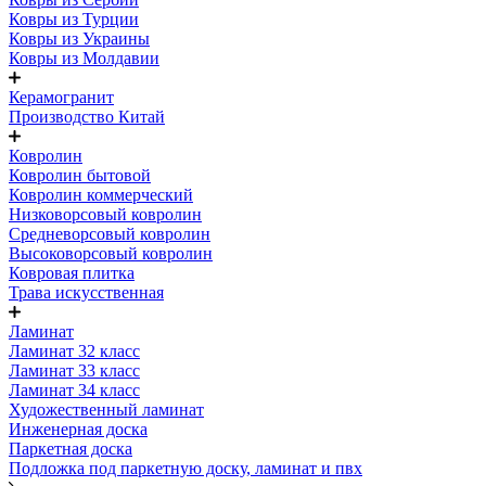
Ковры из Турции
Ковры из Украины
Ковры из Молдавии
Керамогранит
Производство Китай
Ковролин
Ковролин бытовой
Ковролин коммерческий
Низковорсовый ковролин
Средневорсовый ковролин
Высоковорсовый ковролин
Ковровая плитка
Трава искусственная
Ламинат
Ламинат 32 класс
Ламинат 33 класс
Ламинат 34 класс
Художественный ламинат
Инженерная доска
Паркетная доска
Подложка под паркетную доску, ламинат и пвх