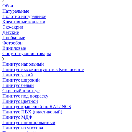
Обои
Натуральные
Полотно натуральное
Креативные коллажи
Эко-акрил
Детские
Пробковые
Фотообои
Виниловые
Сопутствующие товары
Плинтус напольный
Плинтус высокий купить в Кингисеппе
Плинтус узкий
Плинтус широкий
Плинтус белый
Скрытый плинтус
Плинтус под покраску
Плинтус цветной
Плинтус крашеный по RAL/ NCS
Плинтус ПВХ (пластиковый)
Плинтус МДФ
Плинтус шпонированный
Плинтус из массива