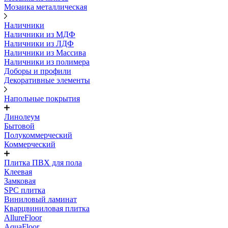
Мозаика металлическая
Наличники
Наличники из МДФ
Наличники из ЛДФ
Наличники из Массива
Наличники из полимера
Доборы и профили
Декоративные элементы
Напольные покрытия
Линолеум
Бытовой
Полукоммерческий
Коммерческий
Плитка ПВХ для пола
Клеевая
Замковая
SPC плитка
Виниловый ламинат
Кварцвиниловая плитка
AllureFloor
AquaFloor