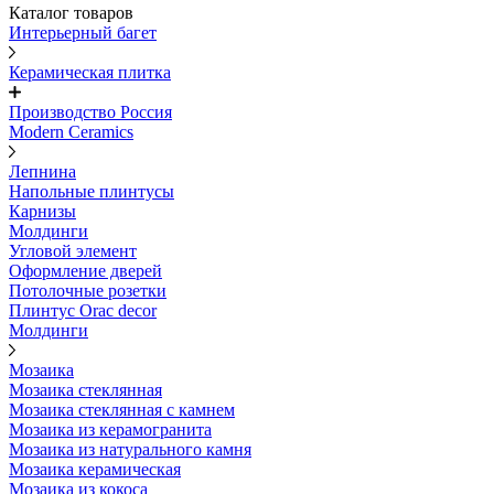
Каталог товаров
Интерьерный багет
Керамическая плитка
Производство Россия
Modern Ceramics
Лепнина
Напольные плинтусы
Карнизы
Молдинги
Угловой элемент
Оформление дверей
Потолочные розетки
Плинтус Orac decor
Молдинги
Мозаика
Мозаика стеклянная
Мозаика стеклянная с камнем
Мозаика из керамогранита
Мозаика из натурального камня
Мозаика керамическая
Мозаика из кокоса