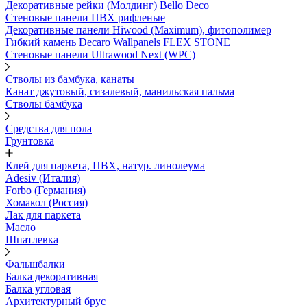
Декоративные рейки (Молдинг) Bello Deco
Стеновые панели ПВХ рифленые
Декоративные панели Hiwood (Maximum), фитополимер
Гибкий камень Decaro Wallpanels FLEX STONE
Стеновые панели Ultrawood Next (WPC)
Стволы из бамбука, канаты
Канат джутовый, сизалевый, манильская пальма
Стволы бамбука
Средства для пола
Грунтовка
Клей для паркета, ПВХ, натур. линолеума
Adesiv (Италия)
Forbo (Германия)
Хомакол (Россия)
Лак для паркета
Масло
Шпатлевка
Фальшбалки
Балка декоративная
Балка угловая
Архитектурный брус