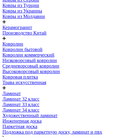
Ковры из Турции
Ковры из Украины
Ковры из Молдавии
Керамогранит
Производство Китай
Ковролин
Ковролин бытовой
Ковролин коммерческий
Низковорсовый ковролин
Средневорсовый ковролин
Высоковорсовый ковролин
Ковровая плитка
Трава искусственная
Ламинат
Ламинат 32 класс
Ламинат 33 класс
Ламинат 34 класс
Художественный ламинат
Инженерная доска
Паркетная доска
Подложка под паркетную доску, ламинат и пвх