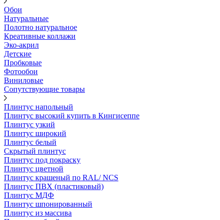
Обои
Натуральные
Полотно натуральное
Креативные коллажи
Эко-акрил
Детские
Пробковые
Фотообои
Виниловые
Сопутствующие товары
Плинтус напольный
Плинтус высокий купить в Кингисеппе
Плинтус узкий
Плинтус широкий
Плинтус белый
Скрытый плинтус
Плинтус под покраску
Плинтус цветной
Плинтус крашеный по RAL/ NCS
Плинтус ПВХ (пластиковый)
Плинтус МДФ
Плинтус шпонированный
Плинтус из массива