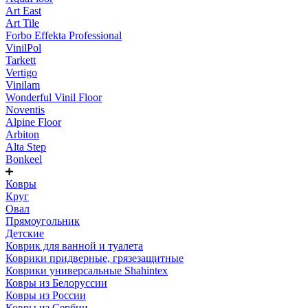
Art East
Art Tile
Forbo Effekta Professional
VinilPol
Tarkett
Vertigo
Vinilam
Wonderful Vinil Floor
Noventis
Alpine Floor
Arbiton
Alta Step
Bonkeel
Ковры
Круг
Овал
Прямоугольник
Детские
Коврик для ванной и туалета
Коврики придверные, грязезащитные
Коврики универсальные Shahintex
Ковры из Белоруссии
Ковры из России
Ковры из Сербии