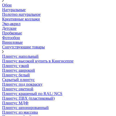
Обои
Натуральные
Полотно натуральное
Креативные коллажи
Эко-акрил
Детские
Пробковые
Фотообои
Виниловые
Сопутствующие товары
Плинтус напольный
Плинтус высокий купить в Кингисеппе
Плинтус узкий
Плинтус широкий
Плинтус белый
Скрытый плинтус
Плинтус под покраску
Плинтус цветной
Плинтус крашеный по RAL/ NCS
Плинтус ПВХ (пластиковый)
Плинтус МДФ
Плинтус шпонированный
Плинтус из массива