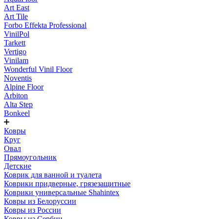
Art East
Art Tile
Forbo Effekta Professional
VinilPol
Tarkett
Vertigo
Vinilam
Wonderful Vinil Floor
Noventis
Alpine Floor
Arbiton
Alta Step
Bonkeel
Ковры
Круг
Овал
Прямоугольник
Детские
Коврик для ванной и туалета
Коврики придверные, грязезащитные
Коврики универсальные Shahintex
Ковры из Белоруссии
Ковры из России
Ковры из Сербии