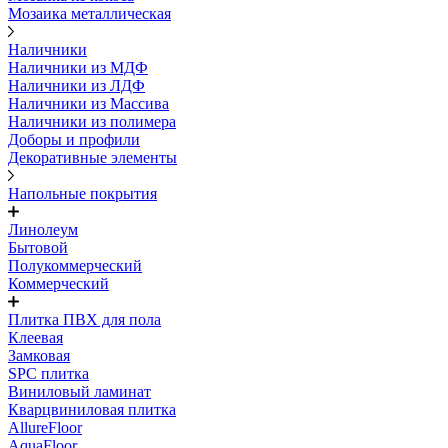
Мозаика металлическая
Наличники
Наличники из МДФ
Наличники из ЛДФ
Наличники из Массива
Наличники из полимера
Доборы и профили
Декоративные элементы
Напольные покрытия
Линолеум
Бытовой
Полукоммерческий
Коммерческий
Плитка ПВХ для пола
Клеевая
Замковая
SPC плитка
Виниловый ламинат
Кварцвиниловая плитка
AllureFloor
AquaFloor