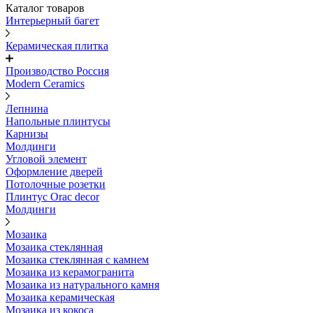
Каталог товаров
Интерьерный багет
Керамическая плитка
Производство Россия
Modern Ceramics
Лепнина
Напольные плинтусы
Карнизы
Молдинги
Угловой элемент
Оформление дверей
Потолочные розетки
Плинтус Orac decor
Молдинги
Мозаика
Мозаика стеклянная
Мозаика стеклянная с камнем
Мозаика из керамогранита
Мозаика из натурального камня
Мозаика керамическая
Мозаика из кокоса