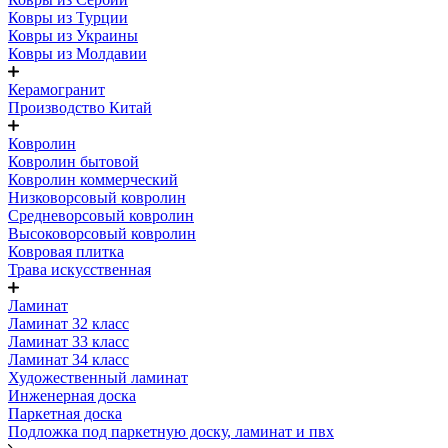
Ковры из Турции
Ковры из Украины
Ковры из Молдавии
Керамогранит
Производство Китай
Ковролин
Ковролин бытовой
Ковролин коммерческий
Низковорсовый ковролин
Средневорсовый ковролин
Высоковорсовый ковролин
Ковровая плитка
Трава искусственная
Ламинат
Ламинат 32 класс
Ламинат 33 класс
Ламинат 34 класс
Художественный ламинат
Инженерная доска
Паркетная доска
Подложка под паркетную доску, ламинат и пвх