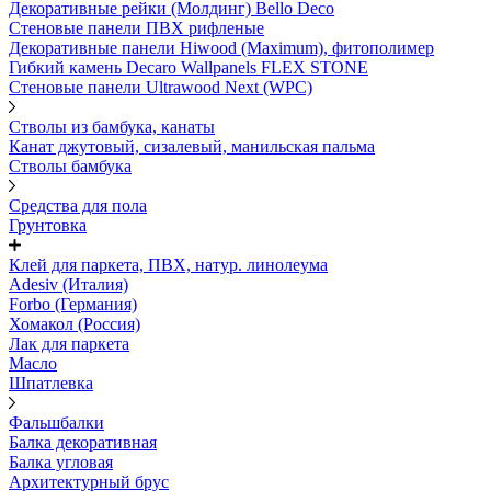
Декоративные рейки (Молдинг) Bello Deco
Стеновые панели ПВХ рифленые
Декоративные панели Hiwood (Maximum), фитополимер
Гибкий камень Decaro Wallpanels FLEX STONE
Стеновые панели Ultrawood Next (WPC)
Стволы из бамбука, канаты
Канат джутовый, сизалевый, манильская пальма
Стволы бамбука
Средства для пола
Грунтовка
Клей для паркета, ПВХ, натур. линолеума
Adesiv (Италия)
Forbo (Германия)
Хомакол (Россия)
Лак для паркета
Масло
Шпатлевка
Фальшбалки
Балка декоративная
Балка угловая
Архитектурный брус