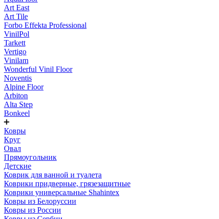
Art East
Art Tile
Forbo Effekta Professional
VinilPol
Tarkett
Vertigo
Vinilam
Wonderful Vinil Floor
Noventis
Alpine Floor
Arbiton
Alta Step
Bonkeel
Ковры
Круг
Овал
Прямоугольник
Детские
Коврик для ванной и туалета
Коврики придверные, грязезащитные
Коврики универсальные Shahintex
Ковры из Белоруссии
Ковры из России
Ковры из Сербии