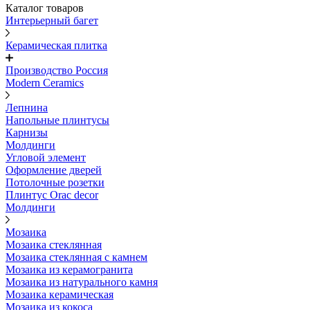
Каталог товаров
Интерьерный багет
Керамическая плитка
Производство Россия
Modern Ceramics
Лепнина
Напольные плинтусы
Карнизы
Молдинги
Угловой элемент
Оформление дверей
Потолочные розетки
Плинтус Orac decor
Молдинги
Мозаика
Мозаика стеклянная
Мозаика стеклянная с камнем
Мозаика из керамогранита
Мозаика из натурального камня
Мозаика керамическая
Мозаика из кокоса