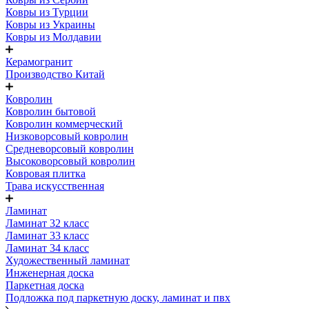
Ковры из Турции
Ковры из Украины
Ковры из Молдавии
Керамогранит
Производство Китай
Ковролин
Ковролин бытовой
Ковролин коммерческий
Низковорсовый ковролин
Средневорсовый ковролин
Высоковорсовый ковролин
Ковровая плитка
Трава искусственная
Ламинат
Ламинат 32 класс
Ламинат 33 класс
Ламинат 34 класс
Художественный ламинат
Инженерная доска
Паркетная доска
Подложка под паркетную доску, ламинат и пвх