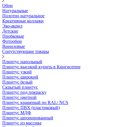
Обои
Натуральные
Полотно натуральное
Креативные коллажи
Эко-акрил
Детские
Пробковые
Фотообои
Виниловые
Сопутствующие товары
Плинтус напольный
Плинтус высокий купить в Кингисеппе
Плинтус узкий
Плинтус широкий
Плинтус белый
Скрытый плинтус
Плинтус под покраску
Плинтус цветной
Плинтус крашеный по RAL/ NCS
Плинтус ПВХ (пластиковый)
Плинтус МДФ
Плинтус шпонированный
Плинтус из массива