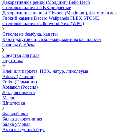
Декоративные рейки (Молдинг) Bello Deco
Стеновые панели ПВХ рифленые
Декоративные панели Hiwood (Maximum), фитополимер
Гибкий камень Decaro Wallpanels FLEX STONE
Стеновые панели Ultrawood Next (WPC)
Стволы из бамбука, канаты
Канат джутовый, сизалевый, манильская пальма
Стволы бамбука
Средства для пола
Грунтовка
Клей для паркета, ПВХ, натур. линолеума
Adesiv (Италия)
Forbo (Германия)
Хомакол (Россия)
Лак для паркета
Масло
Шпатлевка
Фальшбалки
Балка декоративная
Балка угловая
Архитектурный брус