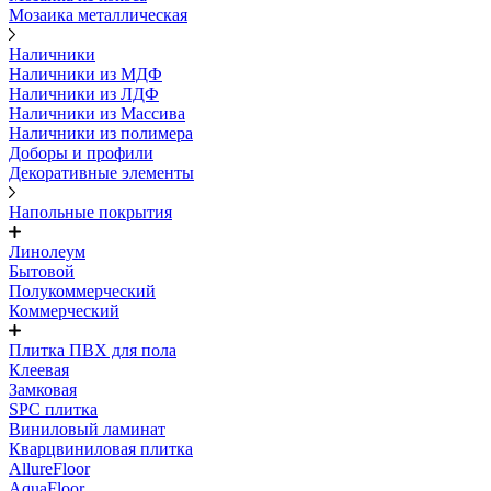
Мозаика металлическая
Наличники
Наличники из МДФ
Наличники из ЛДФ
Наличники из Массива
Наличники из полимера
Доборы и профили
Декоративные элементы
Напольные покрытия
Линолеум
Бытовой
Полукоммерческий
Коммерческий
Плитка ПВХ для пола
Клеевая
Замковая
SPC плитка
Виниловый ламинат
Кварцвиниловая плитка
AllureFloor
AquaFloor