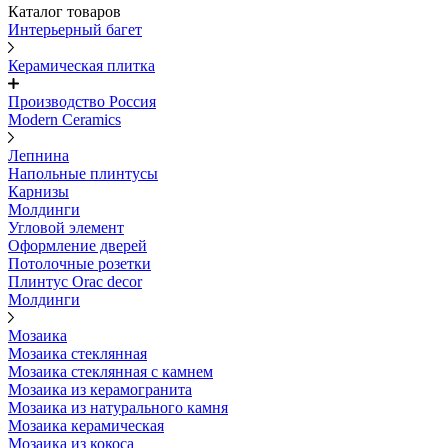
Каталог товаров
Интерьерный багет
Керамическая плитка
Производство Россия
Modern Ceramics
Лепнина
Напольные плинтусы
Карнизы
Молдинги
Угловой элемент
Оформление дверей
Потолочные розетки
Плинтус Orac decor
Молдинги
Мозаика
Мозаика стеклянная
Мозаика стеклянная с камнем
Мозаика из керамогранита
Мозаика из натурального камня
Мозаика керамическая
Мозаика из кокоса