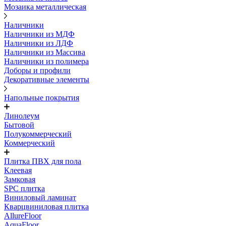
Мозаика металлическая
Наличники
Наличники из МДФ
Наличники из ЛДФ
Наличники из Массива
Наличники из полимера
Доборы и профили
Декоративные элементы
Напольные покрытия
Линолеум
Бытовой
Полукоммерческий
Коммерческий
Плитка ПВХ для пола
Клеевая
Замковая
SPC плитка
Виниловый ламинат
Кварцвиниловая плитка
AllureFloor
AquaFloor