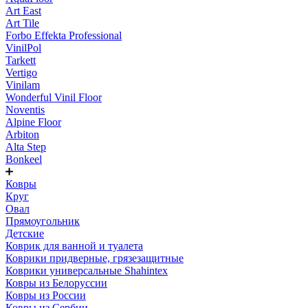
Art East
Art Tile
Forbo Effekta Professional
VinilPol
Tarkett
Vertigo
Vinilam
Wonderful Vinil Floor
Noventis
Alpine Floor
Arbiton
Alta Step
Bonkeel
Ковры
Круг
Овал
Прямоугольник
Детские
Коврик для ванной и туалета
Коврики придверные, грязезащитные
Коврики универсальные Shahintex
Ковры из Белоруссии
Ковры из России
Ковры из Сербии