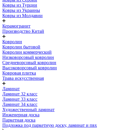
Ковры из Турции
Ковры из Украины
Ковры из Молдавии
Керамогранит
Производство Китай
Ковролин
Ковролин бытовой
Ковролин коммерческий
Низковорсовый ковролин
Средневорсовый ковролин
Высоковорсовый ковролин
Ковровая плитка
Трава искусственная
Ламинат
Ламинат 32 класс
Ламинат 33 класс
Ламинат 34 класс
Художественный ламинат
Инженерная доска
Паркетная доска
Подложка под паркетную доску, ламинат и пвх