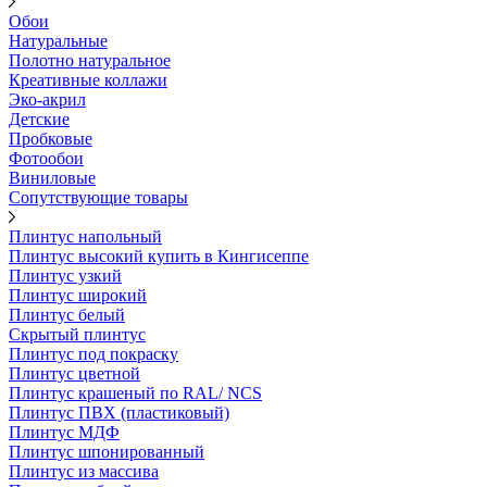
Обои
Натуральные
Полотно натуральное
Креативные коллажи
Эко-акрил
Детские
Пробковые
Фотообои
Виниловые
Сопутствующие товары
Плинтус напольный
Плинтус высокий купить в Кингисеппе
Плинтус узкий
Плинтус широкий
Плинтус белый
Скрытый плинтус
Плинтус под покраску
Плинтус цветной
Плинтус крашеный по RAL/ NCS
Плинтус ПВХ (пластиковый)
Плинтус МДФ
Плинтус шпонированный
Плинтус из массива