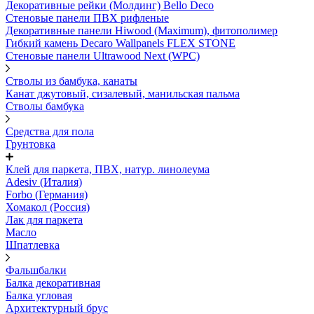
Декоративные рейки (Молдинг) Bello Deco
Стеновые панели ПВХ рифленые
Декоративные панели Hiwood (Maximum), фитополимер
Гибкий камень Decaro Wallpanels FLEX STONE
Стеновые панели Ultrawood Next (WPC)
Стволы из бамбука, канаты
Канат джутовый, сизалевый, манильская пальма
Стволы бамбука
Средства для пола
Грунтовка
Клей для паркета, ПВХ, натур. линолеума
Adesiv (Италия)
Forbo (Германия)
Хомакол (Россия)
Лак для паркета
Масло
Шпатлевка
Фальшбалки
Балка декоративная
Балка угловая
Архитектурный брус