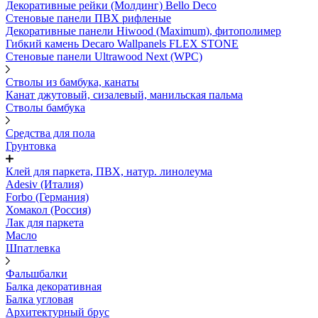
Декоративные рейки (Молдинг) Bello Deco
Стеновые панели ПВХ рифленые
Декоративные панели Hiwood (Maximum), фитополимер
Гибкий камень Decaro Wallpanels FLEX STONE
Стеновые панели Ultrawood Next (WPC)
Стволы из бамбука, канаты
Канат джутовый, сизалевый, манильская пальма
Стволы бамбука
Средства для пола
Грунтовка
Клей для паркета, ПВХ, натур. линолеума
Adesiv (Италия)
Forbo (Германия)
Хомакол (Россия)
Лак для паркета
Масло
Шпатлевка
Фальшбалки
Балка декоративная
Балка угловая
Архитектурный брус