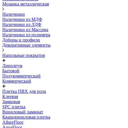
Мозаика металлическая
Наличники
Наличники из МДФ
Наличники из ЛДФ
Наличники из Массива
Наличники из полимера
Доборы и профили
Декоративные элементы
Напольные покрытия
Линолеум
Бытовой
Полукоммерческий
Коммерческий
Плитка ПВХ для пола
Клеевая
Замковая
SPC плитка
Виниловый ламинат
Кварцвиниловая плитка
AllureFloor
AquaFloor