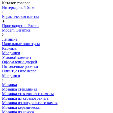
Каталог товаров
Интерьерный багет
Керамическая плитка
Производство Россия
Modern Ceramics
Лепнина
Напольные плинтусы
Карнизы
Молдинги
Угловой элемент
Оформление дверей
Потолочные розетки
Плинтус Orac decor
Молдинги
Мозаика
Мозаика стеклянная
Мозаика стеклянная с камнем
Мозаика из керамогранита
Мозаика из натурального камня
Мозаика керамическая
Мозаика из кокоса