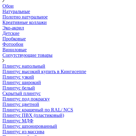
Обои
Натуральные
Полотно натуральное
Креативные коллажи
Эко-акрил
Детские
Пробковые
Фотообои
Виниловые
Сопутствующие товары
Плинтус напольный
Плинтус высокий купить в Кингисеппе
Плинтус узкий
Плинтус широкий
Плинтус белый
Скрытый плинтус
Плинтус под покраску
Плинтус цветной
Плинтус крашеный по RAL/ NCS
Плинтус ПВХ (пластиковый)
Плинтус МДФ
Плинтус шпонированный
Плинтус из массива