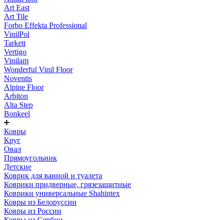
Art East
Art Tile
Forbo Effekta Professional
VinilPol
Tarkett
Vertigo
Vinilam
Wonderful Vinil Floor
Noventis
Alpine Floor
Arbiton
Alta Step
Bonkeel
Ковры
Круг
Овал
Прямоугольник
Детские
Коврик для ванной и туалета
Коврики придверные, грязезащитные
Коврики универсальные Shahintex
Ковры из Белоруссии
Ковры из России
Ковры из Сербии