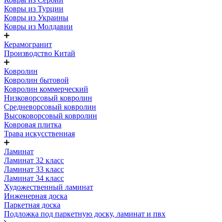
Ковры из Турции
Ковры из Украины
Ковры из Молдавии
Керамогранит
Производство Китай
Ковролин
Ковролин бытовой
Ковролин коммерческий
Низковорсовый ковролин
Средневорсовый ковролин
Высоковорсовый ковролин
Ковровая плитка
Трава искусственная
Ламинат
Ламинат 32 класс
Ламинат 33 класс
Ламинат 34 класс
Художественный ламинат
Инженерная доска
Паркетная доска
Подложка под паркетную доску, ламинат и пвх