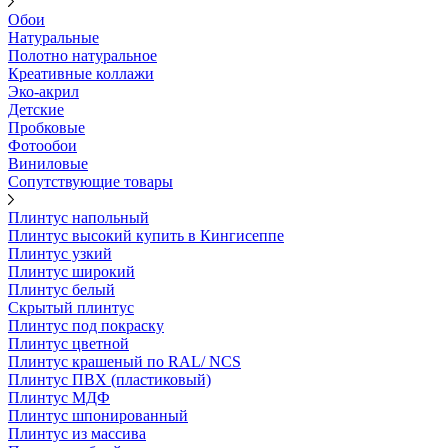
Обои
Натуральные
Полотно натуральное
Креативные коллажи
Эко-акрил
Детские
Пробковые
Фотообои
Виниловые
Сопутствующие товары
Плинтус напольный
Плинтус высокий купить в Кингисеппе
Плинтус узкий
Плинтус широкий
Плинтус белый
Скрытый плинтус
Плинтус под покраску
Плинтус цветной
Плинтус крашеный по RAL/ NCS
Плинтус ПВХ (пластиковый)
Плинтус МДФ
Плинтус шпонированный
Плинтус из массива