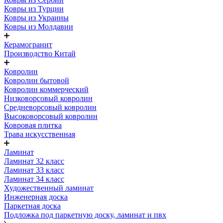
Ковры из Турции
Ковры из Украины
Ковры из Молдавии
Керамогранит
Производство Китай
Ковролин
Ковролин бытовой
Ковролин коммерческий
Низковорсовый ковролин
Средневорсовый ковролин
Высоковорсовый ковролин
Ковровая плитка
Трава искусственная
Ламинат
Ламинат 32 класс
Ламинат 33 класс
Ламинат 34 класс
Художественный ламинат
Инженерная доска
Паркетная доска
Подложка под паркетную доску, ламинат и пвх