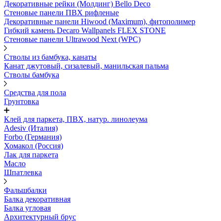
Декоративные рейки (Молдинг) Bello Deco
Стеновые панели ПВХ рифленые
Декоративные панели Hiwood (Maximum), фитополимер
Гибкий камень Decaro Wallpanels FLEX STONE
Стеновые панели Ultrawood Next (WPC)
Стволы из бамбука, канаты
Канат джутовый, сизалевый, манильская пальма
Стволы бамбука
Средства для пола
Грунтовка
Клей для паркета, ПВХ, натур. линолеума
Adesiv (Италия)
Forbo (Германия)
Хомакол (Россия)
Лак для паркета
Масло
Шпатлевка
Фальшбалки
Балка декоративная
Балка угловая
Архитектурный брус