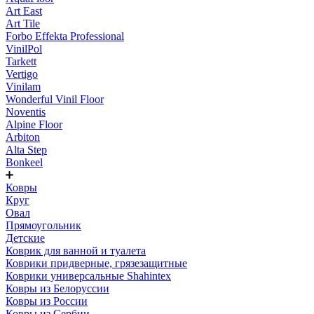
Art East
Art Tile
Forbo Effekta Professional
VinilPol
Tarkett
Vertigo
Vinilam
Wonderful Vinil Floor
Noventis
Alpine Floor
Arbiton
Alta Step
Bonkeel
Ковры
Круг
Овал
Прямоугольник
Детские
Коврик для ванной и туалета
Коврики придверные, грязезащитные
Коврики универсальные Shahintex
Ковры из Белоруссии
Ковры из России
Ковры из Сербии