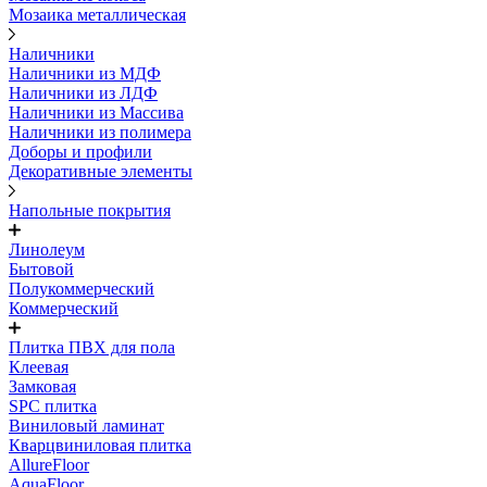
Мозаика металлическая
Наличники
Наличники из МДФ
Наличники из ЛДФ
Наличники из Массива
Наличники из полимера
Доборы и профили
Декоративные элементы
Напольные покрытия
Линолеум
Бытовой
Полукоммерческий
Коммерческий
Плитка ПВХ для пола
Клеевая
Замковая
SPC плитка
Виниловый ламинат
Кварцвиниловая плитка
AllureFloor
AquaFloor