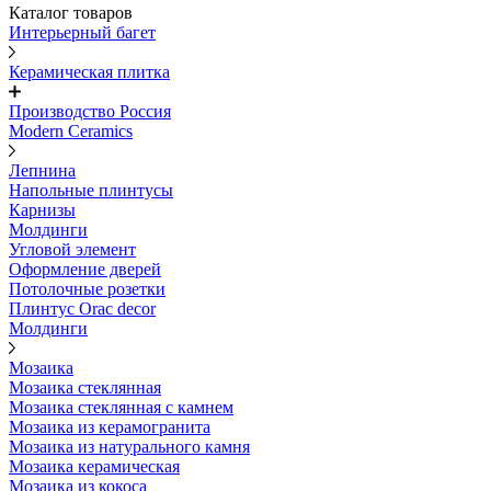
Каталог товаров
Интерьерный багет
Керамическая плитка
Производство Россия
Modern Ceramics
Лепнина
Напольные плинтусы
Карнизы
Молдинги
Угловой элемент
Оформление дверей
Потолочные розетки
Плинтус Orac decor
Молдинги
Мозаика
Мозаика стеклянная
Мозаика стеклянная с камнем
Мозаика из керамогранита
Мозаика из натурального камня
Мозаика керамическая
Мозаика из кокоса