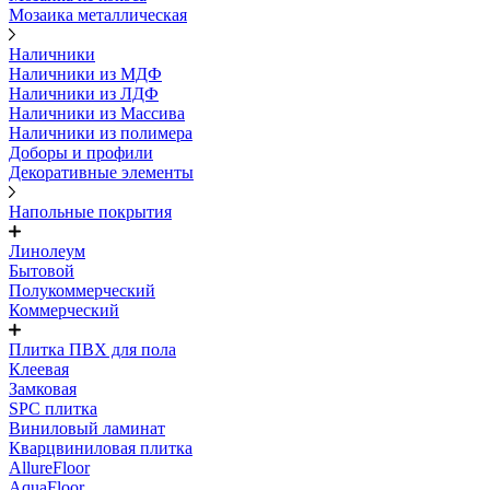
Мозаика металлическая
Наличники
Наличники из МДФ
Наличники из ЛДФ
Наличники из Массива
Наличники из полимера
Доборы и профили
Декоративные элементы
Напольные покрытия
Линолеум
Бытовой
Полукоммерческий
Коммерческий
Плитка ПВХ для пола
Клеевая
Замковая
SPC плитка
Виниловый ламинат
Кварцвиниловая плитка
AllureFloor
AquaFloor