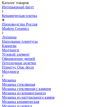
Каталог товаров
Интерьерный багет
Керамическая плитка
Производство Россия
Modern Ceramics
Лепнина
Напольные плинтусы
Карнизы
Молдинги
Угловой элемент
Оформление дверей
Потолочные розетки
Плинтус Orac decor
Молдинги
Мозаика
Мозаика стеклянная
Мозаика стеклянная с камнем
Мозаика из керамогранита
Мозаика из натурального камня
Мозаика керамическая
Мозаика из кокоса