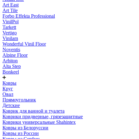
Art East
Art Tile
Forbo Effekta Professional
VinilPol
Tarkett
Vertigo
Vinilam
Wonderful Vinil Floor
Noventis
Alpine Floor
Arbiton
Alta Step
Bonkeel
Ковры
Круг
Овал
Прямоугольник
Детские
Коврик для ванной и туалета
Коврики придверные, грязезащитные
Коврики универсальные Shahintex
Ковры из Белоруссии
Ковры из России
Ковры из Сербии