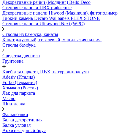
Декоративные рейки (Молдинг) Bello Deco
Стеновые панели ПВХ рифленые
Декоративные панели Hiwood (Maximum), фитополимер
Гибкий камень Decaro Wallpanels FLEX STONE
Стеновые панели Ultrawood Next (WPC)
Стволы из бамбука, канаты
Канат джутовый, сизалевый, манильская пальма
Стволы бамбука
Средства для пола
Грунтовка
Клей для паркета, ПВХ, натур. линолеума
Adesiv (Италия)
Forbo (Германия)
Хомакол (Россия)
Лак для паркета
Масло
Шпатлевка
Фальшбалки
Балка декоративная
Балка угловая
Архитектурный брус