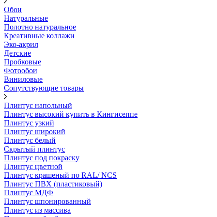
Обои
Натуральные
Полотно натуральное
Креативные коллажи
Эко-акрил
Детские
Пробковые
Фотообои
Виниловые
Сопутствующие товары
Плинтус напольный
Плинтус высокий купить в Кингисеппе
Плинтус узкий
Плинтус широкий
Плинтус белый
Скрытый плинтус
Плинтус под покраску
Плинтус цветной
Плинтус крашеный по RAL/ NCS
Плинтус ПВХ (пластиковый)
Плинтус МДФ
Плинтус шпонированный
Плинтус из массива