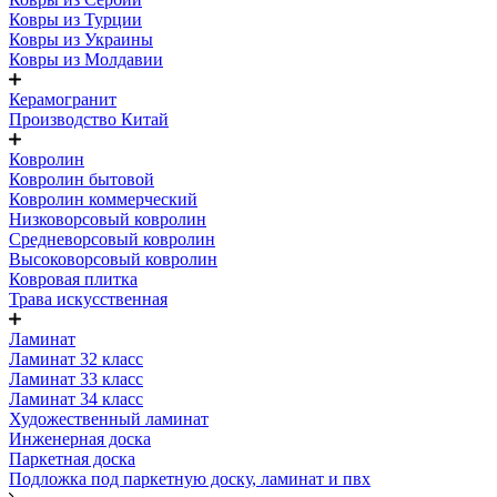
Ковры из Турции
Ковры из Украины
Ковры из Молдавии
Керамогранит
Производство Китай
Ковролин
Ковролин бытовой
Ковролин коммерческий
Низковорсовый ковролин
Средневорсовый ковролин
Высоковорсовый ковролин
Ковровая плитка
Трава искусственная
Ламинат
Ламинат 32 класс
Ламинат 33 класс
Ламинат 34 класс
Художественный ламинат
Инженерная доска
Паркетная доска
Подложка под паркетную доску, ламинат и пвх